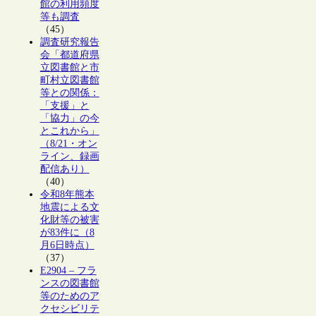
館の利用頻度
等も調査
（45）
調査研究報告
会「都道府県
立図書館と市
町村立図書館
等との関係：
「支援」と
「協力」の今
とこれから」
（8/21・オン
ライン、録画
配信あり）
（40）
令和8年熊本
地震による文
化財等の被害
が83件に（8
月6日時点）
（37）
E2904 – フラ
ンスの図書館
等のためのア
クセシビリテ