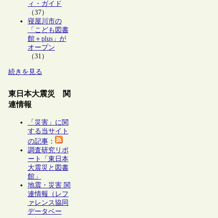
ィ・ガイド
（37）
寝屋川市の
「こども図書
館＋plus」が
オープン
（31）
続きを見る
東日本大震災 関
連情報
「災害」に関
する当サイト
の記事
：
調査研究リポ
ート「東日本
大震災と図書
館」
地震・災害 関
連情報（レフ
ァレンス協同
データベー