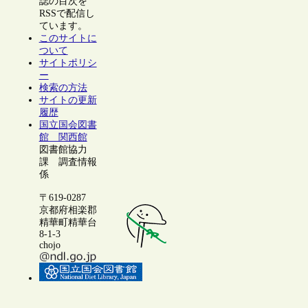
誌の目次を
RSSで配信し
ています。
このサイトに
ついて
サイトポリシ
ー
検索の方法
サイトの更新
履歴
国立国会図書
館 関西館
図書館協力
課 調査情報
係
〒619-0287
京都府相楽郡
精華町精華台
8-1-3
chojo