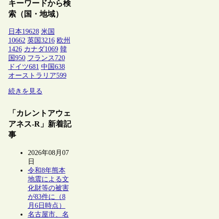
キーワードから検
索（国・地域）
日本
19628
米国
10662
英国
3216
欧州
1426
カナダ
1069
韓
国
950
フランス
720
ドイツ
681
中国
638
オーストラリア
599
続きを見る
「カレントアウェ
アネス-R」新着記
事
2026年08月07
日
令和8年熊本
地震による文
化財等の被害
が83件に（8
月6日時点）
名古屋市、名