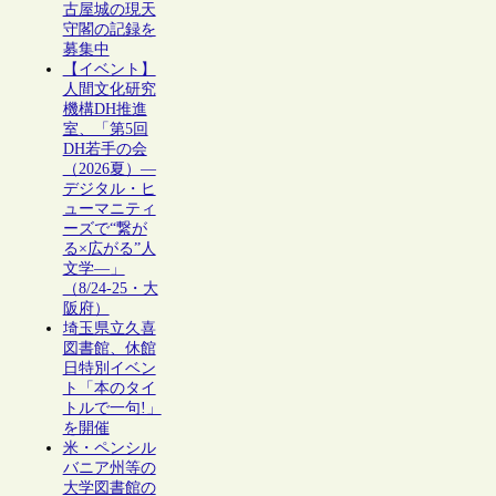
古屋城の現天
守閣の記録を
募集中
【イベント】
人間文化研究
機構DH推進
室、「第5回
DH若手の会
（2026夏）―
デジタル・ヒ
ューマニティ
ーズで“繋が
る×広がる”人
文学―」
（8/24-25・大
阪府）
埼玉県立久喜
図書館、休館
日特別イベン
ト「本のタイ
トルで一句!」
を開催
米・ペンシル
バニア州等の
大学図書館の