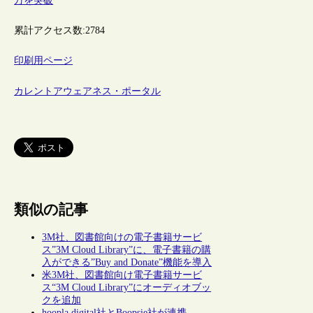
万を突破
累計アクセス数:
2784
印刷用ページ
カレントアウェアネス・ポータル
類似の記事
3M社、図書館向けの電子書籍サービ
ス”3M Cloud Library”に、電子書籍の購
入ができる”Buy and Donate”機能を導入
米3M社、図書館向け電子書籍サービ
ス“3M Cloud Library”にオーディオブッ
クを追加
hoopla digital社とBoopsie社が連携、