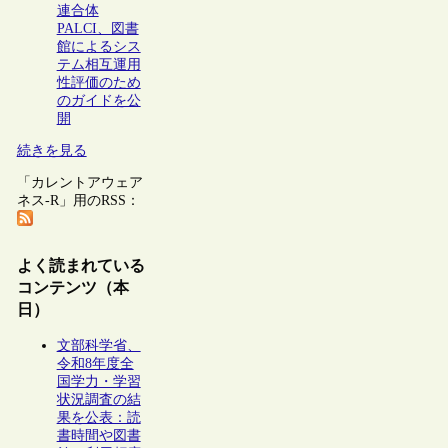
連合体
PALCI、図書
館によるシス
テム相互運用
性評価のため
のガイドを公
開
続きを見る
「カレントアウェア
ネス-R」用のRSS：
よく読まれている
コンテンツ（本
日）
文部科学省、
令和8年度全
国学力・学習
状況調査の結
果を公表：読
書時間や図書