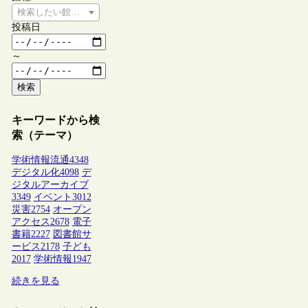
検索したい館種を選択してください
投稿日
～
検索
キーワードから検
索（テーマ）
学術情報流通
4348
デジタル化
4098
デ
ジタルアーカイブ
3349
イベント
3012
災害
2754
オープン
アクセス
2678
電子
書籍
2227
図書館サ
ービス
2178
子ども
2017
学術情報
1947
続きを見る