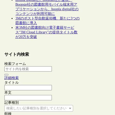
Boopsie社の図書館用モバイル端末用ア
プリケーションから、hoopla digital社の
コンテンツが利用可能に
3Mのポスト型自動返却機、新たに3つの
図書館に導入
米3M社の図書館向け電子書籍サービ
ス“3M Cloud Library”の提供タイトル数
が20万を突破
サイト内検索
検索フォーム
詳細検索
タイトル
本文
記事種別
検索したい記事種別を選択してください
館種