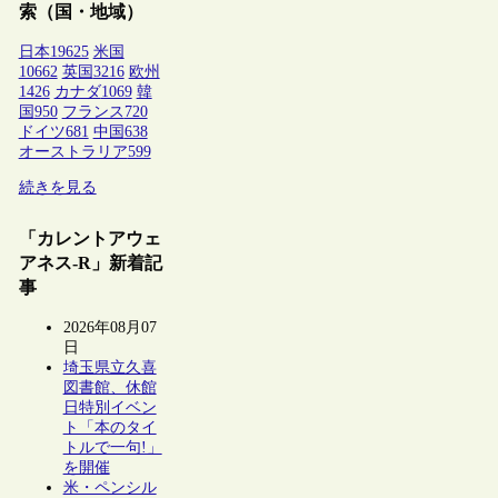
索（国・地域）
日本
19625
米国
10662
英国
3216
欧州
1426
カナダ
1069
韓
国
950
フランス
720
ドイツ
681
中国
638
オーストラリア
599
続きを見る
「カレントアウェ
アネス-R」新着記
事
2026年08月07
日
埼玉県立久喜
図書館、休館
日特別イベン
ト「本のタイ
トルで一句!」
を開催
米・ペンシル