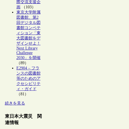
際交流支援企
画
（103）
東京大学附属
図書館、第2
回デジタル図
書館コンペテ
ィション「東
大図書館をデ
ザインせよ！
Next Library
Challenge
2030」を開催
（89）
E2904 – フラ
ンスの図書館
等のためのア
クセシビリテ
ィ・ガイド
（81）
続きを見る
東日本大震災 関
連情報