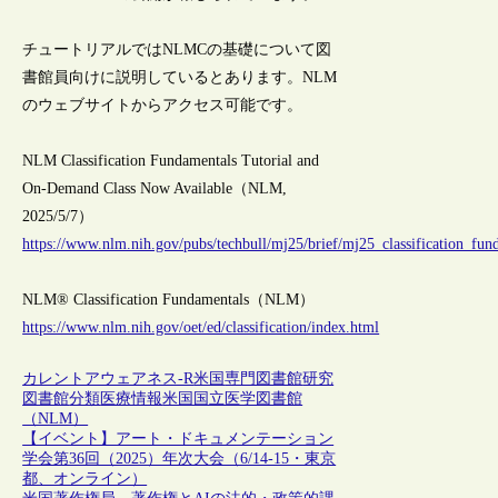
チュートリアルではNLMCの基礎について図
書館員向けに説明しているとあります。NLM
のウェブサイトからアクセス可能です。
NLM Classification Fundamentals Tutorial and
On-Demand Class Now Available（NLM,
2025/5/7）
https://www.nlm.nih.gov/pubs/techbull/mj25/brief/mj25_classification_fun
NLM® Classification Fundamentals（NLM）
https://www.nlm.nih.gov/oet/ed/classification/index.html
カレントアウェアネス-R
米国
専門図書館
研究
図書館
分類
医療情報
米国国立医学図書館
（NLM）
【イベント】アート・ドキュメンテーション
学会第36回（2025）年次大会（6/14-15・東京
都、オンライン）