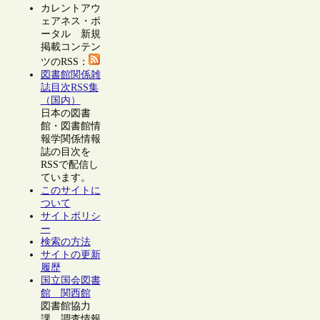
カレントアウ
ェアネス・ポ
ータル 新規
掲載コンテン
ツのRSS：
図書館関係雑
誌目次RSS集
（国内）
日本の図書
館・図書館情
報学関係情報
誌の目次を
RSSで配信し
ています。
このサイトに
ついて
サイトポリシ
ー
検索の方法
サイトの更新
履歴
国立国会図書
館 関西館
図書館協力
課 調査情報