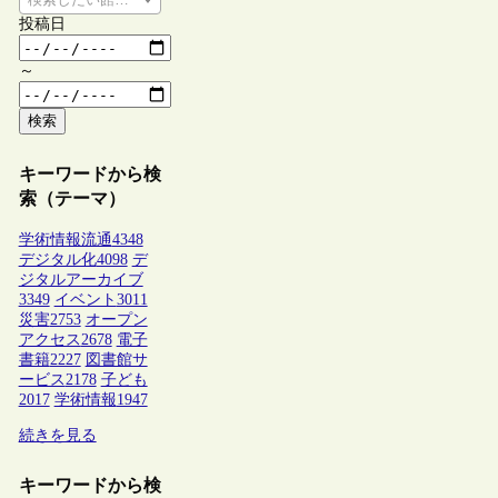
投稿日
～
検索
キーワードから検
索（テーマ）
学術情報流通
4348
デジタル化
4098
デ
ジタルアーカイブ
3349
イベント
3011
災害
2753
オープン
アクセス
2678
電子
書籍
2227
図書館サ
ービス
2178
子ども
2017
学術情報
1947
続きを見る
キーワードから検