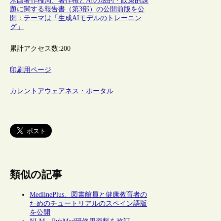
米国著作権局、著作権とAIの法的・政策的課
題に関する報告書（第3部）の公開前版を公
開：テーマは「生成AIモデルのトレーニン
グ」
累計アクセス数:
200
印刷用ページ
カレントアウェアネス・ポータル
類似の記事
MedlinePlus、図書館員と健康教育者の
ためのチュートリアルのスペイン語版
を公開