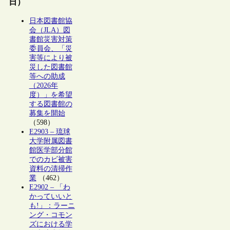
日）
日本図書館協
会（JLA）図
書館災害対策
委員会、「災
害等により被
災した図書館
等への助成
（2026年
度）」を希望
する図書館の
募集を開始
（598）
E2903 – 琉球
大学附属図書
館医学部分館
でのカビ被害
資料の清掃作
業
（462）
E2902 – 「わ
かっていいと
も!」：ラーニ
ング・コモン
ズにおける学