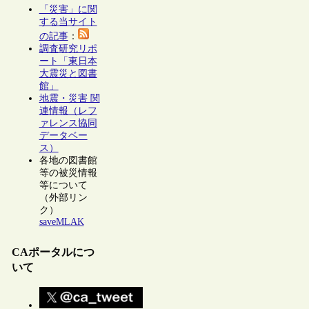
「災害」に関
する当サイト
の記事
：
調査研究リポ
ート「東日本
大震災と図書
館」
地震・災害 関
連情報（レフ
ァレンス協同
データベー
ス）
各地の図書館
等の被災情報
等について
（外部リン
ク）
saveMLAK
CAポータルにつ
いて