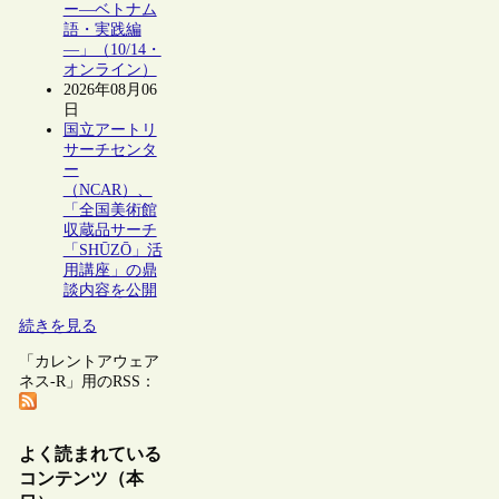
ー―ベトナム
語・実践編
―」（10/14・
オンライン）
2026年08月06
日
国立アートリ
サーチセンタ
ー
（NCAR）、
「全国美術館
収蔵品サーチ
「SHŪZŌ」活
用講座」の鼎
談内容を公開
続きを見る
「カレントアウェア
ネス-R」用のRSS：
よく読まれている
コンテンツ（本