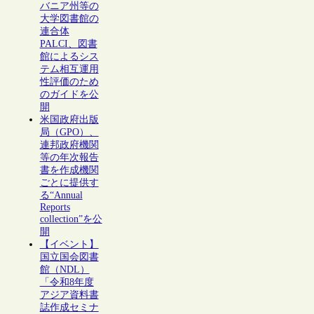
バニア州等の
大学図書館の
連合体
PALCI、図書
館によるシス
テム相互運用
性評価のため
のガイドを公
開
米国政府出版
局（GPO）、
連邦政府機関
等の年次報告
書を作成機関
ごとに提供す
る“Annual
Reports
collection”を公
開
【イベント】
国立国会図書
館（NDL）
「令和8年度
アジア資料書
誌作成セミナ