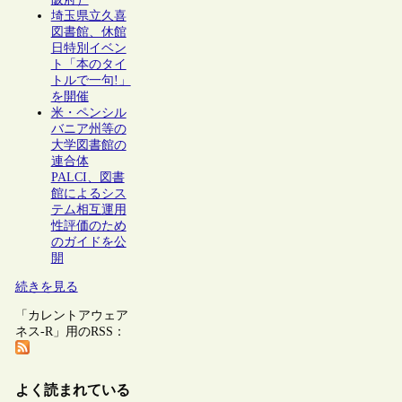
埼玉県立久喜
図書館、休館
日特別イベン
ト「本のタイ
トルで一句!」
を開催
米・ペンシル
バニア州等の
大学図書館の
連合体
PALCI、図書
館によるシス
テム相互運用
性評価のため
のガイドを公
開
続きを見る
「カレントアウェア
ネス-R」用のRSS：
よく読まれている