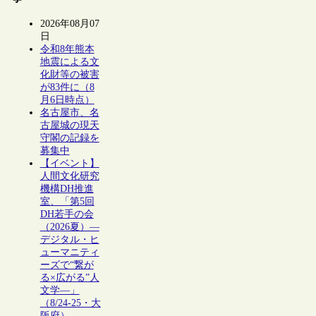
2026年08月07
日
令和8年熊本
地震による文
化財等の被害
が83件に（8
月6日時点）
名古屋市、名
古屋城の現天
守閣の記録を
募集中
【イベント】
人間文化研究
機構DH推進
室、「第5回
DH若手の会
（2026夏）―
デジタル・ヒ
ューマニティ
ーズで“繋が
る×広がる”人
文学―」
（8/24-25・大
阪府）