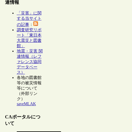
連情報
「災害」に関
する当サイト
の記事
：
調査研究リポ
ート「東日本
大震災と図書
館」
地震・災害 関
連情報（レフ
ァレンス協同
データベー
ス）
各地の図書館
等の被災情報
等について
（外部リン
ク）
saveMLAK
CAポータルにつ
いて