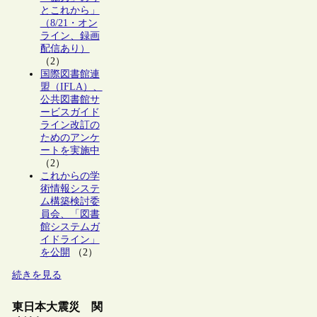
とこれから」
（8/21・オン
ライン、録画
配信あり）
（2）
国際図書館連
盟（IFLA）、
公共図書館サ
ービスガイド
ライン改訂の
ためのアンケ
ートを実施中
（2）
これからの学
術情報システ
ム構築検討委
員会、「図書
館システムガ
イドライン」
を公開
（2）
続きを見る
東日本大震災 関