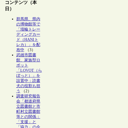
コンテンツ（本
日）
群馬県、県内
の博物館等で
「埴輪トレー
ディングカー
ド（HANIト
レカ）」を配
布中
（3）
武雄市図書
館、家族型ロ
ボット
「LOVOT（ら
ぼっと）」を
設置中：読書
犬の役割も担
う
（2）
調査研究報告
会「都道府県
立図書館と市
町村立図書館
等との関係：
「支援」と
「協力」の今