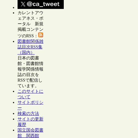
カレントアウ
ェアネス・ポ
ータル 新規
掲載コンテン
ツのRSS：
図書館関係雑
誌目次RSS集
（国内）
日本の図書
館・図書館情
報学関係情報
誌の目次を
RSSで配信し
ています。
このサイトに
ついて
サイトポリシ
ー
検索の方法
サイトの更新
履歴
国立国会図書
館 関西館