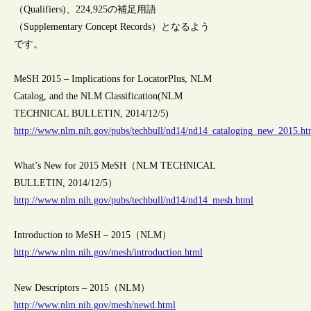
（Qualifiers)、224,925の補足用語
（Supplementary Concept Records）となるよう
です。
MeSH 2015 – Implications for LocatorPlus, NLM
Catalog, and the NLM Classification(NLM
TECHNICAL BULLETIN, 2014/12/5)
http://www.nlm.nih.gov/pubs/techbull/nd14/nd14_cataloging_new_2015.ht
What’s New for 2015 MeSH（NLM TECHNICAL
BULLETIN, 2014/12/5）
http://www.nlm.nih.gov/pubs/techbull/nd14/nd14_mesh.html
Introduction to MeSH – 2015（NLM）
http://www.nlm.nih.gov/mesh/introduction.html
New Descriptors – 2015（NLM）
http://www.nlm.nih.gov/mesh/newd.html