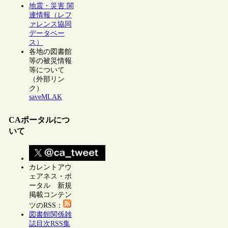
地震・災害 関
連情報（レフ
ァレンス協同
データベー
ス）
各地の図書館
等の被災情報
等について
（外部リン
ク）
saveMLAK
CAポータルにつ
いて
カレントアウ
ェアネス・ポ
ータル 新規
掲載コンテン
ツのRSS：
図書館関係雑
誌目次RSS集