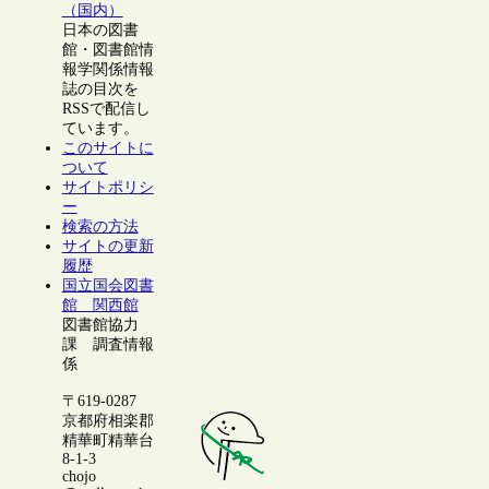
（国内）
日本の図書
館・図書館情
報学関係情報
誌の目次を
RSSで配信し
ています。
このサイトに
ついて
サイトポリシ
ー
検索の方法
サイトの更新
履歴
国立国会図書
館 関西館
図書館協力
課 調査情報
係
〒619-0287
京都府相楽郡
精華町精華台
8-1-3
chojo