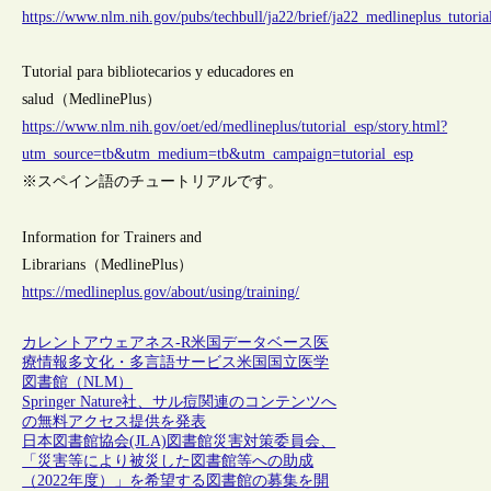
https://www.nlm.nih.gov/pubs/techbull/ja22/brief/ja22_medlineplus_tutoria
Tutorial para bibliotecarios y educadores en
salud（MedlinePlus）
https://www.nlm.nih.gov/oet/ed/medlineplus/tutorial_esp/story.html?
utm_source=tb&utm_medium=tb&utm_campaign=tutorial_esp
※スペイン語のチュートリアルです。
Information for Trainers and
Librarians（MedlinePlus）
https://medlineplus.gov/about/using/training/
カレントアウェアネス-R
米国
データベース
医
療情報
多文化・多言語サービス
米国国立医学
図書館（NLM）
Springer Nature社、サル痘関連のコンテンツへ
の無料アクセス提供を発表
日本図書館協会(JLA)図書館災害対策委員会、
「災害等により被災した図書館等への助成
（2022年度）」を希望する図書館の募集を開