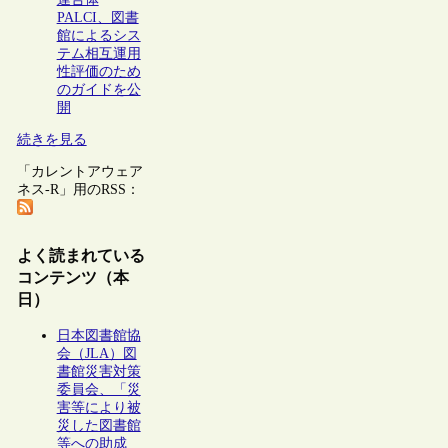
PALCI、図書
館によるシス
テム相互運用
性評価のため
のガイドを公
開
続きを見る
「カレントアウェア
ネス-R」用のRSS：
よく読まれている
コンテンツ（本
日）
日本図書館協
会（JLA）図
書館災害対策
委員会、「災
害等により被
災した図書館
等への助成