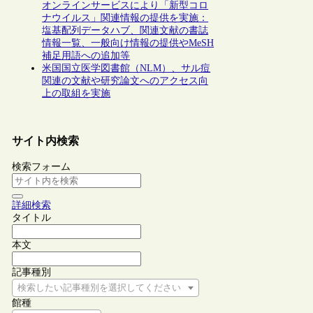
オンラインサービスにより「新型コロ
ナウイルス」関連情報の提供を実施：
塩基配列データハブ、関連文献の書誌
情報一覧、一般向け情報の提供やMeSH
補足用語への追加等
米国国立医学図書館（NLM）、サル痘
関連の文献や研究論文へのアクセス向
上の取組を実施
サイト内検索
検索フォーム
詳細検索
タイトル
本文
記事種別
検索したい記事種別を選択してください
館種