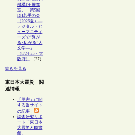
機構DH推進
室、「第5回
DH若手の会
（2026夏）―
デジタル・ヒ
ューマニティ
ーズで“繋が
る×広がる”人
文学―」
（8/24-25・大
阪府）
（27）
続きを見る
東日本大震災 関
連情報
「災害」に関
する当サイト
の記事
：
調査研究リポ
ート「東日本
大震災と図書
館」