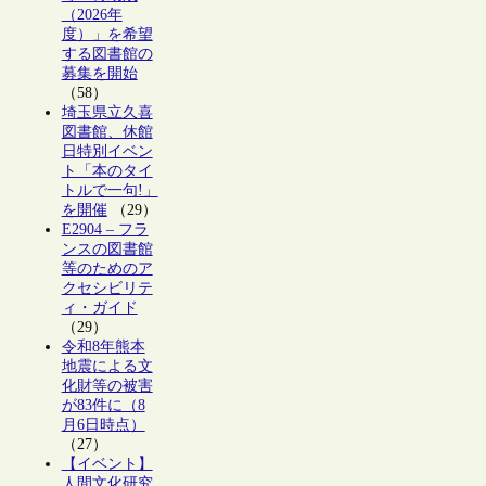
（2026年
度）」を希望
する図書館の
募集を開始
（58）
埼玉県立久喜
図書館、休館
日特別イベン
ト「本のタイ
トルで一句!」
を開催
（29）
E2904 – フラ
ンスの図書館
等のためのア
クセシビリテ
ィ・ガイド
（29）
令和8年熊本
地震による文
化財等の被害
が83件に（8
月6日時点）
（27）
【イベント】
人間文化研究