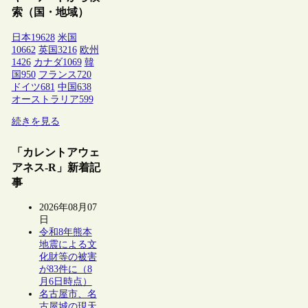
索（国・地域）
日本
19628
米国
10662
英国
3216
欧州
1426
カナダ
1069
韓
国
950
フランス
720
ドイツ
681
中国
638
オーストラリア
599
続きを見る
「カレントアウェ
アネス-R」新着記
事
2026年08月07
日
令和8年熊本
地震による文
化財等の被害
が83件に（8
月6日時点）
名古屋市、名
古屋城の現天