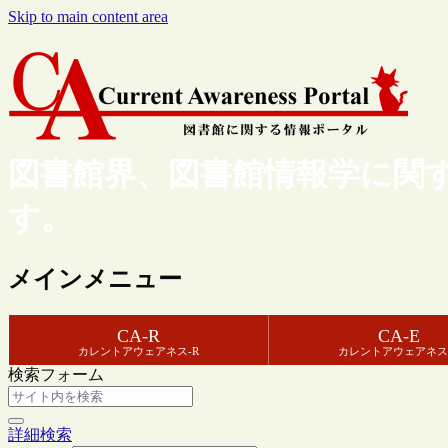
Skip to main content area
図書館界、図書館情報学に関
す。
メインメニュー
CA-R
CA-E
カレントアウェアネス-R
カレントアウェアネス
検索フォーム
詳細検索