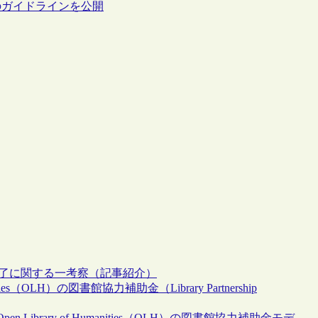
のガイドラインを公開
の終了に関する一考察（記事紹介）
nities（OLH）の図書館協力補助金（Library Partnership
brary of Humanities（OLH）の図書館協力補助金モデ