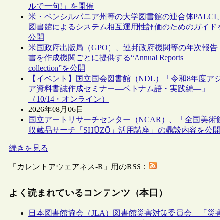
ルで一句!」を開催
米・ペンシルバニア州等の大学図書館の連合体PALCI
図書館によるシステム相互運用性評価のためのガイド
公開
米国政府出版局（GPO）、連邦政府機関等の年次報告
書を作成機関ごとに提供する“Annual Reports
collection”を公開
【イベント】国立国会図書館（NDL）「令和8年度ア
ア資料書誌作成セミナー―ベトナム語・実践編―」
（10/14・オンライン）
2026年08月06日
国立アートリサーチセンター（NCAR）、「全国美術
収蔵品サーチ「SHŪZŌ」活用講座」の鼎談内容を公
続きを見る
「カレントアウェアネス-R」用のRSS：
よく読まれているコンテンツ（本日）
日本図書館協会（JLA）図書館災害対策委員会、「災