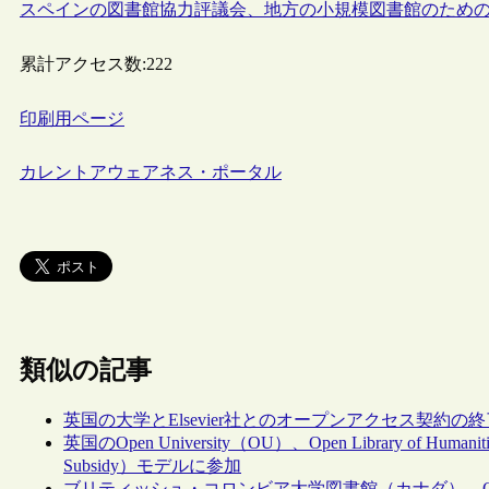
スペインの図書館協力評議会、地方の小規模図書館のため
累計アクセス数:
222
印刷用ページ
カレントアウェアネス・ポータル
類似の記事
英国の大学とElsevier社とのオープンアクセス契約
英国のOpen University（OU）、Open Library of Huma
Subsidy）モデルに参加
ブリティッシュ・コロンビア大学図書館（カナダ）、Open Li