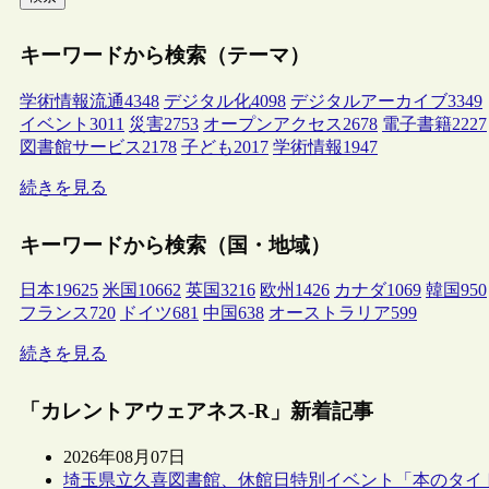
キーワードから検索（テーマ）
学術情報流通
4348
デジタル化
4098
デジタルアーカイブ
3349
イベント
3011
災害
2753
オープンアクセス
2678
電子書籍
2227
図書館サービス
2178
子ども
2017
学術情報
1947
続きを見る
キーワードから検索（国・地域）
日本
19625
米国
10662
英国
3216
欧州
1426
カナダ
1069
韓国
950
フランス
720
ドイツ
681
中国
638
オーストラリア
599
続きを見る
「カレントアウェアネス-R」新着記事
2026年08月07日
埼玉県立久喜図書館、休館日特別イベント「本のタイ