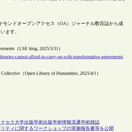
イヤモンドオープンアクセス（OA）ジャーナル数百誌から成
ています。
 agreements（LSE blog, 2025/3/31）
libraries-cannot-afford-to-carry-on-with-transformative-agreements/
s Collective（Open Library of Humanities, 2025/4/1）
アクセス
大学出版
学術出版
学術情報流通
学術雑誌
ビリティに関するワークショップの実施報告書等を公開