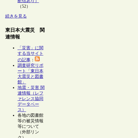
配信あり）
（52）
続きを見る
東日本大震災 関
連情報
「災害」に関
する当サイト
の記事
：
調査研究リポ
ート「東日本
大震災と図書
館」
地震・災害 関
連情報（レフ
ァレンス協同
データベー
ス）
各地の図書館
等の被災情報
等について
（外部リン
ク）