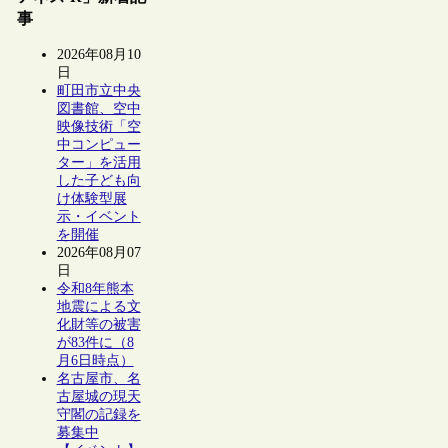
事
2026年08月10
日
町田市立中央
図書館、空中
映像技術「空
中コンピュー
ター」を活用
した子ども向
け体験型展
示・イベント
を開催
2026年08月07
日
令和8年熊本
地震による文
化財等の被害
が83件に（8
月6日時点）
名古屋市、名
古屋城の現天
守閣の記録を
募集中