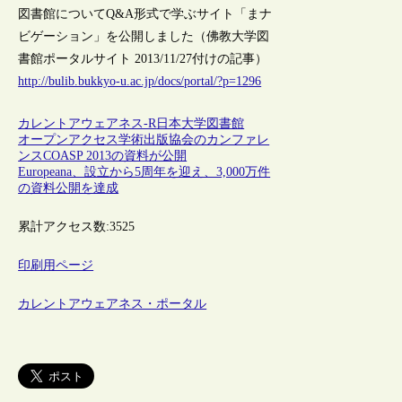
図書館についてQ&A形式で学ぶサイト「まナ
ビゲーション」を公開しました（佛教大学図
書館ポータルサイト 2013/11/27付けの記事）
http://bulib.bukkyo-u.ac.jp/docs/portal/?p=1296
カレントアウェアネス-R
日本
大学図書館
オープンアクセス学術出版協会のカンファレ
ンスCOASP 2013の資料が公開
Europeana、設立から5周年を迎え、3,000万件
の資料公開を達成
累計アクセス数:
3525
印刷用ページ
カレントアウェアネス・ポータル