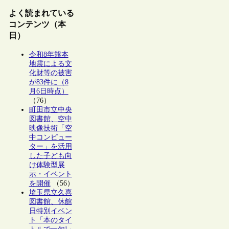
よく読まれている
コンテンツ（本
日）
令和8年熊本
地震による文
化財等の被害
が83件に（8
月6日時点）
（76）
町田市立中央
図書館、空中
映像技術「空
中コンピュー
ター」を活用
した子ども向
け体験型展
示・イベント
を開催
（56）
埼玉県立久喜
図書館、休館
日特別イベン
ト「本のタイ