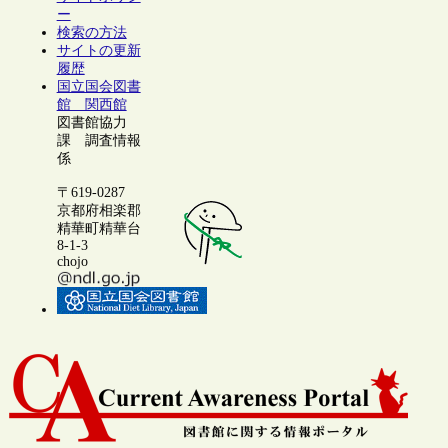
ー
検索の方法
サイトの更新
履歴
国立国会図書
館 関西館
図書館協力
課 調査情報
係
〒619-0287
京都府相楽郡
精華町精華台
8-1-3
chojo