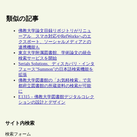
類似の記事
佛教大学論文目録リポジトリがリニュ
ーアル スマホ対応やRefWorksへのエ
クスポート、ソーシャルメディアとの
連携機能も
東京大学附属図書館、学術論文の統合
検索サービスを開始
Serials Solutions、ディスカバリ・インタ
フェース“Summon”の日本語検索機能を
拡張
佛教大学図書館の「お気軽検索」で京
都府立図書館の所蔵資料の検索が可能
に
E1315 – 佛教大学図書館デジタルコレク
ションの設計とデザイン
サイト内検索
検索フォーム