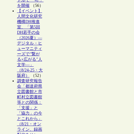
トルで一句!」
を開催
（56）
【イベント】
人間文化研究
機構DH推進
室、「第5回
DH若手の会
（2026夏）―
デジタル・ヒ
ューマニティ
ーズで“繋が
る×広がる”人
文学―」
（8/24-25・大
阪府）
（52）
調査研究報告
会「都道府県
立図書館と市
町村立図書館
等との関係：
「支援」と
「協力」の今
とこれから」
（8/21・オン
ライン、録画