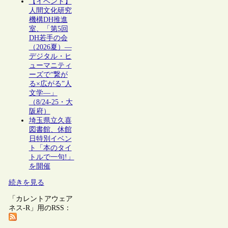
【イベント】
人間文化研究
機構DH推進
室、「第5回
DH若手の会
（2026夏）―
デジタル・ヒ
ューマニティ
ーズで“繋が
る×広がる”人
文学―」
（8/24-25・大
阪府）
埼玉県立久喜
図書館、休館
日特別イベン
ト「本のタイ
トルで一句!」
を開催
続きを見る
「カレントアウェア
ネス-R」用のRSS：