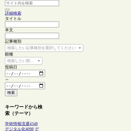
詳細検索
タイトル
本文
記事種別
検索したい記事種別を選択してください
館種
検索したい館種を選択してください
投稿日
～
検索
キーワードから検
索（テーマ）
学術情報流通
4348
デジタル化
4098
デ