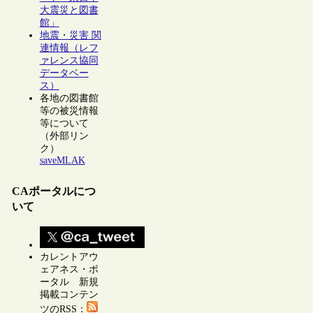
大震災と図書
館」
地震・災害 関
連情報（レフ
ァレンス協同
データベー
ス）
各地の図書館
等の被災情報
等について
（外部リン
ク）
saveMLAK
CAポータルにつ
いて
カレントアウ
ェアネス・ポ
ータル 新規
掲載コンテン
ツのRSS：