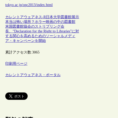
tokyo.ac.jp/opc2013/index.html
カレントアウェアネス-R
日本
大学図書館
展示
本当は怖い場所？ホラー映画の中の図書館
米国図書館協会のストリプリング会
長、“Declaration for the Right to Libraries”に対
する関心を高めるためのソーシャルメディ
ア・キャンペーンを開始
累計アクセス数:
3065
印刷用ページ
カレントアウェアネス・ポータル