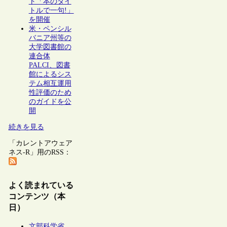
ト「本のタイ
トルで一句!」
を開催
米・ペンシル
バニア州等の
大学図書館の
連合体
PALCI、図書
館によるシス
テム相互運用
性評価のため
のガイドを公
開
続きを見る
「カレントアウェア
ネス-R」用のRSS：
よく読まれている
コンテンツ（本
日）
文部科学省、