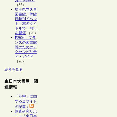
月6日時点）
（32）
埼玉県立久喜
図書館、休館
日特別イベン
ト「本のタイ
トルで一句!」
を開催
（26）
E2904 – フラ
ンスの図書館
等のためのア
クセシビリテ
ィ・ガイド
（26）
続きを見る
東日本大震災 関
連情報
「災害」に関
する当サイト
の記事
：
調査研究リポ
ート「東日本