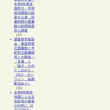
令和8年度全
国学力・学習
状況調査の結
果を公表：読
書時間や図書
館の利用頻度
等も調査
（37）
調査研究報告
会「都道府県
立図書館と市
町村立図書館
等との関係：
「支援」と
「協力」の今
とこれから」
（8/21・オン
ライン、録画
配信あり）
（35）
令和8年熊本
地震による文
化財等の被害
が83件に（8