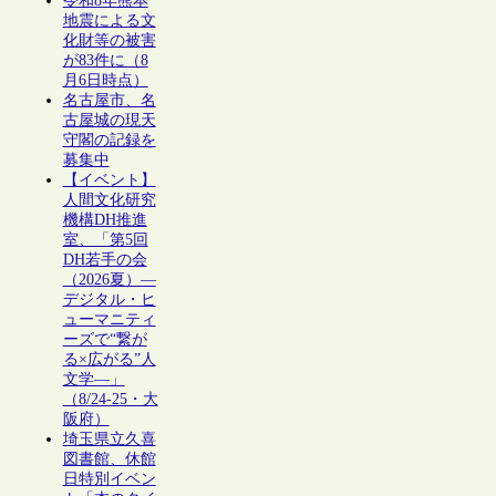
令和8年熊本
地震による文
化財等の被害
が83件に（8
月6日時点）
名古屋市、名
古屋城の現天
守閣の記録を
募集中
【イベント】
人間文化研究
機構DH推進
室、「第5回
DH若手の会
（2026夏）―
デジタル・ヒ
ューマニティ
ーズで“繋が
る×広がる”人
文学―」
（8/24-25・大
阪府）
埼玉県立久喜
図書館、休館
日特別イベン