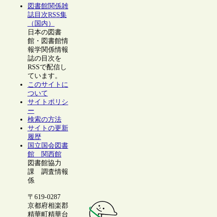
図書館関係雑
誌目次RSS集
（国内）
日本の図書
館・図書館情
報学関係情報
誌の目次を
RSSで配信し
ています。
このサイトに
ついて
サイトポリシ
ー
検索の方法
サイトの更新
履歴
国立国会図書
館 関西館
図書館協力
課 調査情報
係
〒619-0287
京都府相楽郡
精華町精華台