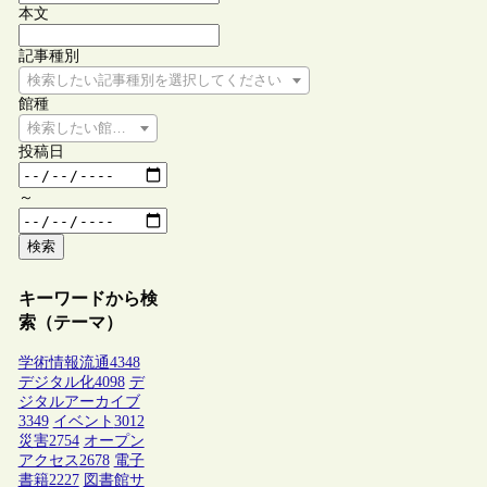
本文
記事種別
検索したい記事種別を選択してください
館種
検索したい館種を選択してください
投稿日
～
検索
キーワードから検
索（テーマ）
学術情報流通
4348
デジタル化
4098
デ
ジタルアーカイブ
3349
イベント
3012
災害
2754
オープン
アクセス
2678
電子
書籍
2227
図書館サ