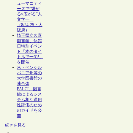
ューマニティ
ーズで“繋が
る×広がる”人
文学―」
（8/24-25・大
阪府）
埼玉県立久喜
図書館、休館
日特別イベン
ト「本のタイ
トルで一句!」
を開催
米・ペンシル
バニア州等の
大学図書館の
連合体
PALCI、図書
館によるシス
テム相互運用
性評価のため
のガイドを公
開
続きを見る