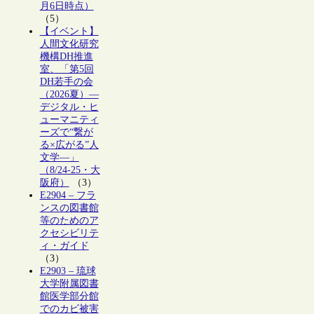
月6日時点）
（5）
【イベント】
人間文化研究
機構DH推進
室、「第5回
DH若手の会
（2026夏）―
デジタル・ヒ
ューマニティ
ーズで“繋が
る×広がる”人
文学―」
（8/24-25・大
阪府）
（3）
E2904 – フラ
ンスの図書館
等のためのア
クセシビリテ
ィ・ガイド
（3）
E2903 – 琉球
大学附属図書
館医学部分館
でのカビ被害