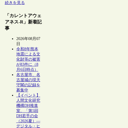
続きを見る
「カレントアウェ
アネス-R」新着記
事
2026年08月07
日
令和8年熊本
地震による文
化財等の被害
が83件に（8
月6日時点）
名古屋市、名
古屋城の現天
守閣の記録を
募集中
【イベント】
人間文化研究
機構DH推進
室、「第5回
DH若手の会
（2026夏）―
デジタル・ヒ