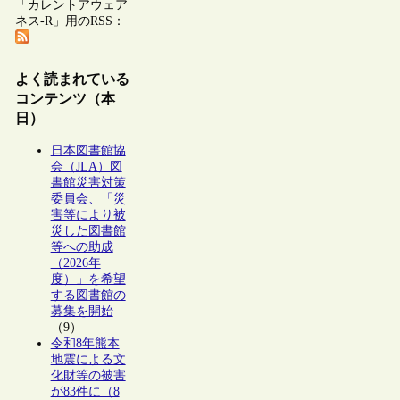
「カレントアウェア
ネス-R」用のRSS：
よく読まれている
コンテンツ（本
日）
日本図書館協
会（JLA）図
書館災害対策
委員会、「災
害等により被
災した図書館
等への助成
（2026年
度）」を希望
する図書館の
募集を開始
（9）
令和8年熊本
地震による文
化財等の被害
が83件に（8