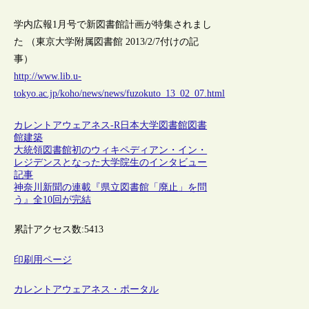
学内広報1月号で新図書館計画が特集されまし
た （東京大学附属図書館 2013/2/7付けの記
事）
http://www.lib.u-
tokyo.ac.jp/koho/news/news/fuzokuto_13_02_07.html
カレントアウェアネス-R
日本
大学図書館
図書
館建築
大統領図書館初のウィキペディアン・イン・
レジデンスとなった大学院生のインタビュー
記事
神奈川新聞の連載『県立図書館「廃止」を問
う』全10回が完結
累計アクセス数:
5413
印刷用ページ
カレントアウェアネス・ポータル