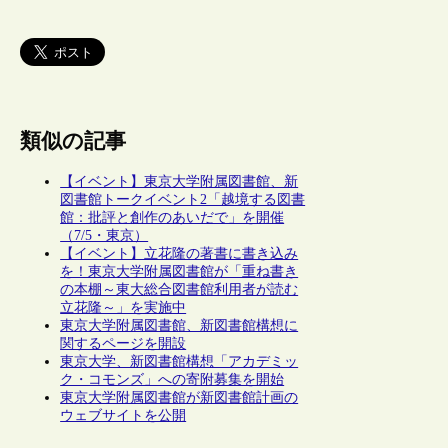
類似の記事
【イベント】東京大学附属図書館、新
図書館トークイベント2「越境する図書
館：批評と創作のあいだで」を開催
（7/5・東京）
【イベント】立花隆の著書に書き込み
を！東京大学附属図書館が「重ね書き
の本棚～東大総合図書館利用者が読む
立花隆～」を実施中
東京大学附属図書館、新図書館構想に
関するページを開設
東京大学、新図書館構想「アカデミッ
ク・コモンズ」への寄附募集を開始
東京大学附属図書館が新図書館計画の
ウェブサイトを公開