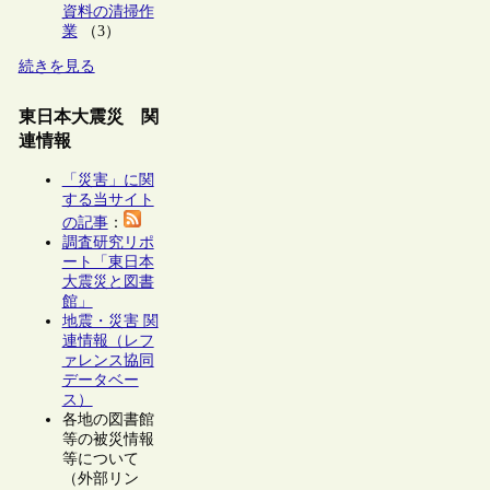
資料の清掃作
業
（3）
続きを見る
東日本大震災 関
連情報
「災害」に関
する当サイト
の記事
：
調査研究リポ
ート「東日本
大震災と図書
館」
地震・災害 関
連情報（レフ
ァレンス協同
データベー
ス）
各地の図書館
等の被災情報
等について
（外部リン