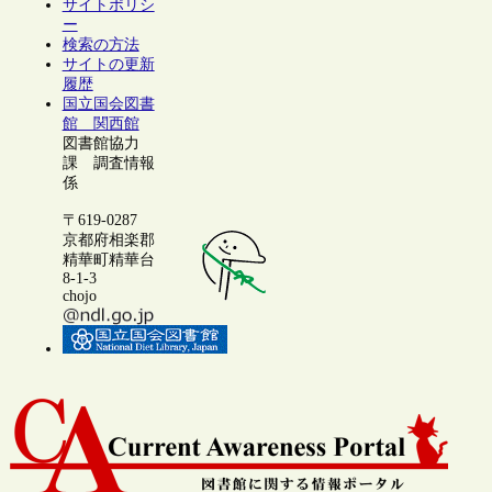
サイトポリシ
ー
検索の方法
サイトの更新
履歴
国立国会図書
館 関西館
図書館協力
課 調査情報
係
〒619-0287
京都府相楽郡
精華町精華台
8-1-3
chojo