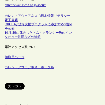
http://oekaki.ricoh.co.jp/about/
カレントアウェアネス-R
日本
情報リテラシー
電子書籍
ORCIDが登録支援プログラムに参加する9機関
を公表
10月1日に死去したトム・クランシー氏のイン
タビュー動画などの情報
累計アクセス数:
3927
印刷用ページ
カレントアウェアネス・ポータル