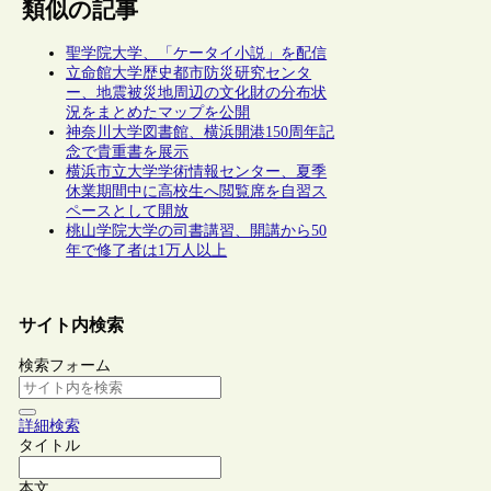
類似の記事
聖学院大学、「ケータイ小説」を配信
立命館大学歴史都市防災研究センタ
ー、地震被災地周辺の文化財の分布状
況をまとめたマップを公開
神奈川大学図書館、横浜開港150周年記
念で貴重書を展示
横浜市立大学学術情報センター、夏季
休業期間中に高校生へ閲覧席を自習ス
ペースとして開放
桃山学院大学の司書講習、開講から50
年で修了者は1万人以上
サイト内検索
検索フォーム
詳細検索
タイトル
本文