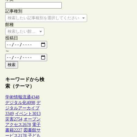
記事種別
検索したい記事種別を選択してください
館種
検索したい館種を選択してください
投稿日
～
検索
キーワードから検
索（テーマ）
学術情報流通
4348
デジタル化
4098
デ
ジタルアーカイブ
3349
イベント
3013
災害
2754
オープン
アクセス
2678
電子
書籍
2227
図書館サ
ービス
2178
子ども