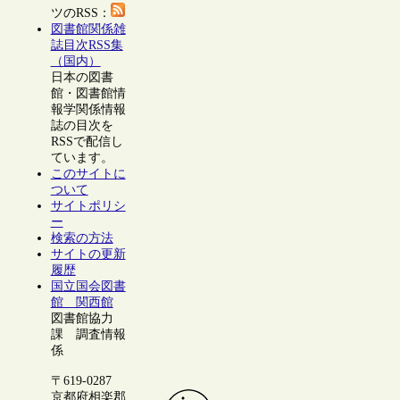
ツのRSS：
図書館関係雑
誌目次RSS集
（国内）
日本の図書
館・図書館情
報学関係情報
誌の目次を
RSSで配信し
ています。
このサイトに
ついて
サイトポリシ
ー
検索の方法
サイトの更新
履歴
国立国会図書
館 関西館
図書館協力
課 調査情報
係
〒619-0287
京都府相楽郡