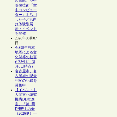
図書館、空中
映像技術「空
中コンピュー
ター」を活用
した子ども向
け体験型展
示・イベント
を開催
2026年08月07
日
令和8年熊本
地震による文
化財等の被害
が83件に（8
月6日時点）
名古屋市、名
古屋城の現天
守閣の記録を
募集中
【イベント】
人間文化研究
機構DH推進
室、「第5回
DH若手の会
（2026夏）―