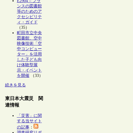
E2904 – フラ
ンスの図書館
等のためのア
クセシビリテ
ィ・ガイド
（35）
町田市立中央
図書館、空中
映像技術「空
中コンピュー
ター」を活用
した子ども向
け体験型展
示・イベント
を開催
（33）
続きを見る
東日本大震災 関
連情報
「災害」に関
する当サイト
の記事
：
調査研究リポ