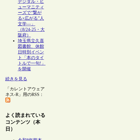
デジタル・ヒ
ューマニティ
ーズで“繋が
る×広がる”人
文学―」
（8/24-25・大
阪府）
埼玉県立久喜
図書館、休館
日特別イベン
ト「本のタイ
トルで一句!」
を開催
続きを見る
「カレントアウェア
ネス-R」用のRSS：
よく読まれている
コンテンツ（本
日）