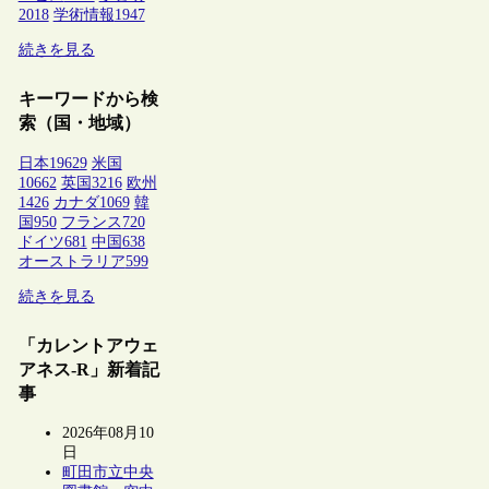
2018
学術情報
1947
続きを見る
キーワードから検
索（国・地域）
日本
19629
米国
10662
英国
3216
欧州
1426
カナダ
1069
韓
国
950
フランス
720
ドイツ
681
中国
638
オーストラリア
599
続きを見る
「カレントアウェ
アネス-R」新着記
事
2026年08月10
日
町田市立中央