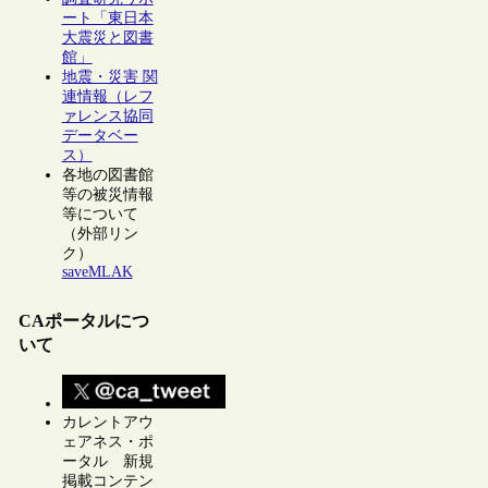
ート「東日本
大震災と図書
館」
地震・災害 関
連情報（レフ
ァレンス協同
データベー
ス）
各地の図書館
等の被災情報
等について
（外部リン
ク）
saveMLAK
CAポータルにつ
いて
カレントアウ
ェアネス・ポ
ータル 新規
掲載コンテン