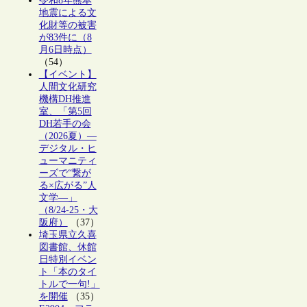
令和8年熊本
地震による文
化財等の被害
が83件に（8
月6日時点）
（54）
【イベント】
人間文化研究
機構DH推進
室、「第5回
DH若手の会
（2026夏）―
デジタル・ヒ
ューマニティ
ーズで“繋が
る×広がる”人
文学―」
（8/24-25・大
阪府）
（37）
埼玉県立久喜
図書館、休館
日特別イベン
ト「本のタイ
トルで一句!」
を開催
（35）