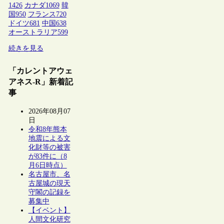
1426
カナダ
1069
韓
国
950
フランス
720
ドイツ
681
中国
638
オーストラリア
599
続きを見る
「カレントアウェ
アネス-R」新着記
事
2026年08月07
日
令和8年熊本
地震による文
化財等の被害
が83件に（8
月6日時点）
名古屋市、名
古屋城の現天
守閣の記録を
募集中
【イベント】
人間文化研究