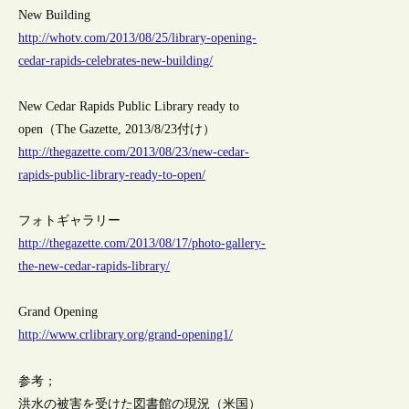
New Building
http://whotv.com/2013/08/25/library-opening-
cedar-rapids-celebrates-new-building/
New Cedar Rapids Public Library ready to
open（The Gazette, 2013/8/23付け）
http://thegazette.com/2013/08/23/new-cedar-
rapids-public-library-ready-to-open/
フォトギャラリー
http://thegazette.com/2013/08/17/photo-gallery-
the-new-cedar-rapids-library/
Grand Opening
http://www.crlibrary.org/grand-opening1/
参考；
洪水の被害を受けた図書館の現況（米国）