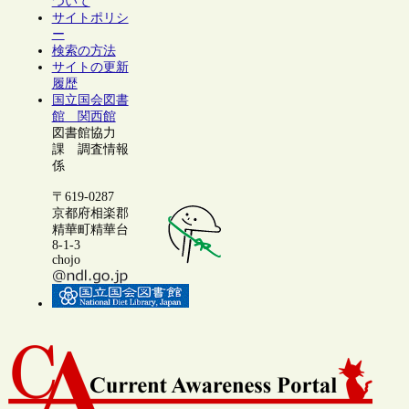
ついて
サイトポリシ
ー
検索の方法
サイトの更新
履歴
国立国会図書
館 関西館
図書館協力
課 調査情報
係
〒619-0287
京都府相楽郡
精華町精華台
8-1-3
chojo