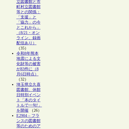
立図書館と市
町村立図書館
等との関係：
「支援」と
「協力」の今
とこれから」
（8/21・オン
ライン、録画
配信あり）
（35）
令和8年熊本
地震による文
化財等の被害
が83件に（8
月6日時点）
（32）
埼玉県立久喜
図書館、休館
日特別イベン
ト「本のタイ
トルで一句!」
を開催
（26）
E2904 – フラ
ンスの図書館
等のためのア