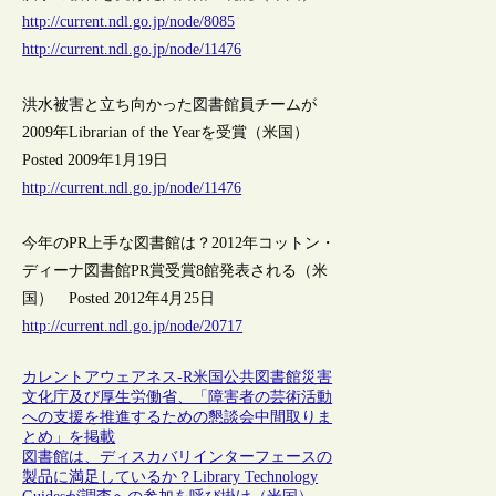
http://current.ndl.go.jp/node/8085
http://current.ndl.go.jp/node/11476
洪水被害と立ち向かった図書館員チームが
2009年Librarian of the Yearを受賞（米国）
Posted 2009年1月19日
http://current.ndl.go.jp/node/11476
今年のPR上手な図書館は？2012年コットン・
ディーナ図書館PR賞受賞8館発表される（米
国） Posted 2012年4月25日
http://current.ndl.go.jp/node/20717
カレントアウェアネス-R
米国
公共図書館
災害
文化庁及び厚生労働省、「障害者の芸術活動
への支援を推進するための懇談会中間取りま
とめ」を掲載
図書館は、ディスカバリインターフェースの
製品に満足しているか？Library Technology