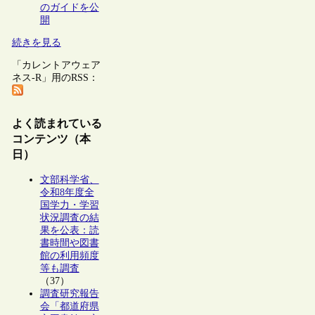
のガイドを公
開
続きを見る
「カレントアウェア
ネス-R」用のRSS：
よく読まれている
コンテンツ（本
日）
文部科学省、
令和8年度全
国学力・学習
状況調査の結
果を公表：読
書時間や図書
館の利用頻度
等も調査
（37）
調査研究報告
会「都道府県