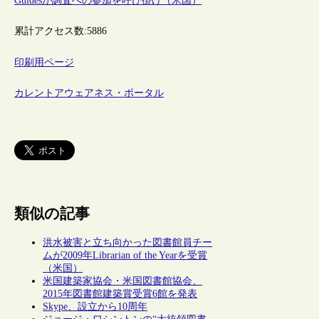
Guidesが調査への参加を呼び掛け（米国）
累計アクセス数:
5886
印刷用ページ
カレントアウェアネス・ポータル
類似の記事
洪水被害と立ち向かった図書館員チー
ムが2009年Librarian of the Yearを受賞
（米国）
米国建築家協会・米国図書館協会、
2015年図書館建築賞受賞6館を発表
Skype、設立から10周年