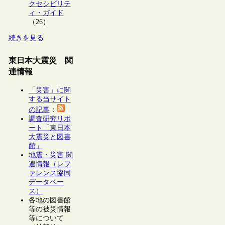
クセシビリテ
ィ・ガイド
（26）
続きを見る
東日本大震災 関
連情報
「災害」に関
する当サイト
の記事
：
調査研究リポ
ート「東日本
大震災と図書
館」
地震・災害 関
連情報（レフ
ァレンス協同
データベー
ス）
各地の図書館
等の被災情報
等について