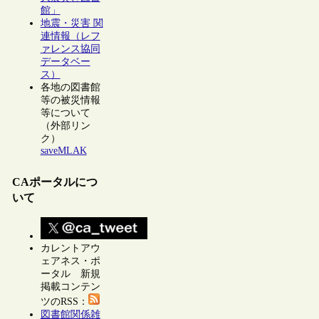
館」
地震・災害 関
連情報（レフ
ァレンス協同
データベー
ス）
各地の図書館
等の被災情報
等について
（外部リン
ク）
saveMLAK
CAポータルにつ
いて
カレントアウ
ェアネス・ポ
ータル 新規
掲載コンテン
ツのRSS：
図書館関係雑