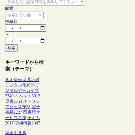
検索したい記事種別を選択してください
館種
検索したい館種を選択してください
投稿日
～
検索
キーワードから検
索（テーマ）
学術情報流通
4348
デジタル化
4098
デ
ジタルアーカイブ
3349
イベント
3012
災害
2754
オープン
アクセス
2678
電子
書籍
2227
図書館サ
ービス
2178
子ども
2017
学術情報
1947
続きを見る