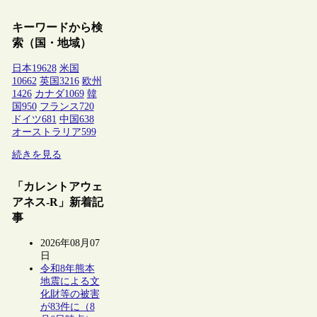
キーワードから検
索（国・地域）
日本
19628
米国
10662
英国
3216
欧州
1426
カナダ
1069
韓
国
950
フランス
720
ドイツ
681
中国
638
オーストラリア
599
続きを見る
「カレントアウェ
アネス-R」新着記
事
2026年08月07
日
令和8年熊本
地震による文
化財等の被害
が83件に（8