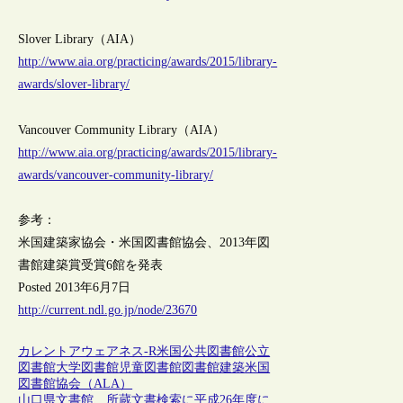
Slover Library（AIA）
http://www.aia.org/practicing/awards/2015/library-
awards/slover-library/
Vancouver Community Library（AIA）
http://www.aia.org/practicing/awards/2015/library-
awards/vancouver-community-library/
参考：
米国建築家協会・米国図書館協会、2013年図
書館建築賞受賞6館を発表
Posted 2013年6月7日
http://current.ndl.go.jp/node/23670
カレントアウェアネス-R
米国
公共図書館
公立
図書館
大学図書館
児童図書館
図書館建築
米国
図書館協会（ALA）
山口県文書館、所蔵文書検索に平成26年度に