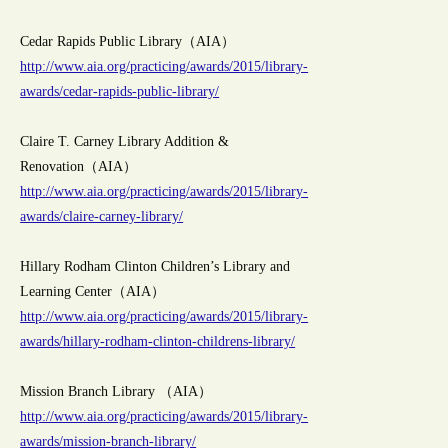
Cedar Rapids Public Library（AIA）
http://www.aia.org/practicing/awards/2015/library-
awards/cedar-rapids-public-library/
Claire T. Carney Library Addition &
Renovation（AIA）
http://www.aia.org/practicing/awards/2015/library-
awards/claire-carney-library/
Hillary Rodham Clinton Children’s Library and
Learning Center（AIA）
http://www.aia.org/practicing/awards/2015/library-
awards/hillary-rodham-clinton-childrens-library/
Mission Branch Library （AIA）
http://www.aia.org/practicing/awards/2015/library-
awards/mission-branch-library/