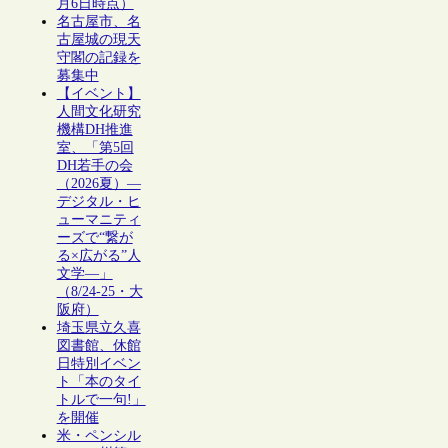
月6日時点）
名古屋市、名
古屋城の現天
守閣の記録を
募集中
【イベント】
人間文化研究
機構DH推進
室、「第5回
DH若手の会
（2026夏）―
デジタル・ヒ
ューマニティ
ーズで“繋が
る×広がる”人
文学―」
（8/24-25・大
阪府）
埼玉県立久喜
図書館、休館
日特別イベン
ト「本のタイ
トルで一句!」
を開催
米・ペンシル