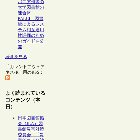
バニア州等の
大学図書館の
連合体
PALCI、図書
館によるシス
テム相互運用
性評価のため
のガイドを公
開
続きを見る
「カレントアウェア
ネス-R」用のRSS：
よく読まれている
コンテンツ（本
日）
日本図書館協
会（JLA）図
書館災害対策
委員会、「災