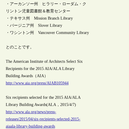
・アーカンソー州 ヒラリー・ローダム・ク
リントン児童図書館＆教育センター
・テキサス州 Mission Branch Library
・バージニア州 Slover Library
・ワシントン州 Vancouver Community Library
とのことです。
The American Institute of Architects Select Six
Recipients for the 2015 AIA/ALA Library
Building Awards（AIA）
http://www.aia.org/press/AIAB105944
Six recipients selected for the 2015 AIA/ALA
Library Building Awards(ALA，2015/4/7)
http://www.ala.org/news/press-
releases/2015/04/six-recipients-selected-2015-
aiaala-library-building-awards