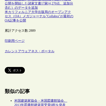
公開を開始した諸家文書17家(4,270点、追加分
含む）のデータを追加
米カリフォルニア大学出版局のオープンアク
セス（OA）メガジャーナル”Collabra”が最初の
OA記事を公開
累計アクセス数:
2889
印刷用ページ
カレントアウェアネス・ポータル
類似の記事
米国建築家協会・米国図書館協会、
2013年図書館建築賞受賞6館を発表