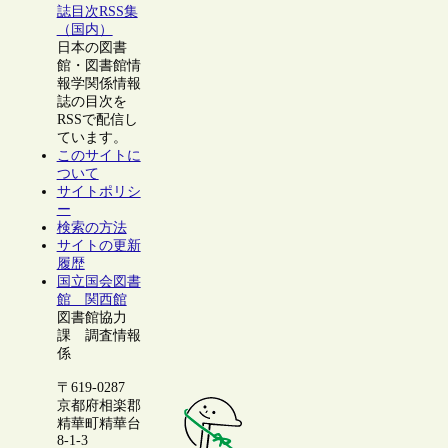
誌目次RSS集
（国内）
日本の図書
館・図書館情
報学関係情報
誌の目次を
RSSで配信し
ています。
このサイトに
ついて
サイトポリシ
ー
検索の方法
サイトの更新
履歴
国立国会図書
館 関西館
図書館協力
課 調査情報
係
〒619-0287
京都府相楽郡
精華町精華台
8-1-3