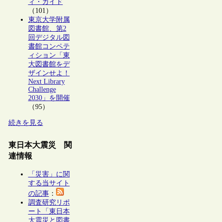
ィ・ガイド
（101）
東京大学附属
図書館、第2
回デジタル図
書館コンペテ
ィション「東
大図書館をデ
ザインせよ！
Next Library
Challenge
2030」を開催
（95）
続きを見る
東日本大震災 関
連情報
「災害」に関
する当サイト
の記事
：
調査研究リポ
ート「東日本
大震災と図書