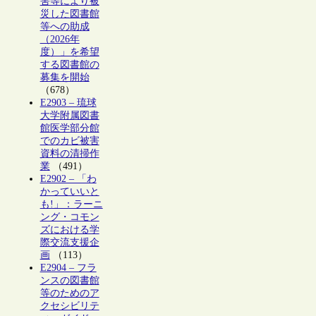
害等により被
災した図書館
等への助成
（2026年
度）」を希望
する図書館の
募集を開始
（678）
E2903 – 琉球
大学附属図書
館医学部分館
でのカビ被害
資料の清掃作
業
（491）
E2902 – 「わ
かっていいと
も!」：ラーニ
ング・コモン
ズにおける学
際交流支援企
画
（113）
E2904 – フラ
ンスの図書館
等のためのア
クセシビリテ