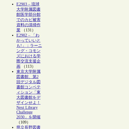
E2903 – 琉球
大学附属図書
館医学部分館
でのカビ被害
資料の清掃作
業
（131）
E2902 – 「わ
かっていいと
も!」：ラーニ
ング・コモン
ズにおける学
際交流支援企
画
（113）
東京大学附属
図書館、第2
回デジタル図
書館コンペテ
ィション「東
大図書館をデ
ザインせよ！
Next Library
Challenge
2030」を開催
（109）
県立長野図書