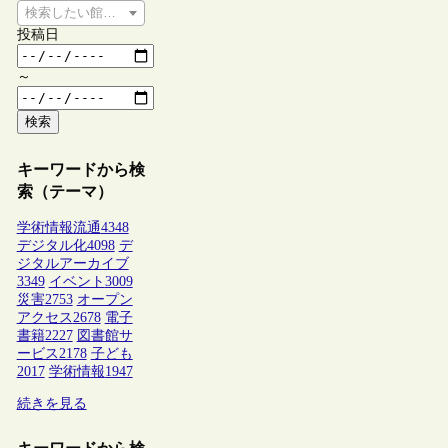
検索したい館種を選択してください
投稿日
～
検索
キーワードから検
索（テーマ）
学術情報流通
4348
デジタル化
4098
デ
ジタルアーカイブ
3349
イベント
3009
災害
2753
オープン
アクセス
2678
電子
書籍
2227
図書館サ
ービス
2178
子ども
2017
学術情報
1947
続きを見る