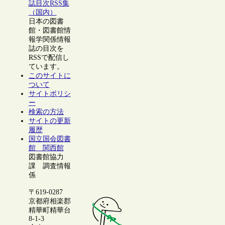
誌目次RSS集
（国内）
日本の図書
館・図書館情
報学関係情報
誌の目次を
RSSで配信し
ています。
このサイトに
ついて
サイトポリシ
ー
検索の方法
サイトの更新
履歴
国立国会図書
館 関西館
図書館協力
課 調査情報
係
〒619-0287
京都府相楽郡
精華町精華台
8-1-3