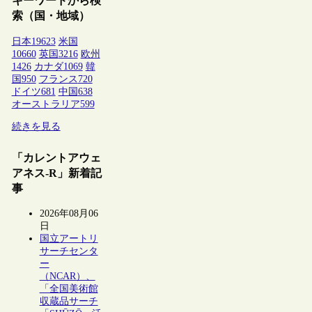
キーワードから検
索（国・地域）
日本
19623
米国
10660
英国
3216
欧州
1426
カナダ
1069
韓
国
950
フランス
720
ドイツ
681
中国
638
オーストラリア
599
続きを見る
「カレントアウェ
アネス-R」新着記
事
2026年08月06
日
国立アートリ
サーチセンタ
ー
（NCAR）、
「全国美術館
収蔵品サーチ