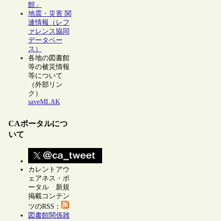
館」
地震・災害 関
連情報（レフ
ァレンス協同
データベー
ス）
各地の図書館
等の被災情報
等について
（外部リン
ク）
saveMLAK
CAポータルにつ
いて
カレントアウ
ェアネス・ポ
ータル 新規
掲載コンテン
ツのRSS：
図書館関係雑