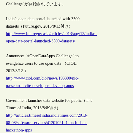
Challenge”が開始されています。
India’s open data portal launched with 3500
datasets（Future.gov, 2013/8/13付け）
http://www.futuregov.asia/articles/2013/aug/13/indias-
open-data-portal-launched-3500-datasets/
Announces “#OpenDataApps Challenge” to
evangelize users to use open data （CIOL,
2013/8/12 ）
http://www.ciol.com/ciol/news/193300/nic-
nasscom-invite-developers-develop-apps
Government launches data website for public（The
Times of India, 2013/8/8付け）
http://articles.timesofindia.indiatimes.com/2013-
08-08/software-services/41201021_1_such-data-
hackathon-apps