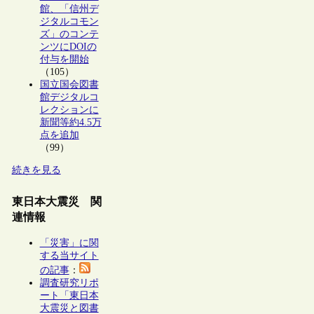
館、「信州デ
ジタルコモン
ズ」のコンテ
ンツにDOIの
付与を開始
（105）
国立国会図書
館デジタルコ
レクションに
新聞等約4.5万
点を追加
（99）
続きを見る
東日本大震災 関
連情報
「災害」に関
する当サイト
の記事
：
調査研究リポ
ート「東日本
大震災と図書