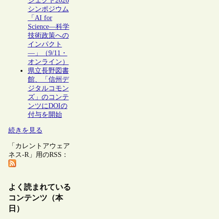
ジェクト2026
シンポジウム
「AI for
Science―科学
技術政策への
インパクト
―」（9/11・
オンライン）
県立長野図書
館、「信州デ
ジタルコモン
ズ」のコンテ
ンツにDOIの
付与を開始
続きを見る
「カレントアウェア
ネス-R」用のRSS：
よく読まれている
コンテンツ（本
日）