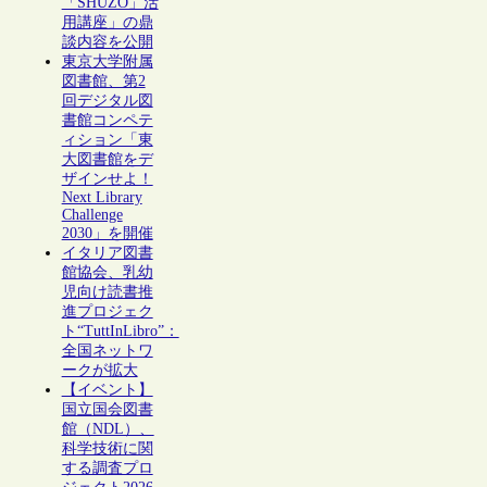
「SHŪZŌ」活
用講座」の鼎
談内容を公開
東京大学附属
図書館、第2
回デジタル図
書館コンペテ
ィション「東
大図書館をデ
ザインせよ！
Next Library
Challenge
2030」を開催
イタリア図書
館協会、乳幼
児向け読書推
進プロジェク
ト“TuttInLibro”：
全国ネットワ
ークが拡大
【イベント】
国立国会図書
館（NDL）、
科学技術に関
する調査プロ