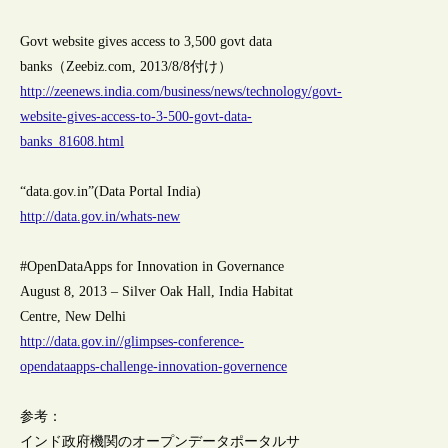
Govt website gives access to 3,500 govt data
banks（Zeebiz.com, 2013/8/8付け）
http://zeenews.india.com/business/news/technology/govt-
website-gives-access-to-3-500-govt-data-
banks_81608.html
“data.gov.in”(Data Portal India)
http://data.gov.in/whats-new
#OpenDataApps for Innovation in Governance
August 8, 2013 – Silver Oak Hall, India Habitat
Centre, New Delhi
http://data.gov.in//glimpses-conference-
opendataapps-challenge-innovation-governence
参考：
インド政府機関のオープンデータポータルサ