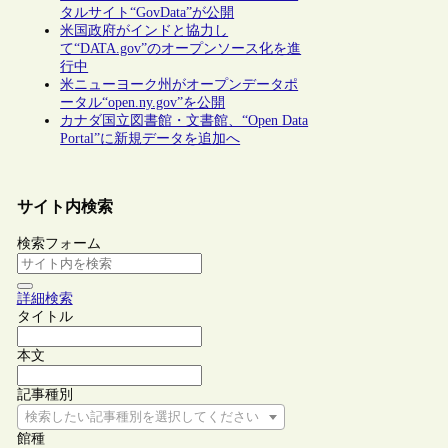
タルサイト“GovData”が公開
米国政府がインドと協力し
て“DATA.gov”のオープンソース化を進
行中
米ニューヨーク州がオープンデータポ
ータル“open.ny.gov”を公開
カナダ国立図書館・文書館、“Open Data
Portal”に新規データを追加へ
サイト内検索
検索フォーム
詳細検索
タイトル
本文
記事種別
検索したい記事種別を選択してください
館種