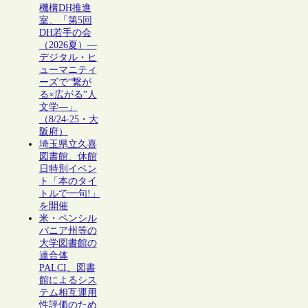
機構DH推進
室、「第5回
DH若手の会
（2026夏）―
デジタル・ヒ
ューマニティ
ーズで“繋が
る×広がる”人
文学―」
（8/24-25・大
阪府）
埼玉県立久喜
図書館、休館
日特別イベン
ト「本のタイ
トルで一句!」
を開催
米・ペンシル
バニア州等の
大学図書館の
連合体
PALCI、図書
館によるシス
テム相互運用
性評価のため