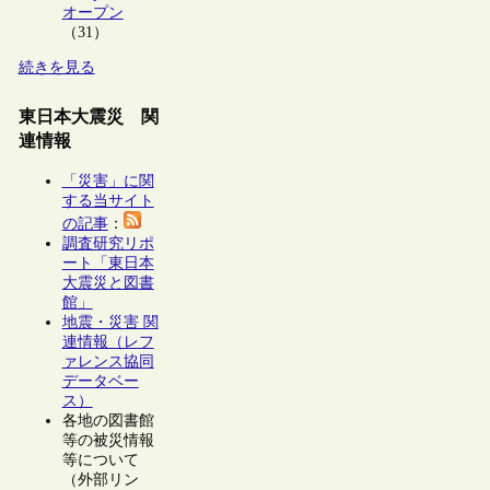
オープン
（31）
続きを見る
東日本大震災 関
連情報
「災害」に関
する当サイト
の記事
：
調査研究リポ
ート「東日本
大震災と図書
館」
地震・災害 関
連情報（レフ
ァレンス協同
データベー
ス）
各地の図書館
等の被災情報
等について
（外部リン