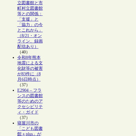
立図書館と市
町村立図書館
等との関係：
「支援」と
「協力」の今
とこれから」
（8/21・オン
ライン、録画
配信あり）
（40）
令和8年熊本
地震による文
化財等の被害
が83件に（8
月6日時点）
（37）
E2904 – フラ
ンスの図書館
等のためのア
クセシビリテ
ィ・ガイド
（37）
寝屋川市の
「こども図書
館＋plus」が