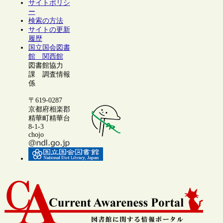
サイトポリシ
ー
検索の方法
サイトの更新
履歴
国立国会図書
館 関西館
図書館協力
課 調査情報
係
〒619-0287
京都府相楽郡
精華町精華台
8-1-3
chojo