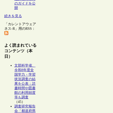
のガイドを公
開
続きを見る
「カレントアウェア
ネス-R」用のRSS：
よく読まれている
コンテンツ（本
日）
文部科学省、
令和8年度全
国学力・学習
状況調査の結
果を公表：読
書時間や図書
館の利用頻度
等も調査
（45）
調査研究報告
会「都道府県