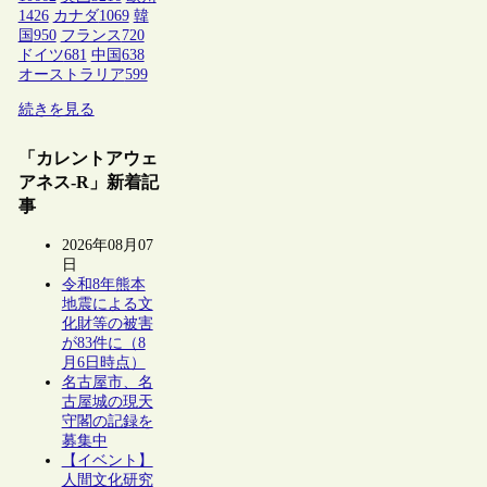
1426
カナダ
1069
韓
国
950
フランス
720
ドイツ
681
中国
638
オーストラリア
599
続きを見る
「カレントアウェ
アネス-R」新着記
事
2026年08月07
日
令和8年熊本
地震による文
化財等の被害
が83件に（8
月6日時点）
名古屋市、名
古屋城の現天
守閣の記録を
募集中
【イベント】
人間文化研究