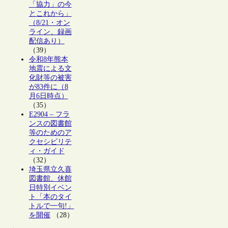
「協力」の今
とこれから」
（8/21・オン
ライン、録画
配信あり）
（39）
令和8年熊本
地震による文
化財等の被害
が83件に（8
月6日時点）
（35）
E2904 – フラ
ンスの図書館
等のためのア
クセシビリテ
ィ・ガイド
（32）
埼玉県立久喜
図書館、休館
日特別イベン
ト「本のタイ
トルで一句!」
を開催
（28）