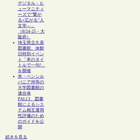
デジタル・ヒ
ューマニティ
ーズで“繋が
る×広がる”人
文学―」
（8/24-25・大
阪府）
埼玉県立久喜
図書館、休館
日特別イベン
ト「本のタイ
トルで一句!」
を開催
米・ペンシル
バニア州等の
大学図書館の
連合体
PALCI、図書
館によるシス
テム相互運用
性評価のため
のガイドを公
開
続きを見る