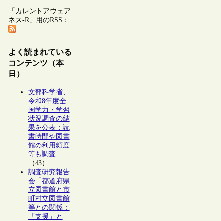
「カレントアウェア
ネス-R」用のRSS：
よく読まれている
コンテンツ（本
日）
文部科学省、
令和8年度全
国学力・学習
状況調査の結
果を公表：読
書時間や図書
館の利用頻度
等も調査
（43）
調査研究報告
会「都道府県
立図書館と市
町村立図書館
等との関係：
「支援」と