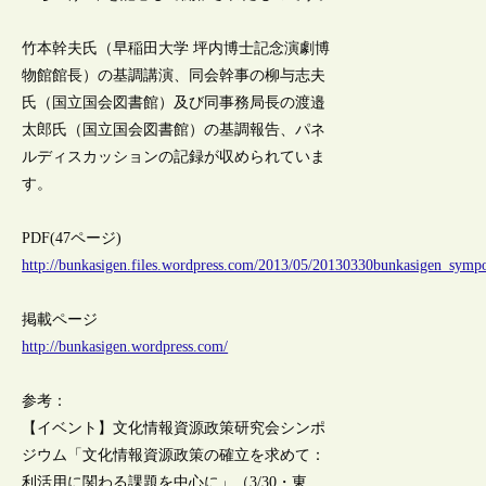
竹本幹夫氏（早稲田大学 坪内博士記念演劇博
物館館長）の基調講演、同会幹事の柳与志夫
氏（国立国会図書館）及び同事務局長の渡邉
太郎氏（国立国会図書館）の基調報告、パネ
ルディスカッションの記録が収められていま
す。
PDF(47ページ)
http://bunkasigen.files.wordpress.com/2013/05/20130330bunkasigen_symp
掲載ページ
http://bunkasigen.wordpress.com/
参考：
【イベント】文化情報資源政策研究会シンポ
ジウム「文化情報資源政策の確立を求めて：
利活用に関わる課題を中心に」（3/30・東