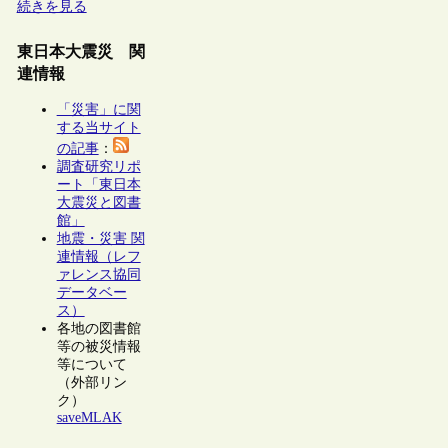
続きを見る
東日本大震災 関
連情報
「災害」に関
する当サイト
の記事
：
調査研究リポ
ート「東日本
大震災と図書
館」
地震・災害 関
連情報（レフ
ァレンス協同
データベー
ス）
各地の図書館
等の被災情報
等について
（外部リン
ク）
saveMLAK