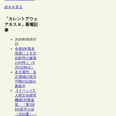
続きを見る
「カレントアウェ
アネス-R」新着記
事
2026年08月07
日
令和8年熊本
地震による文
化財等の被害
が83件に（8
月6日時点）
名古屋市、名
古屋城の現天
守閣の記録を
募集中
【イベント】
人間文化研究
機構DH推進
室、「第5回
DH若手の会
（2026夏）―