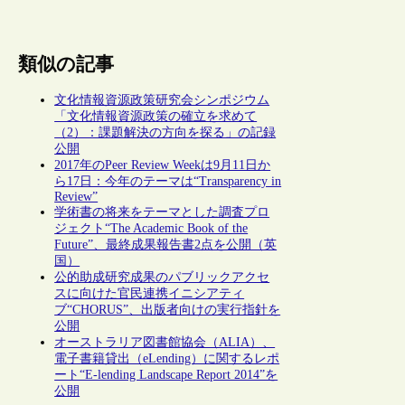
類似の記事
文化情報資源政策研究会シンポジウム
「文化情報資源政策の確立を求めて
（2）：課題解決の方向を探る」の記録
公開
2017年のPeer Review Weekは9月11日か
ら17日：今年のテーマは“Transparency in
Review”
学術書の将来をテーマとした調査プロ
ジェクト“The Academic Book of the
Future”、最終成果報告書2点を公開（英
国）
公的助成研究成果のパブリックアクセ
スに向けた官民連携イニシアティ
ブ“CHORUS”、出版者向けの実行指針を
公開
オーストラリア図書館協会（ALIA）、
電子書籍貸出（eLending）に関するレポ
ート“E-lending Landscape Report 2014”を
公開