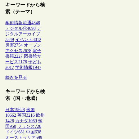
キーワードから検
索（テーマ）
学術情報流通
4348
デジタル化
4098
デ
ジタルアーカイブ
3349
イベント
3012
災害
2754
オープン
アクセス
2678
電子
書籍
2227
図書館サ
ービス
2178
子ども
2017
学術情報
1947
続きを見る
キーワードから検
索（国・地域）
日本
19628
米国
10662
英国
3216
欧州
1426
カナダ
1069
韓
国
950
フランス
720
ドイツ
681
中国
638
オーストラリア
599