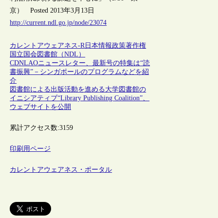
京） Posted 2013年3月13日
http://current.ndl.go.jp/node/23074
カレントアウェアネス-R
日本
情報政策
著作権
国立国会図書館（NDL）
CDNLAOニュースレター、最新号の特集は“読
書振興”－シンガポールのプログラムなどを紹
介
図書館による出版活動を進める大学図書館の
イニシアティブ“Library Publishing Coalition”、
ウェブサイトを公開
累計アクセス数:
3159
印刷用ページ
カレントアウェアネス・ポータル