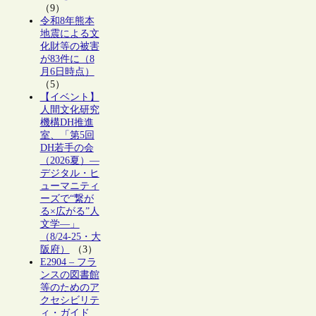
（9）
令和8年熊本
地震による文
化財等の被害
が83件に（8
月6日時点）
（5）
【イベント】
人間文化研究
機構DH推進
室、「第5回
DH若手の会
（2026夏）―
デジタル・ヒ
ューマニティ
ーズで“繋が
る×広がる”人
文学―」
（8/24-25・大
阪府）
（3）
E2904 – フラ
ンスの図書館
等のためのア
クセシビリテ
ィ・ガイド