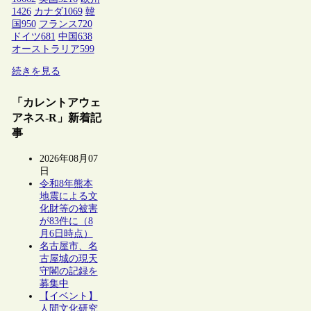
1426
カナダ
1069
韓
国
950
フランス
720
ドイツ
681
中国
638
オーストラリア
599
続きを見る
「カレントアウェ
アネス-R」新着記
事
2026年08月07
日
令和8年熊本
地震による文
化財等の被害
が83件に（8
月6日時点）
名古屋市、名
古屋城の現天
守閣の記録を
募集中
【イベント】
人間文化研究