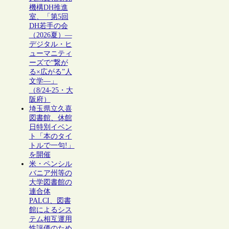
機構DH推進
室、「第5回
DH若手の会
（2026夏）―
デジタル・ヒ
ューマニティ
ーズで“繋が
る×広がる”人
文学―」
（8/24-25・大
阪府）
埼玉県立久喜
図書館、休館
日特別イベン
ト「本のタイ
トルで一句!」
を開催
米・ペンシル
バニア州等の
大学図書館の
連合体
PALCI、図書
館によるシス
テム相互運用
性評価のため