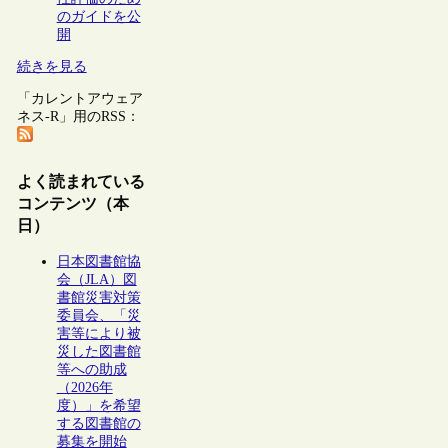
のガイドを公
開
続きを見る
「カレントアウェア
ネス-R」用のRSS：
よく読まれている
コンテンツ（本
日）
日本図書館協
会（JLA）図
書館災害対策
委員会、「災
害等により被
災した図書館
等への助成
（2026年
度）」を希望
する図書館の
募集を開始