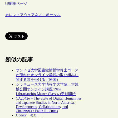
印刷用ページ
カレントアウェアネス・ポータル
類似の記事
サンノゼ大学図書館情報学修士コース
が優れたオンライン学習の取り組みに
関する賞を受ける（米国）
シラキュース大学情報学大学院、大規
模公開オンライン講座“New
Librarianship Master Class”の受付開始
CA2042e – The State of Digital Humanities
and Japanese Studies in North America:
Developments, Collaborations, and
Challenges / Paula R. Curtis
Update 4(3)