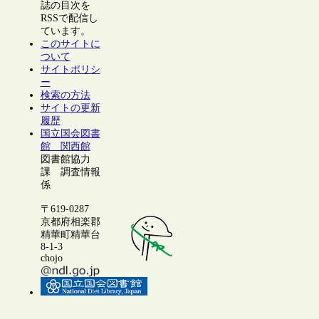
誌の目次を
RSSで配信し
ています。
このサイトに
ついて
サイトポリシ
ー
検索の方法
サイトの更新
履歴
国立国会図書
館 関西館
図書館協力
課 調査情報
係
〒619-0287
京都府相楽郡
精華町精華台
8-1-3
chojo