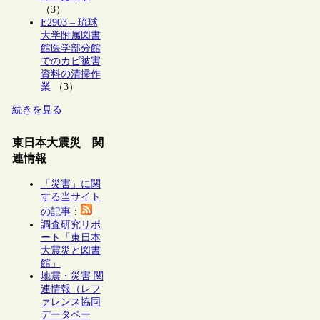
（3）
E2903 – 琉球
大学附属図書
館医学部分館
でのカビ被害
資料の清掃作
業
（3）
続きを見る
東日本大震災 関
連情報
「災害」に関
する当サイト
の記事
：
調査研究リポ
ート「東日本
大震災と図書
館」
地震・災害 関
連情報（レフ
ァレンス協同
データベー