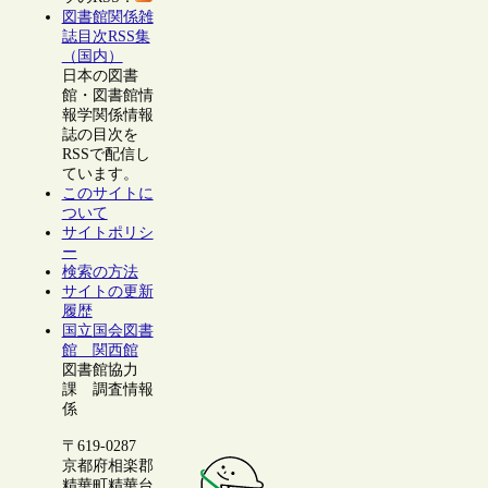
図書館関係雑
誌目次RSS集
（国内）
日本の図書
館・図書館情
報学関係情報
誌の目次を
RSSで配信し
ています。
このサイトに
ついて
サイトポリシ
ー
検索の方法
サイトの更新
履歴
国立国会図書
館 関西館
図書館協力
課 調査情報
係
〒619-0287
京都府相楽郡
精華町精華台