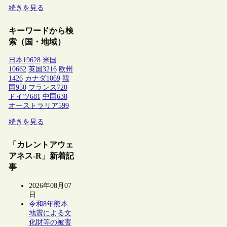
続きを見る
キーワードから検
索（国・地域）
日本
19628
米国
10662
英国
3216
欧州
1426
カナダ
1069
韓
国
950
フランス
720
ドイツ
681
中国
638
オーストラリア
599
続きを見る
「カレントアウェ
アネス-R」新着記
事
2026年08月07
日
令和8年熊本
地震による文
化財等の被害