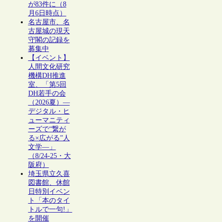
が83件に（8
月6日時点）
名古屋市、名
古屋城の現天
守閣の記録を
募集中
【イベント】
人間文化研究
機構DH推進
室、「第5回
DH若手の会
（2026夏）―
デジタル・ヒ
ューマニティ
ーズで“繋が
る×広がる”人
文学―」
（8/24-25・大
阪府）
埼玉県立久喜
図書館、休館
日特別イベン
ト「本のタイ
トルで一句!」
を開催