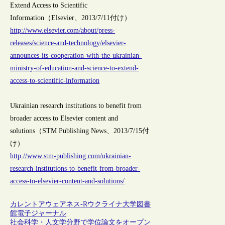
Extend Access to Scientific
Information（Elsevier、2013/7/11付け）
http://www.elsevier.com/about/press-
releases/science-and-technology/elsevier-
announces-its-cooperation-with-the-ukrainian-
ministry-of-education-and-science-to-extend-
access-to-scientific-information
Ukrainian research institutions to benefit from
broader access to Elsevier content and
solutions（STM Publishing News、2013/7/15付
け）
http://www.stm-publishing.com/ukrainian-
research-institutions-to-benefit-from-broader-
access-to-elsevier-content-and-solutions/
カレントアウェアネス-R
ウクライナ
大学図書
館
電子ジャーナル
社会科学・人文学分野で学位論文をオープン