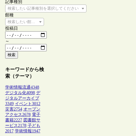
記事種別
検索したい記事種別を選択してください
館種
検索したい館種を選択してください
投稿日
～
検索
キーワードから検
索（テーマ）
学術情報流通
4348
デジタル化
4098
デ
ジタルアーカイブ
3349
イベント
3012
災害
2754
オープン
アクセス
2678
電子
書籍
2227
図書館サ
ービス
2178
子ども
2017
学術情報
1947