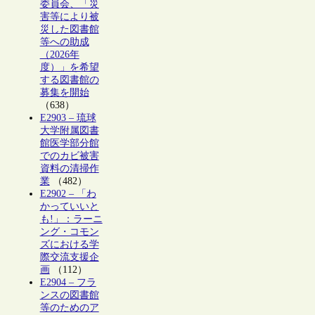
委員会、「災
害等により被
災した図書館
等への助成
（2026年
度）」を希望
する図書館の
募集を開始
（638）
E2903 – 琉球
大学附属図書
館医学部分館
でのカビ被害
資料の清掃作
業
（482）
E2902 – 「わ
かっていいと
も!」：ラーニ
ング・コモン
ズにおける学
際交流支援企
画
（112）
E2904 – フラ
ンスの図書館
等のためのア