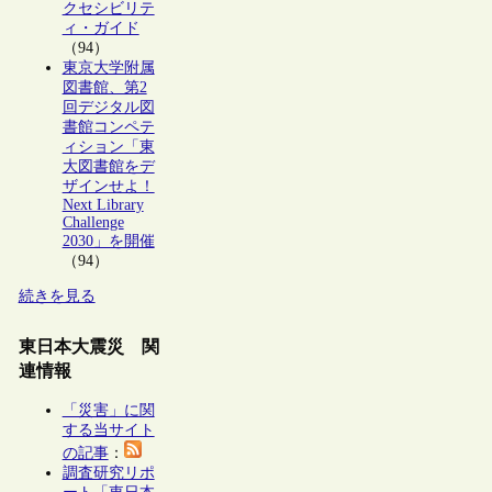
クセシビリテ
ィ・ガイド
（94）
東京大学附属
図書館、第2
回デジタル図
書館コンペテ
ィション「東
大図書館をデ
ザインせよ！
Next Library
Challenge
2030」を開催
（94）
続きを見る
東日本大震災 関
連情報
「災害」に関
する当サイト
の記事
：
調査研究リポ