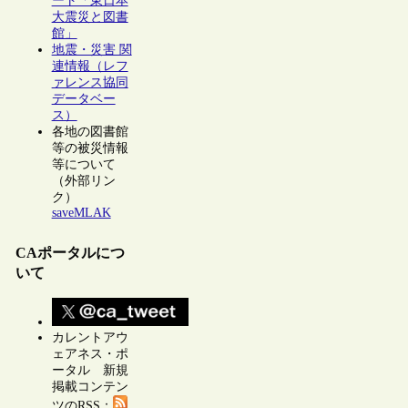
ート「東日本
大震災と図書
館」
地震・災害 関
連情報（レフ
ァレンス協同
データベー
ス）
各地の図書館
等の被災情報
等について
（外部リン
ク）
saveMLAK
CAポータルにつ
いて
カレントアウ
ェアネス・ポ
ータル 新規
掲載コンテン
ツのRSS：