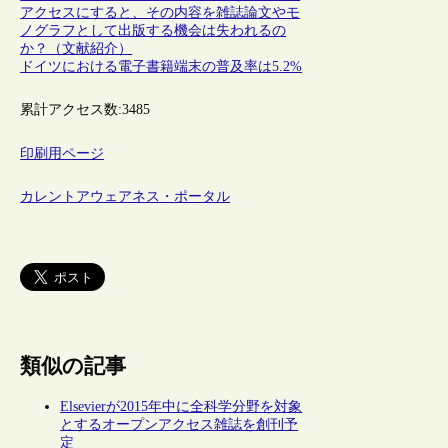
アクセスにすると、その内容を雑誌論文やモ
ノグラフとして出版する機会は失われるの
か？（文献紹介）
ドイツにおける電子書籍端末の普及率は5.2%
累計アクセス数:
3485
印刷用ページ
カレントアウェアネス・ポータル
類似の記事
Elsevierが2015年中に全科学分野を対象
とするオープンアクセス雑誌を創刊予
定