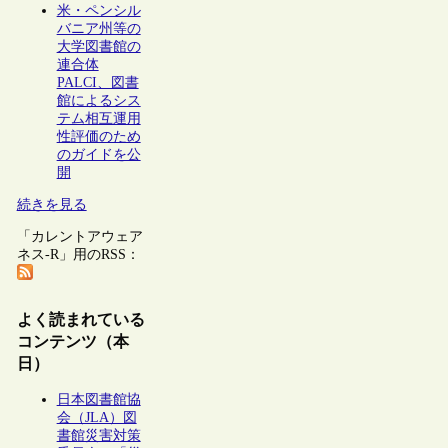
米・ペンシル
バニア州等の
大学図書館の
連合体
PALCI、図書
館によるシス
テム相互運用
性評価のため
のガイドを公
開
続きを見る
「カレントアウェア
ネス-R」用のRSS：
よく読まれている
コンテンツ（本
日）
日本図書館協
会（JLA）図
書館災害対策