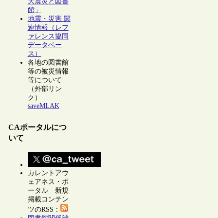
大震災と図書
館」
地震・災害 関
連情報（レフ
ァレンス協同
データベー
ス）
各地の図書館
等の被災情報
等について
（外部リン
ク）
saveMLAK
CAポータルにつ
いて
カレントアウ
ェアネス・ポ
ータル 新規
掲載コンテン
ツのRSS：