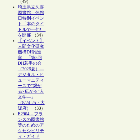
（49）
埼玉県立久喜
図書館、休館
日特別イベン
ト「本のタイ
トルで一句!」
を開催
（34）
【イベント】
人間文化研究
機構DH推進
室、「第5回
DH若手の会
（2026夏）―
デジタル・ヒ
ューマニティ
ーズで“繋が
る×広がる”人
文学―」
（8/24-25・大
阪府）
（33）
E2904 – フラ
ンスの図書館
等のためのア
クセシビリテ
ィ・ガイド