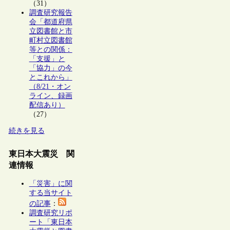
（31）
調査研究報告
会「都道府県
立図書館と市
町村立図書館
等との関係：
「支援」と
「協力」の今
とこれから」
（8/21・オン
ライン、録画
配信あり）
（27）
続きを見る
東日本大震災 関
連情報
「災害」に関
する当サイト
の記事
：
調査研究リポ
ート「東日本