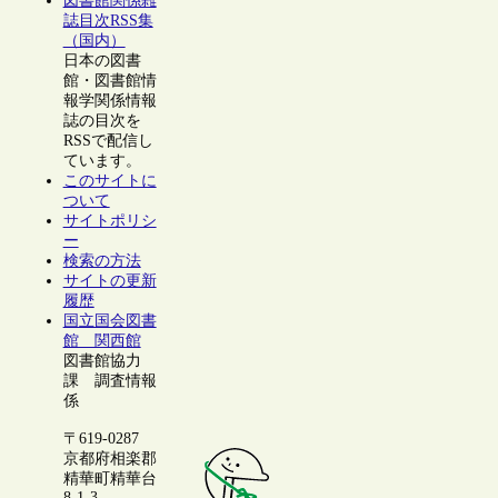
図書館関係雑
誌目次RSS集
（国内）
日本の図書
館・図書館情
報学関係情報
誌の目次を
RSSで配信し
ています。
このサイトに
ついて
サイトポリシ
ー
検索の方法
サイトの更新
履歴
国立国会図書
館 関西館
図書館協力
課 調査情報
係
〒619-0287
京都府相楽郡
精華町精華台
8-1-3