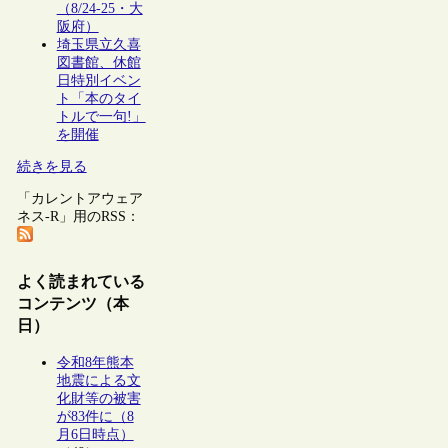
（8/24-25・大
阪府）
埼玉県立久喜
図書館、休館
日特別イベン
ト「本のタイ
トルで一句!」
を開催
続きを見る
「カレントアウェア
ネス-R」用のRSS：
よく読まれている
コンテンツ（本
日）
令和8年熊本
地震による文
化財等の被害
が83件に（8
月6日時点）