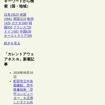
キーワードから検
索（国・地域）
日本
19629
米国
10662
英国
3216
欧州
1426
カナダ
1069
韓
国
950
フランス
720
ドイツ
681
中国
638
オーストラリア
599
続きを見る
「カレントアウェ
アネス-R」新着記
事
2026年08月10
日
町田市立中央
図書館、空中
映像技術「空
中コンピュー
ター」を活用
した子ども向