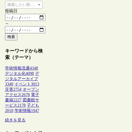
検索したい館種を選択してください
投稿日
～
検索
キーワードから検
索（テーマ）
学術情報流通
4348
デジタル化
4098
デ
ジタルアーカイブ
3349
イベント
3013
災害
2754
オープン
アクセス
2678
電子
書籍
2227
図書館サ
ービス
2178
子ども
2018
学術情報
1947
続きを見る