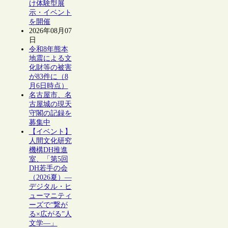
け体験型展
示・イベント
を開催
2026年08月07
日
令和8年熊本
地震による文
化財等の被害
が83件に（8
月6日時点）
名古屋市、名
古屋城の現天
守閣の記録を
募集中
【イベント】
人間文化研究
機構DH推進
室、「第5回
DH若手の会
（2026夏）―
デジタル・ヒ
ューマニティ
ーズで“繋が
る×広がる”人
文学―」