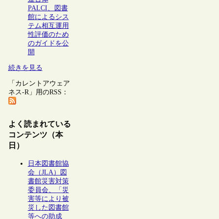
PALCI、図書
館によるシス
テム相互運用
性評価のため
のガイドを公
開
続きを見る
「カレントアウェア
ネス-R」用のRSS：
よく読まれている
コンテンツ（本
日）
日本図書館協
会（JLA）図
書館災害対策
委員会、「災
害等により被
災した図書館
等への助成