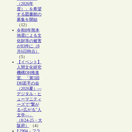
（2026年
度）」を希望
する図書館の
募集を開始
（12）
令和8年熊本
地震による文
化財等の被害
が83件に（8
月6日時点）
（5）
【イベント】
人間文化研究
機構DH推進
室、「第5回
DH若手の会
（2026夏）―
デジタル・ヒ
ューマニティ
ーズで“繋が
る×広がる”人
文学―」
（8/24-25・大
阪府）
（4）
E2904 – フラ