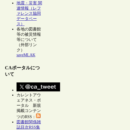
地震・災害 関
連情報（レフ
ァレンス協同
データベー
ス）
各地の図書館
等の被災情報
等について
（外部リン
ク）
saveMLAK
CAポータルにつ
いて
カレントアウ
ェアネス・ポ
ータル 新規
掲載コンテン
ツのRSS：
図書館関係雑
誌目次RSS集