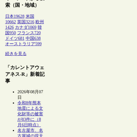
索（国・地域）
日本
19628
米国
10662
英国
3216
欧州
1426
カナダ
1069
韓
国
950
フランス
720
ドイツ
681
中国
638
オーストラリア
599
続きを見る
「カレントアウェ
アネス-R」新着記
事
2026年08月07
日
令和8年熊本
地震による文
化財等の被害
が83件に（8
月6日時点）
名古屋市、名
古屋城の現天