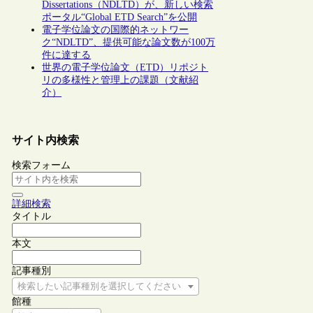
Dissertations（NDLTD）が、新しい検索
ポータル“Global ETD Search”を公開
電子学位論文の国際的ネットワー
ク“NDLTD”、提供可能な論文数が100万
件に達する
世界の電子学位論文（ETD）リポジト
リの多様性と管理上の課題（文献紹
介）
サイト内検索
検索フォーム
詳細検索
タイトル
本文
記事種別
検索したい記事種別を選択してください
館種