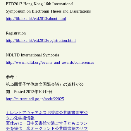
ETD2013 Hong Kong 16th International
Symposium on Electronin Theses and Dissertations
http://lib.hku.hk/etd2013/about.html
Registration
http://lib.hku.hk/etd2013/registration.html
NDLTD International Symposia
http://www.ndltd.org/events_and_awards/conferences
参考：
第15回電子学位論文国際会議）の資料が公
開 Posted 2012年10月9日
http://current.ndl.go.jp/node/22025
カレントアウェアネス-R
香港
公共図書館
デジ
タル化
学術情報
夏休みに一日中図書館で過ごす子どもにラン
チを提供 米オークランド公共図書館のサマ