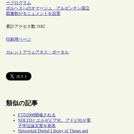
ープログラム
ボルヘスへのオマージュ アルゼンチン国立
図書館がモニュメントを設置
累計アクセス数:
3182
印刷用ページ
カレントアウェアネス・ポータル
類似の記事
ETD2008開催される
NDLTDとエルゼビア社、アドビ社が電
子学位論文賞を発表
Networked Digital Library of Theses and