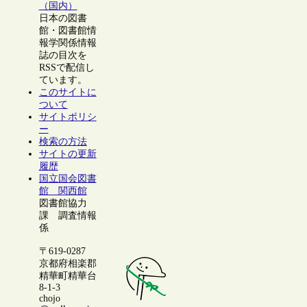
（国内）
日本の図書
館・図書館情
報学関係情報
誌の目次を
RSSで配信し
ています。
このサイトに
ついて
サイトポリシ
ー
検索の方法
サイトの更新
履歴
国立国会図書
館 関西館
図書館協力
課 調査情報
係
〒619-0287
京都府相楽郡
精華町精華台
8-1-3
chojo