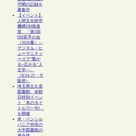
守閣の記録を
募集中
【イベント】
人間文化研究
機構DH推進
室、「第5回
DH若手の会
（2026夏）―
デジタル・ヒ
ューマニティ
ーズで“繋が
る×広がる”人
文学―」
（8/24-25・大
阪府）
埼玉県立久喜
図書館、休館
日特別イベン
ト「本のタイ
トルで一句!」
を開催
米・ペンシル
バニア州等の
大学図書館の
連合体