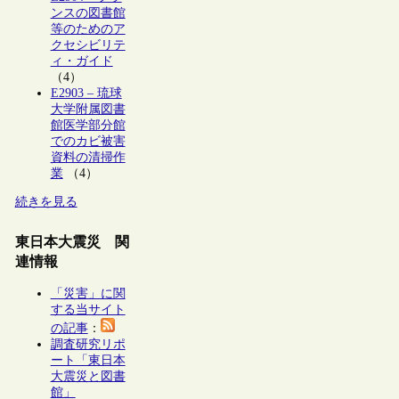
ンスの図書館
等のためのア
クセシビリテ
ィ・ガイド
（4）
E2903 – 琉球
大学附属図書
館医学部分館
でのカビ被害
資料の清掃作
業
（4）
続きを見る
東日本大震災 関
連情報
「災害」に関
する当サイト
の記事
：
調査研究リポ
ート「東日本
大震災と図書
館」