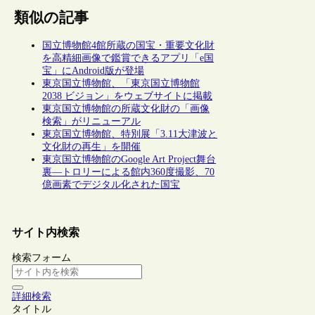
類似の記事
国立博物館4館所蔵の国宝・重要文化財
を高精細画像で鑑賞できるアプリ「e国
宝」にAndroid版が登場
東京国立博物館、「東京国立博物館
2038 ビジョン」をウェブサイトに掲載
東京国立博物館の所蔵文化財の「画像
検索」がリニューアル
東京国立博物館、特別展「3.11大津波と
文化財の再生」を開催
東京国立博物館のGoogle Art Project舞台
裏―トロリーによる館内360度撮影、70
億画素でデジタル化された国宝
サイト内検索
検索フォーム
詳細検索
タイトル