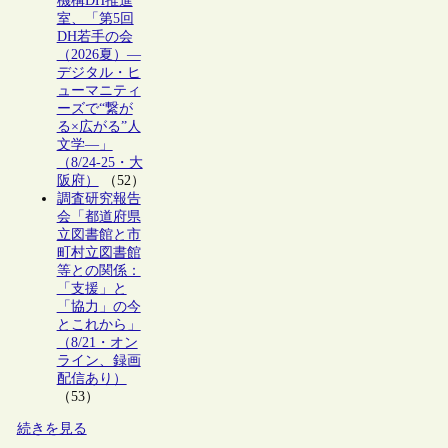
機構DH推進
室、「第5回
DH若手の会
（2026夏）―
デジタル・ヒ
ューマニティ
ーズで“繋が
る×広がる”人
文学―」
（8/24-25・大
阪府）
（52）
調査研究報告
会「都道府県
立図書館と市
町村立図書館
等との関係：
「支援」と
「協力」の今
とこれから」
（8/21・オン
ライン、録画
配信あり）
（53）
続きを見る