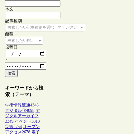
本文
記事種別
検索したい記事種別を選択してください
館種
検索したい館種を選択してください
投稿日
～
検索
キーワードから検
索（テーマ）
学術情報流通
4348
デジタル化
4098
デ
ジタルアーカイブ
3349
イベント
3013
災害
2754
オープン
アクセス
2678
電子