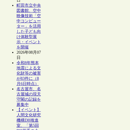
日
町田市立中央
図書館、空中
映像技術「空
中コンピュー
ター」を活用
した子ども向
け体験型展
示・イベント
を開催
2026年08月07
日
令和8年熊本
地震による文
化財等の被害
が83件に（8
月6日時点）
名古屋市、名
古屋城の現天
守閣の記録を
募集中
【イベント】
人間文化研究
機構DH推進
室、「第5回