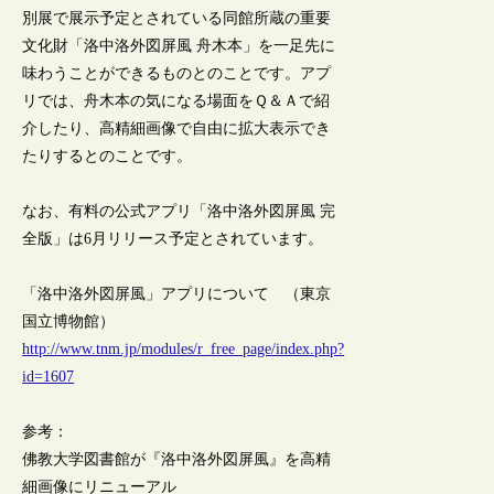
別展で展示予定とされている同館所蔵の重要
文化財「洛中洛外図屏風 舟木本」を一足先に
味わうことができるものとのことです。アプ
リでは、舟木本の気になる場面をＱ＆Ａで紹
介したり、高精細画像で自由に拡大表示でき
たりするとのことです。
なお、有料の公式アプリ「洛中洛外図屏風 完
全版」は6月リリース予定とされています。
「洛中洛外図屏風」アプリについて （東京
国立博物館）
http://www.tnm.jp/modules/r_free_page/index.php?
id=1607
参考：
佛教大学図書館が『洛中洛外図屏風』を高精
細画像にリニューアル