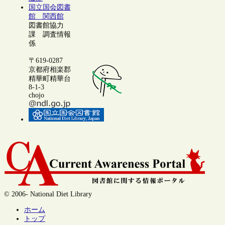
国立国会図書
館 関西館
図書館協力
課 調査情報
係
〒619-0287
京都府相楽郡
精華町精華台
8-1-3
chojo
© 2006- National Diet Library
ホーム
トップ