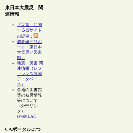
東日本大震災 関
連情報
「災害」に関
する当サイト
の記事
：
調査研究リポ
ート「東日本
大震災と図書
館」
地震・災害 関
連情報（レフ
ァレンス協同
データベー
ス）
各地の図書館
等の被災情報
等について
（外部リン
ク）
saveMLAK
CAポータルにつ