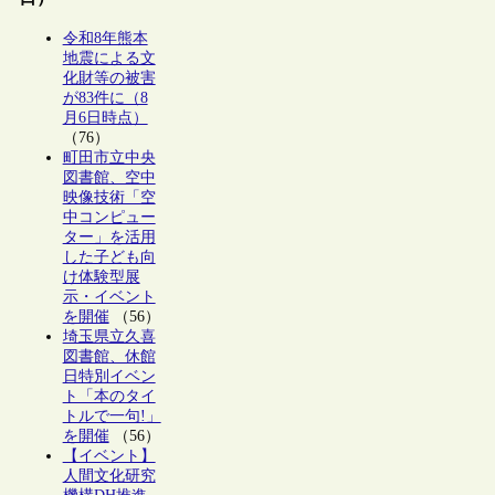
令和8年熊本
地震による文
化財等の被害
が83件に（8
月6日時点）
（76）
町田市立中央
図書館、空中
映像技術「空
中コンピュー
ター」を活用
した子ども向
け体験型展
示・イベント
を開催
（56）
埼玉県立久喜
図書館、休館
日特別イベン
ト「本のタイ
トルで一句!」
を開催
（56）
【イベント】
人間文化研究