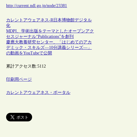
http://current.ndl.go.jp/node/23381
カレントアウェアネス-R
日本
博物館
デジタル
化
MDPI、学術出版をテーマとしたオープンアク
セスジャーナル“Publications”を創刊
慶應大教養研究センター、「はじめてのアカ
デミック・スキルズ―10分講義シリーズ―」
の動画をYouTubeで公開
累計アクセス数:
5112
印刷用ページ
カレントアウェアネス・ポータル