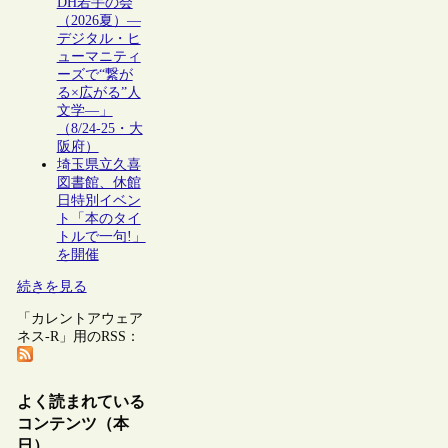
DH若手の会
（2026夏）―
デジタル・ヒ
ューマニティ
ーズで“繋が
る×広がる”人
文学―」
（8/24-25・大
阪府）
埼玉県立久喜
図書館、休館
日特別イベン
ト「本のタイ
トルで一句!」
を開催
続きを見る
「カレントアウェア
ネス-R」用のRSS：
よく読まれている
コンテンツ（本
日）