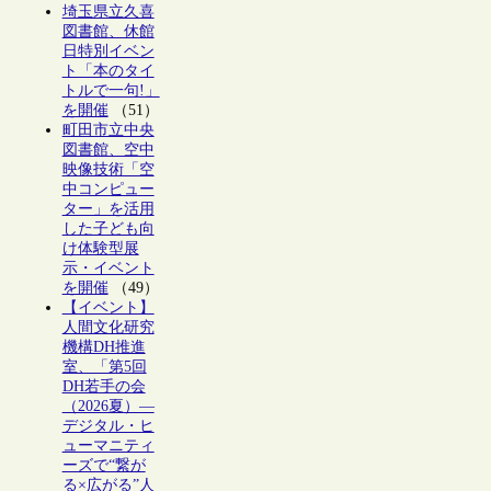
埼玉県立久喜
図書館、休館
日特別イベン
ト「本のタイ
トルで一句!」
を開催
（51）
町田市立中央
図書館、空中
映像技術「空
中コンピュー
ター」を活用
した子ども向
け体験型展
示・イベント
を開催
（49）
【イベント】
人間文化研究
機構DH推進
室、「第5回
DH若手の会
（2026夏）―
デジタル・ヒ
ューマニティ
ーズで“繋が
る×広がる”人