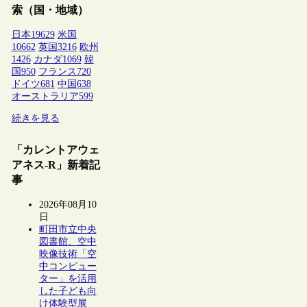
索（国・地域）
日本
19629
米国
10662
英国
3216
欧州
1426
カナダ
1069
韓
国
950
フランス
720
ドイツ
681
中国
638
オーストラリア
599
続きを見る
「カレントアウェ
アネス-R」新着記
事
2026年08月10
日
町田市立中央
図書館、空中
映像技術「空
中コンピュー
ター」を活用
した子ども向
け体験型展