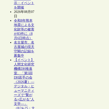
示・イベント
を開催
2026年08月07
日
令和8年熊本
地震による文
化財等の被害
が83件に（8
月6日時点）
名古屋市、名
古屋城の現天
守閣の記録を
募集中
【イベント】
人間文化研究
機構DH推進
室、「第5回
DH若手の会
（2026夏）―
デジタル・ヒ
ューマニティ
ーズで“繋が
る×広がる”人
文学―」
（8/24-25・大