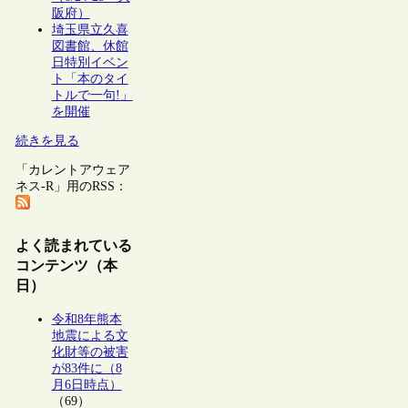
阪府）
埼玉県立久喜
図書館、休館
日特別イベン
ト「本のタイ
トルで一句!」
を開催
続きを見る
「カレントアウェア
ネス-R」用のRSS：
よく読まれている
コンテンツ（本
日）
令和8年熊本
地震による文
化財等の被害
が83件に（8
月6日時点）
（69）