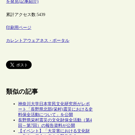
を発見(記事紹介)
累計アクセス数:
5439
印刷用ページ
カレントアウェアネス・ポータル
類似の記事
神奈川大学日本常民文化研究所がレポ
ート「長野県北部(栄村)震災における史
料保全活動について」を公開
長野県栄村震災の文化財保全活動（第4
回～第7回）の報告資料が公開
【イベント】「大災害における文化財