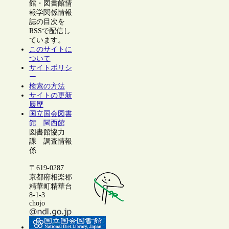
館・図書館情
報学関係情報
誌の目次を
RSSで配信し
ています。
このサイトに
ついて
サイトポリシ
ー
検索の方法
サイトの更新
履歴
国立国会図書
館 関西館
図書館協力
課 調査情報
係
〒619-0287
京都府相楽郡
精華町精華台
8-1-3
chojo