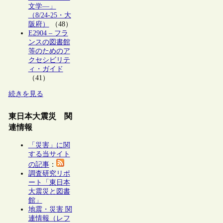
文学―」
（8/24-25・大
阪府）
（48）
E2904 – フラ
ンスの図書館
等のためのア
クセシビリテ
ィ・ガイド
（41）
続きを見る
東日本大震災 関
連情報
「災害」に関
する当サイト
の記事
：
調査研究リポ
ート「東日本
大震災と図書
館」
地震・災害 関
連情報（レフ