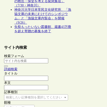
の救出・保全を考える緊急集会」
（7/30・神奈川）
神奈川大学日本常民文化研究所、「漁
協文庫の未来にむけてのシンポジウ
ム」と「漁協文庫内覧会」を開催
（9/26）
矢祭もったいない図書館、蔵書43万冊
を超え寄贈の募集を終了
サイト内検索
検索フォーム
詳細検索
タイトル
本文
記事種別
検索したい記事種別を選択してください
館種