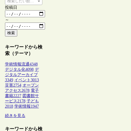
検索したい館種を選択してください
投稿日
～
検索
キーワードから検
索（テーマ）
学術情報流通
4348
デジタル化
4098
デ
ジタルアーカイブ
3349
イベント
3013
災害
2754
オープン
アクセス
2678
電子
書籍
2227
図書館サ
ービス
2178
子ども
2018
学術情報
1947
続きを見る
キーワードから検