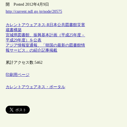
開 Posted 2012年4月9日
http://current.ndl.go.jp/node/20575
カレントアウェアネス-R
日本
公共図書館
災害
蔵書構築
宮城県図書館、振興基本計画（平成25年度－
平成29年度）を公表
アジア情報室通報、「韓国の最新の図書館情
報サービス」の紹介記事掲載
累計アクセス数:
5462
印刷用ページ
カレントアウェアネス・ポータル