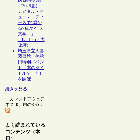
DH若手の会
（2026夏）―
デジタル・ヒ
ューマニティ
ーズで“繋が
る×広がる”人
文学―」
（8/24-25・大
阪府）
埼玉県立久喜
図書館、休館
日特別イベン
ト「本のタイ
トルで一句!」
を開催
続きを見る
「カレントアウェア
ネス-R」用のRSS：
よく読まれている
コンテンツ（本
日）