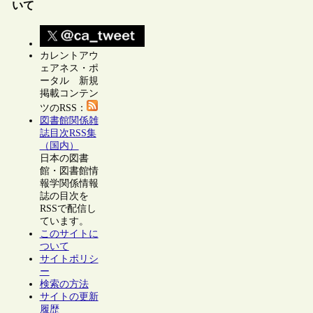
いて
カレントアウ
ェアネス・ポ
ータル 新規
掲載コンテン
ツのRSS：
図書館関係雑
誌目次RSS集
（国内）
日本の図書
館・図書館情
報学関係情報
誌の目次を
RSSで配信し
ています。
このサイトに
ついて
サイトポリシ
ー
検索の方法
サイトの更新
履歴