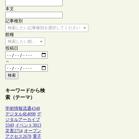
本文
記事種別
検索したい記事種別を選択してください
館種
検索したい館種を選択してください
投稿日
～
検索
キーワードから検
索（テーマ）
学術情報流通
4348
デジタル化
4098
デ
ジタルアーカイブ
3349
イベント
3013
災害
2754
オープン
アクセス
2678
電子