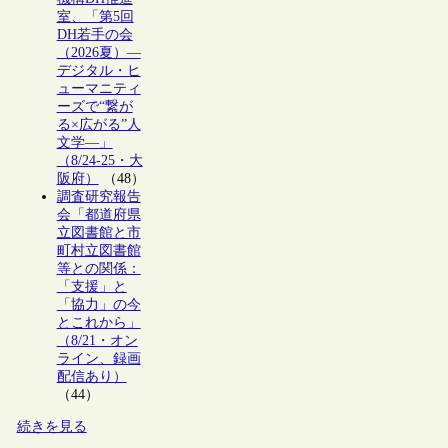
室、「第5回
DH若手の会
（2026夏）―
デジタル・ヒ
ューマニティ
ーズで“繋が
る×広がる”人
文学―」
（8/24-25・大
阪府）
（48）
調査研究報告
会「都道府県
立図書館と市
町村立図書館
等との関係：
「支援」と
「協力」の今
とこれから」
（8/21・オン
ライン、録画
配信あり）
（44）
続きを見る