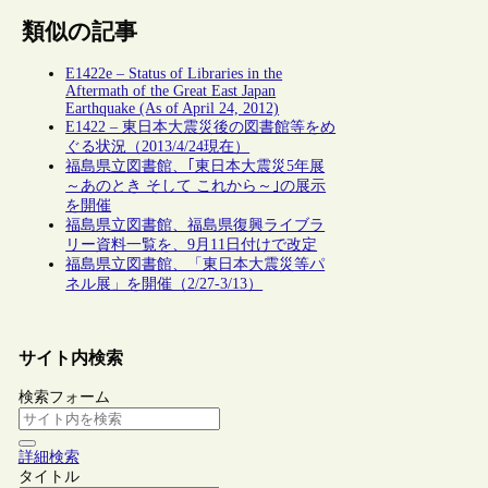
類似の記事
E1422e – Status of Libraries in the
Aftermath of the Great East Japan
Earthquake (As of April 24, 2012)
E1422 – 東日本大震災後の図書館等をめ
ぐる状況（2013/4/24現在）
福島県立図書館、｢東日本大震災5年展
～あのとき そして これから～｣の展示
を開催
福島県立図書館、福島県復興ライブラ
リー資料一覧を、9月11日付けで改定
福島県立図書館、「東日本大震災等パ
ネル展」を開催（2/27-3/13）
サイト内検索
検索フォーム
詳細検索
タイトル