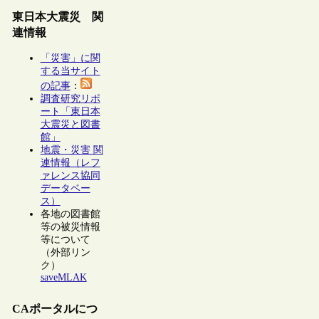
東日本大震災 関
連情報
「災害」に関
する当サイト
の記事
：
調査研究リポ
ート「東日本
大震災と図書
館」
地震・災害 関
連情報（レフ
ァレンス協同
データベー
ス）
各地の図書館
等の被災情報
等について
（外部リン
ク）
saveMLAK
CAポータルにつ