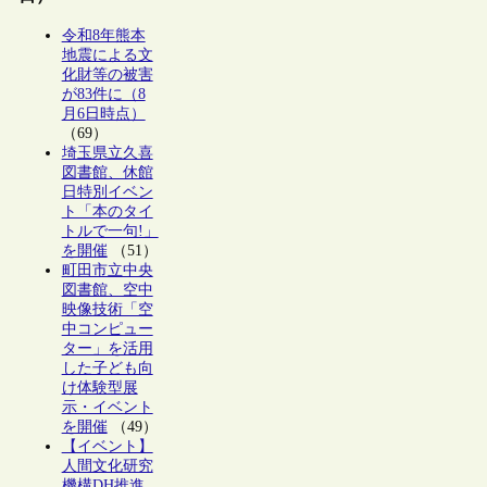
令和8年熊本
地震による文
化財等の被害
が83件に（8
月6日時点）
（69）
埼玉県立久喜
図書館、休館
日特別イベン
ト「本のタイ
トルで一句!」
を開催
（51）
町田市立中央
図書館、空中
映像技術「空
中コンピュー
ター」を活用
した子ども向
け体験型展
示・イベント
を開催
（49）
【イベント】
人間文化研究
機構DH推進