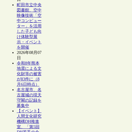
町田市立中央
図書館、空中
映像技術「空
中コンピュー
ター」を活用
した子ども向
け体験型展
示・イベント
を開催
2026年08月07
日
令和8年熊本
地震による文
化財等の被害
が83件に（8
月6日時点）
名古屋市、名
古屋城の現天
守閣の記録を
募集中
【イベント】
人間文化研究
機構DH推進
室、「第5回