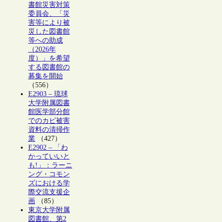
書館災害対策
委員会、「災
害等により被
災した図書館
等への助成
（2026年
度）」を希望
する図書館の
募集を開始
（556）
E2903 – 琉球
大学附属図書
館医学部分館
でのカビ被害
資料の清掃作
業
（427）
E2902 – 「わ
かっていいと
も!」：ラーニ
ング・コモン
ズにおける学
際交流支援企
画
（85）
東京大学附属
図書館、第2