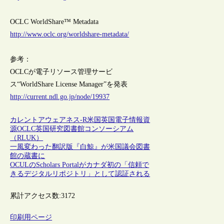
OCLC WorldShare™ Metadata
http://www.oclc.org/worldshare-metadata/
参考：
OCLCが電子リソース管理サービ
ス“WorldShare License Manager”を発表
http://current.ndl.go.jp/node/19937
カレントアウェアネス-R
米国
英国
電子情報資
源
OCLC
英国研究図書館コンソーシアム
（RLUK）
一風変わった翻訳版『白鯨』が米国議会図書
館の蔵書に
OCULのScholars Portalがカナダ初の「信頼で
きるデジタルリポジトリ」として認証される
累計アクセス数:
3172
印刷用ページ