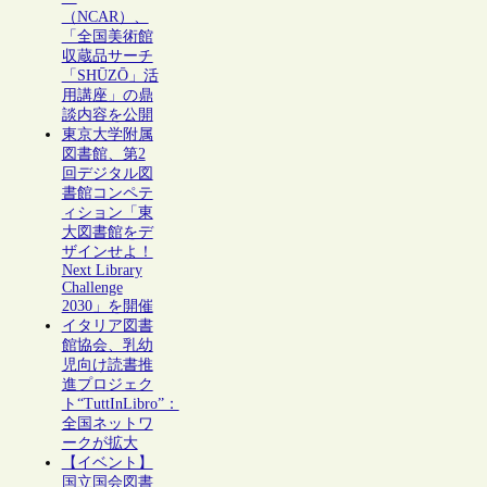
（NCAR）、
「全国美術館
収蔵品サーチ
「SHŪZŌ」活
用講座」の鼎
談内容を公開
東京大学附属
図書館、第2
回デジタル図
書館コンペテ
ィション「東
大図書館をデ
ザインせよ！
Next Library
Challenge
2030」を開催
イタリア図書
館協会、乳幼
児向け読書推
進プロジェク
ト“TuttInLibro”：
全国ネットワ
ークが拡大
【イベント】
国立国会図書