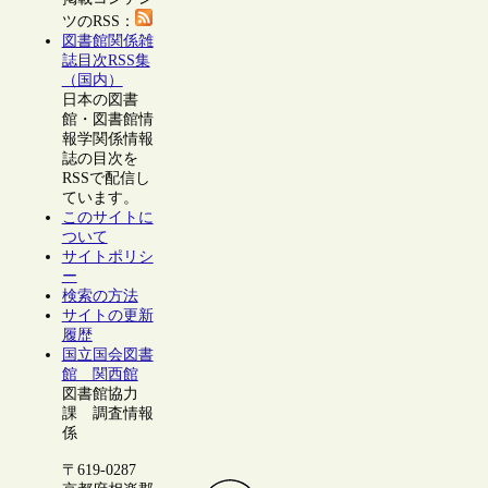
ツのRSS：
図書館関係雑
誌目次RSS集
（国内）
日本の図書
館・図書館情
報学関係情報
誌の目次を
RSSで配信し
ています。
このサイトに
ついて
サイトポリシ
ー
検索の方法
サイトの更新
履歴
国立国会図書
館 関西館
図書館協力
課 調査情報
係
〒619-0287