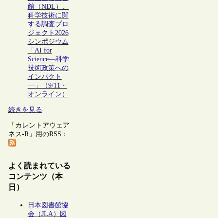
館（NDL）、
科学技術に関
する調査プロ
ジェクト2026
シンポジウム
「AI for
Science―科学
技術政策への
インパクト
―」（9/11・
オンライン）
続きを見る
「カレントアウェア
ネス-R」用のRSS：
よく読まれている
コンテンツ（本
日）
日本図書館協
会（JLA）図