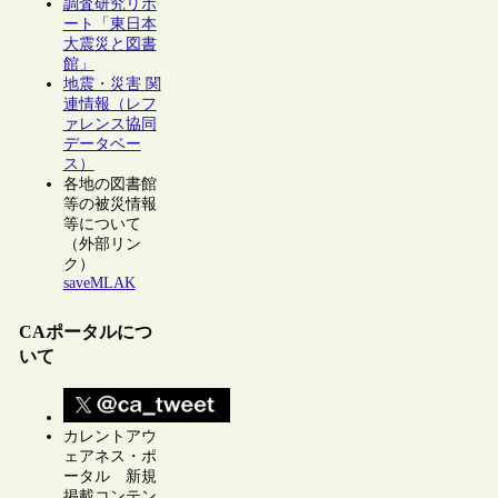
調査研究リポ
ート「東日本
大震災と図書
館」
地震・災害 関
連情報（レフ
ァレンス協同
データベー
ス）
各地の図書館
等の被災情報
等について
（外部リン
ク）
saveMLAK
CAポータルにつ
いて
カレントアウ
ェアネス・ポ
ータル 新規
掲載コンテン