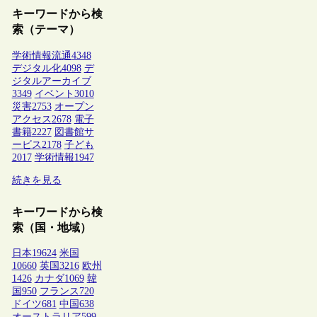
キーワードから検
索（テーマ）
学術情報流通
4348
デジタル化
4098
デ
ジタルアーカイブ
3349
イベント
3010
災害
2753
オープン
アクセス
2678
電子
書籍
2227
図書館サ
ービス
2178
子ども
2017
学術情報
1947
続きを見る
キーワードから検
索（国・地域）
日本
19624
米国
10660
英国
3216
欧州
1426
カナダ
1069
韓
国
950
フランス
720
ドイツ
681
中国
638
オーストラリア
599