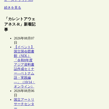
続きを見る
「カレントアウェ
アネス-R」新着記
事
2026年08月07
日
【イベント】
国立国会図書
館（NDL）
「令和8年度
アジア資料書
誌作成セミナ
ー―ベトナム
語・実践編
―」（10/14・
オンライン）
2026年08月06
日
国立アートリ
サーチセンタ
ー