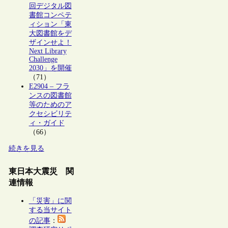
回デジタル図
書館コンペテ
ィション「東
大図書館をデ
ザインせよ！
Next Library
Challenge
2030」を開催
（71）
E2904 – フラ
ンスの図書館
等のためのア
クセシビリテ
ィ・ガイド
（66）
続きを見る
東日本大震災 関
連情報
「災害」に関
する当サイト
の記事
：