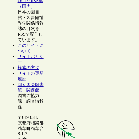
誌目次RSS集
（国内）
日本の図書
館・図書館情
報学関係情報
誌の目次を
RSSで配信し
ています。
このサイトに
ついて
サイトポリシ
ー
検索の方法
サイトの更新
履歴
国立国会図書
館 関西館
図書館協力
課 調査情報
係
〒619-0287
京都府相楽郡
精華町精華台
8-1-3
chojo