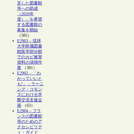
災した図書館
等への助成
（2026年
度）」を希望
する図書館の
募集を開始
（385）
E2903 – 琉球
大学附属図書
館医学部分館
でのカビ被害
資料の清掃作
業
（381）
E2902 – 「わ
かっていいと
も!」：ラーニ
ング・コモン
ズにおける学
際交流支援企
画
（63）
E2904 – フラ
ンスの図書館
等のためのア
クセシビリテ
ィ・ガイド