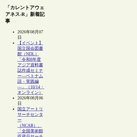
「カレントアウェ
アネス-R」新着記
事
2026年08月07
日
【イベント】
国立国会図書
館（NDL）
「令和8年度
アジア資料書
誌作成セミナ
ー―ベトナム
語・実践編
―」（10/14・
オンライン）
2026年08月06
日
国立アートリ
サーチセンタ
ー
（NCAR）、
「全国美術館
収蔵品サーチ