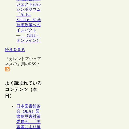
ジェクト2026
シンポジウム
「AI for
Science―科学
技術政策への
インパクト
―」（9/11・
オンライン）
続きを見る
「カレントアウェア
ネス-R」用のRSS：
よく読まれている
コンテンツ（本
日）
日本図書館協
会（JLA）図
書館災害対策
委員会、「災
害等により被