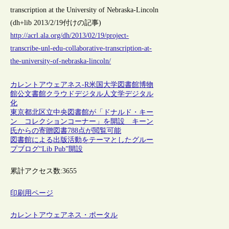
transcription at the University of Nebraska-Lincoln
(dh+lib 2013/2/19付けの記事)
http://acrl.ala.org/dh/2013/02/19/project-
transcribe-unl-edu-collaborative-transcription-at-
the-university-of-nebraska-lincoln/
カレントアウェアネス-R
米国
大学図書館
博物
館
公文書館
クラウド
デジタル人文学
デジタル
化
東京都北区立中央図書館が「ドナルド・キー
ン コレクションコーナー」を開設 キーン
氏からの寄贈図書788点が閲覧可能
図書館による出版活動をテーマとしたグルー
プブログ“Lib Pub”開設
累計アクセス数:
3655
印刷用ページ
カレントアウェアネス・ポータル