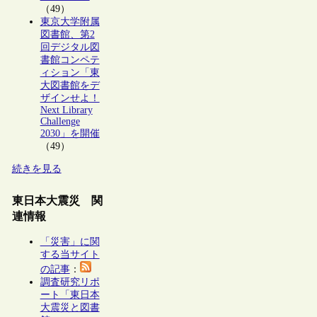
（49）
東京大学附属
図書館、第2
回デジタル図
書館コンペテ
ィション「東
大図書館をデ
ザインせよ！
Next Library
Challenge
2030」を開催
（49）
続きを見る
東日本大震災 関
連情報
「災害」に関
する当サイト
の記事
：
調査研究リポ
ート「東日本
大震災と図書