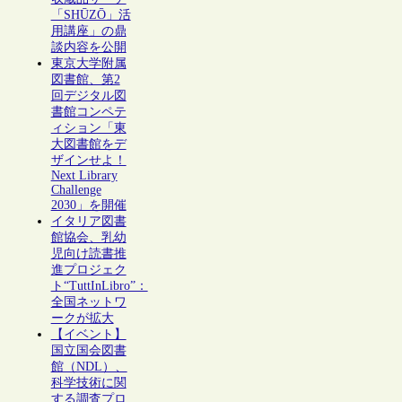
「SHŪZŌ」活
用講座」の鼎
談内容を公開
東京大学附属
図書館、第2
回デジタル図
書館コンペテ
ィション「東
大図書館をデ
ザインせよ！
Next Library
Challenge
2030」を開催
イタリア図書
館協会、乳幼
児向け読書推
進プロジェク
ト“TuttInLibro”：
全国ネットワ
ークが拡大
【イベント】
国立国会図書
館（NDL）、
科学技術に関
する調査プロ