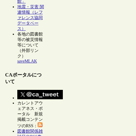
館」
地震・災害 関
連情報（レフ
ァレンス協同
データベー
ス）
各地の図書館
等の被災情報
等について
（外部リン
ク）
saveMLAK
CAポータルにつ
いて
カレントアウ
ェアネス・ポ
ータル 新規
掲載コンテン
ツのRSS：
図書館関係雑