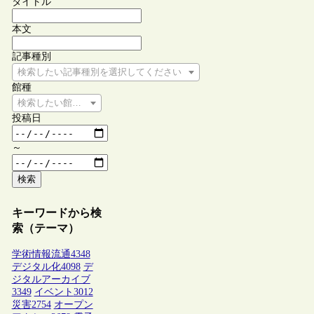
タイトル
本文
記事種別
検索したい記事種別を選択してください
館種
検索したい館種を選択してください
投稿日
～
検索
キーワードから検
索（テーマ）
学術情報流通
4348
デジタル化
4098
デ
ジタルアーカイブ
3349
イベント
3012
災害
2754
オープン