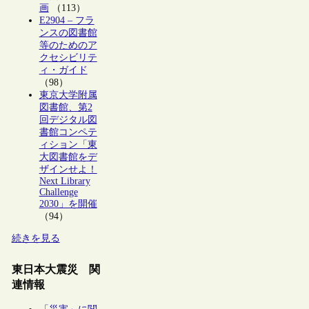
画
（113）
E2904 – フラ
ンスの図書館
等のためのア
クセシビリテ
ィ・ガイド
（98）
東京大学附属
図書館、第2
回デジタル図
書館コンペテ
ィション「東
大図書館をデ
ザインせよ！
Next Library
Challenge
2030」を開催
（94）
続きを見る
東日本大震災 関
連情報