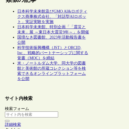
日本科学未来館及びGMO AI&ロボティ
クス商事株式会社、「対話型AIロボッ
ト」実証実験を実施
日本科学未来館、特別企画「「震災と
未来」展 ～東日本大震災9年～」を開催
国境なき図書館、2023年活動報告書を
公開
科学技術振興機構（JST）とORCID,
Inc.、戦略的パートナーシップに関する
覚書（MOC）を締結
米・ノートルダム大学、同大学の図書
館と美術館の所蔵コレクション等を検
索できるオンラインプラットフォーム
を公開
サイト内検索
検索フォーム
詳細検索