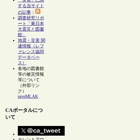
「災害」に関
する当サイト
の記事
：
調査研究リポ
ート「東日本
大震災と図書
館」
地震・災害 関
連情報（レフ
ァレンス協同
データベー
ス）
各地の図書館
等の被災情報
等について
（外部リン
ク）
saveMLAK
CAポータルにつ
いて
カレントアウ