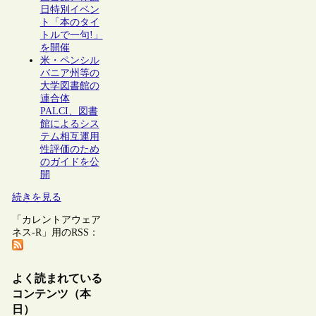
日特別イベン
ト「本のタイ
トルで一句!」
を開催
米・ペンシル
バニア州等の
大学図書館の
連合体
PALCI、図書
館によるシス
テム相互運用
性評価のため
のガイドを公
開
続きを見る
「カレントアウェア
ネス-R」用のRSS：
よく読まれている
コンテンツ（本
日）