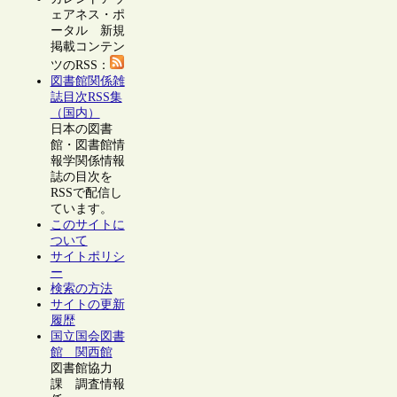
ェアネス・ポ
ータル 新規
掲載コンテン
ツのRSS：
図書館関係雑
誌目次RSS集
（国内）
日本の図書
館・図書館情
報学関係情報
誌の目次を
RSSで配信し
ています。
このサイトに
ついて
サイトポリシ
ー
検索の方法
サイトの更新
履歴
国立国会図書
館 関西館
図書館協力
課 調査情報