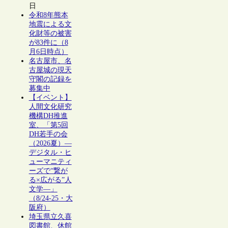
日
令和8年熊本
地震による文
化財等の被害
が83件に（8
月6日時点）
名古屋市、名
古屋城の現天
守閣の記録を
募集中
【イベント】
人間文化研究
機構DH推進
室、「第5回
DH若手の会
（2026夏）―
デジタル・ヒ
ューマニティ
ーズで“繋が
る×広がる”人
文学―」
（8/24-25・大
阪府）
埼玉県立久喜
図書館、休館