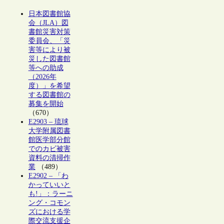
日本図書館協
会（JLA）図
書館災害対策
委員会、「災
害等により被
災した図書館
等への助成
（2026年
度）」を希望
する図書館の
募集を開始
（670）
E2903 – 琉球
大学附属図書
館医学部分館
でのカビ被害
資料の清掃作
業
（489）
E2902 – 「わ
かっていいと
も!」：ラーニ
ング・コモン
ズにおける学
際交流支援企