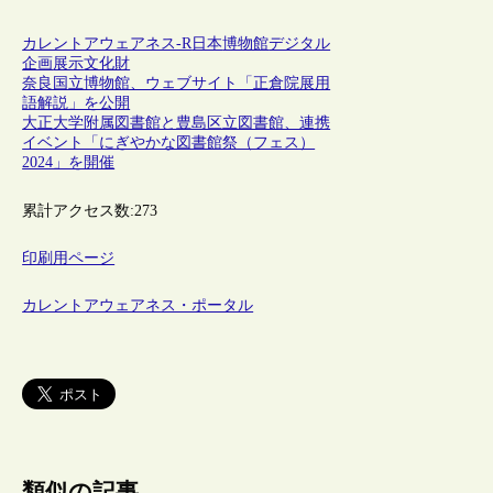
カレントアウェアネス-R
日本
博物館
デジタル
企画
展示
文化財
奈良国立博物館、ウェブサイト「正倉院展用
語解説」を公開
大正大学附属図書館と豊島区立図書館、連携
イベント「にぎやかな図書館祭（フェス）
2024」を開催
累計アクセス数:
273
印刷用ページ
カレントアウェアネス・ポータル
類似の記事