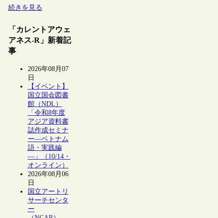
続きを見る
「カレントアウェ
アネス-R」新着記
事
2026年08月07
日
【イベント】
国立国会図書
館（NDL）
「令和8年度
アジア資料書
誌作成セミナ
ー―ベトナム
語・実践編
―」（10/14・
オンライン）
2026年08月06
日
国立アートリ
サーチセンタ
ー
（NCAR）、