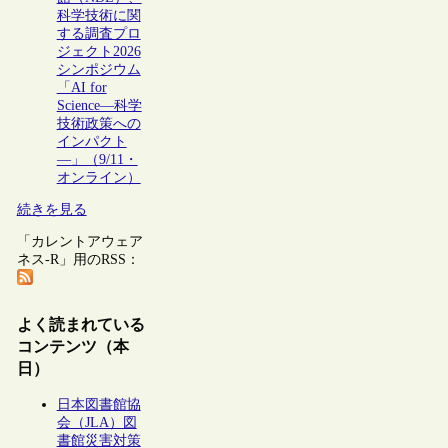
科学技術に関
する調査プロ
ジェクト2026
シンポジウム
「AI for
Science―科学
技術政策への
インパクト
―」（9/11・
オンライン）
続きを見る
「カレントアウェア
ネス-R」用のRSS：
よく読まれている
コンテンツ（本
日）
日本図書館協
会（JLA）図
書館災害対策