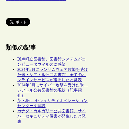
類似の記事
斑鳩町立図書館、図書館システムがコ
ンピュータウィルスに感染
2024年5月にランサムウェア攻撃を受け
た米・シアトル公共図書館、全てのオ
ンラインサービスが復旧したと発表
2024年5月にサイバー攻撃を受けた米・
シアトル公共図書館の現状（記事紹
介）
英・Jisc、セキュリティオペレーション
センターを開設
カナダ・カルガリー公共図書館、サイ
バーセキュリティ侵害が発生したと発
表