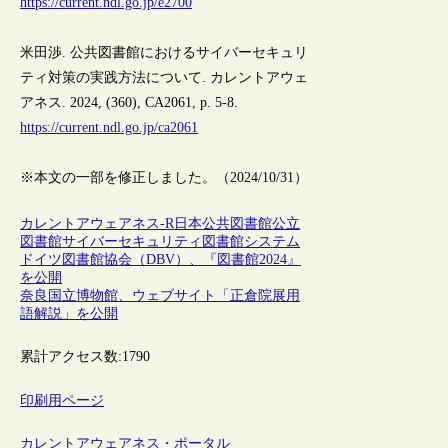
https://current.ndl.go.jp/e2700
米田渉. 公共図書館におけるサイバーセキュリ
ティ対策の実践方法について. カレントアウェ
アネス. 2024, (360), CA2061, p. 5-8.
https://current.ndl.go.jp/ca2061
※本文の一部を修正しました。（2024/10/31）
カレントアウェアネス-R
日本
公共図書館
公立
図書館
サイバーセキュリティ
図書館システム
ドイツ図書館協会（DBV）、『図書館2024』
を公開
奈良国立博物館、ウェブサイト「正倉院展用
語解説」を公開
累計アクセス数:
1790
印刷用ページ
カレントアウェアネス・ポータル