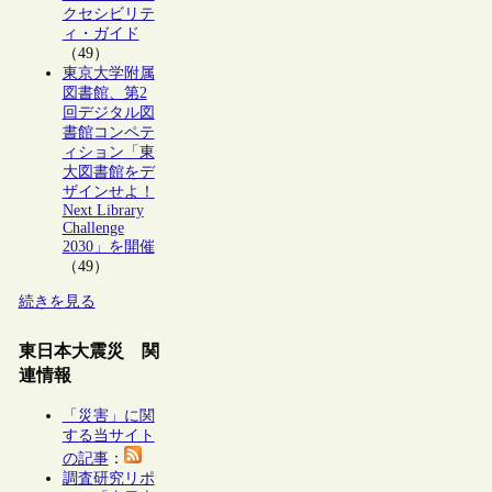
クセシビリテ
ィ・ガイド
（49）
東京大学附属
図書館、第2
回デジタル図
書館コンペテ
ィション「東
大図書館をデ
ザインせよ！
Next Library
Challenge
2030」を開催
（49）
続きを見る
東日本大震災 関
連情報
「災害」に関
する当サイト
の記事
：
調査研究リポ