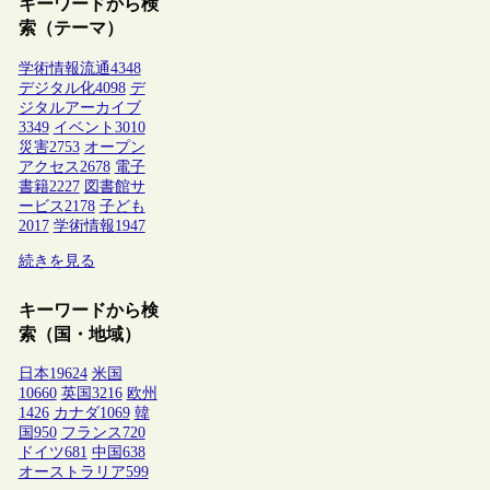
キーワードから検
索（テーマ）
学術情報流通
4348
デジタル化
4098
デ
ジタルアーカイブ
3349
イベント
3010
災害
2753
オープン
アクセス
2678
電子
書籍
2227
図書館サ
ービス
2178
子ども
2017
学術情報
1947
続きを見る
キーワードから検
索（国・地域）
日本
19624
米国
10660
英国
3216
欧州
1426
カナダ
1069
韓
国
950
フランス
720
ドイツ
681
中国
638
オーストラリア
599