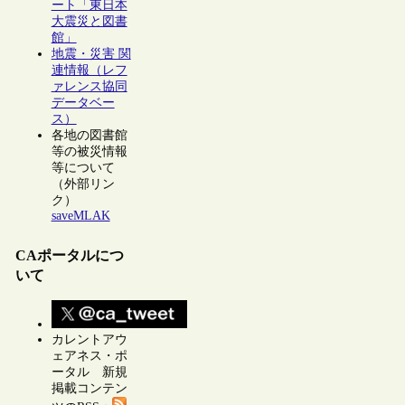
ート「東日本
大震災と図書
館」
地震・災害 関
連情報（レフ
ァレンス協同
データベー
ス）
各地の図書館
等の被災情報
等について
（外部リン
ク）
saveMLAK
CAポータルにつ
いて
カレントアウ
ェアネス・ポ
ータル 新規
掲載コンテン