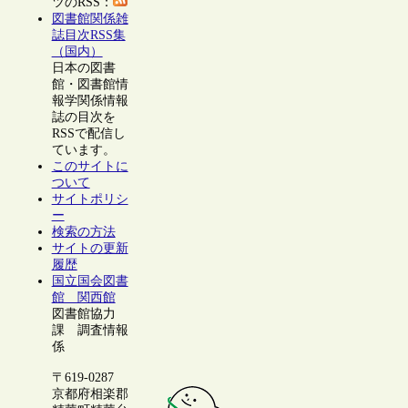
ツのRSS：
図書館関係雑
誌目次RSS集
（国内）
日本の図書
館・図書館情
報学関係情報
誌の目次を
RSSで配信し
ています。
このサイトに
ついて
サイトポリシ
ー
検索の方法
サイトの更新
履歴
国立国会図書
館 関西館
図書館協力
課 調査情報
係
〒619-0287
京都府相楽郡