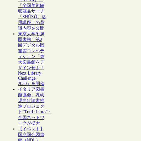
「全国美術館
収蔵品サーチ
「SHŪZŌ」活
用講座」の鼎
談内容を公開
東京大学附属
図書館、第2
回デジタル図
書館コンペテ
ィション「東
大図書館をデ
ザインせよ！
Next Library
Challenge
2030」を開催
イタリア図書
館協会、乳幼
児向け読書推
進プロジェク
ト“TuttInLibro”：
全国ネットワ
ークが拡大
【イベント】
国立国会図書
館（NDL）、