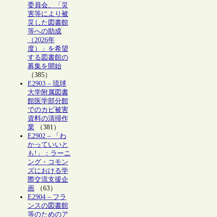
委員会、「災
害等により被
災した図書館
等への助成
（2026年
度）」を希望
する図書館の
募集を開始
（385）
E2903 – 琉球
大学附属図書
館医学部分館
でのカビ被害
資料の清掃作
業
（381）
E2902 – 「わ
かっていいと
も!」：ラーニ
ング・コモン
ズにおける学
際交流支援企
画
（63）
E2904 – フラ
ンスの図書館
等のためのア