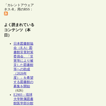
「カレントアウェア
ネス-R」用のRSS：
よく読まれている
コンテンツ（本
日）
日本図書館協
会（JLA）図
書館災害対策
委員会、「災
害等により被
災した図書館
等への助成
（2026年
度）」を希望
する図書館の
募集を開始
（626）
E2903 – 琉球
大学附属図書
館医学部分館