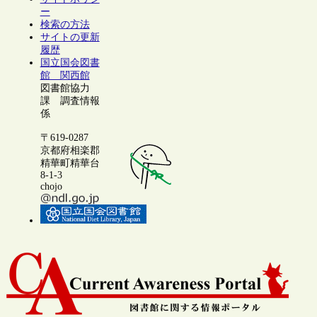
ー
検索の方法
サイトの更新
履歴
国立国会図書
館 関西館
図書館協力
課 調査情報
係
〒619-0287
京都府相楽郡
精華町精華台
8-1-3
chojo