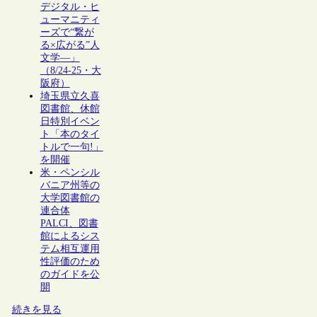
デジタル・ヒ
ューマニティ
ーズで“繋が
る×広がる”人
文学―」
（8/24-25・大
阪府）
埼玉県立久喜
図書館、休館
日特別イベン
ト「本のタイ
トルで一句!」
を開催
米・ペンシル
バニア州等の
大学図書館の
連合体
PALCI、図書
館によるシス
テム相互運用
性評価のため
のガイドを公
開
続きを見る