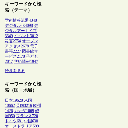
キーワードから検
索（テーマ）
学術情報流通
4348
デジタル化
4098
デ
ジタルアーカイブ
3349
イベント
3012
災害
2754
オープン
アクセス
2678
電子
書籍
2227
図書館サ
ービス
2178
子ども
2017
学術情報
1947
続きを見る
キーワードから検
索（国・地域）
日本
19628
米国
10662
英国
3216
欧州
1426
カナダ
1069
韓
国
950
フランス
720
ドイツ
681
中国
638
オーストラリア
599