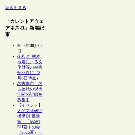
続きを見る
「カレントアウェ
アネス-R」新着記
事
2026年08月07
日
令和8年熊本
地震による文
化財等の被害
が83件に（8
月6日時点）
名古屋市、名
古屋城の現天
守閣の記録を
募集中
【イベント】
人間文化研究
機構DH推進
室、「第5回
DH若手の会
（2026夏）―