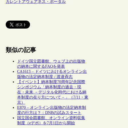
カレントアウェアネス・ポータル
類似の記事
ドイツ国立図書館、ウェブ上の出版物
の納本に関するFAQを発表
CA1613 – ドイツにおけるオンライン出
版物の法定納本制度 / 渡邉斉志
【イベント】納本制度70周年記念国際
シンポジウム「納本制度の過去・現
在・未来 －デジタル化時代における納
本制度の在り方について－」（7/11・東
京）
E870 – オンライン出版物の法定納本制
度の行方は？：DNBの試みスタート
国立国会図書館、オンライン資料収集
制度（eデポ）を7月1日から開始