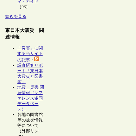
ィ・ガイド
（93）
続きを見る
東日本大震災 関
連情報
「災害」に関
する当サイト
の記事
：
調査研究リポ
ート「東日本
大震災と図書
館」
地震・災害 関
連情報（レフ
ァレンス協同
データベー
ス）
各地の図書館
等の被災情報
等について
（外部リン