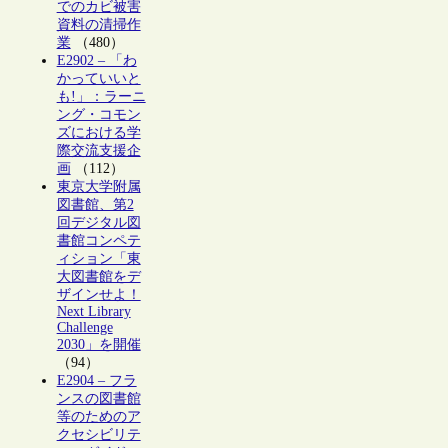
でのカビ被害
資料の清掃作
業
（480）
E2902 – 「わ
かっていいと
も!」：ラーニ
ング・コモン
ズにおける学
際交流支援企
画
（112）
東京大学附属
図書館、第2
回デジタル図
書館コンペテ
ィション「東
大図書館をデ
ザインせよ！
Next Library
Challenge
2030」を開催
（94）
E2904 – フラ
ンスの図書館
等のためのア
クセシビリテ