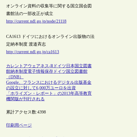
オンライン資料の収集等に関する国立国会図
書館法の一部改正が成立
http://current.ndl.go.jp/node/21118
CA1613 ドイツにおけるオンライン出版物の法
定納本制度 渡邉斉志
http://current.ndl.go.jp/ca1613
カレントアウェアネス-R
ドイツ
日本
国立図書
館
納本制度
電子情報保存
ドイツ国立図書館
（DNB）
Google、フランスにおけるデジタル出版基金
の設立に対して6,000万ユーロを出資
「ホライズン・レポート」の2013年高等教育
機関版が刊行される
累計アクセス数:
4398
印刷用ページ