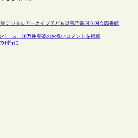
書館
デジタルアーカイブ
子ども
災害
読書
国立国会図書館
タベース、10万件突破のお祝いコメントを掲載
版のみの刊行に