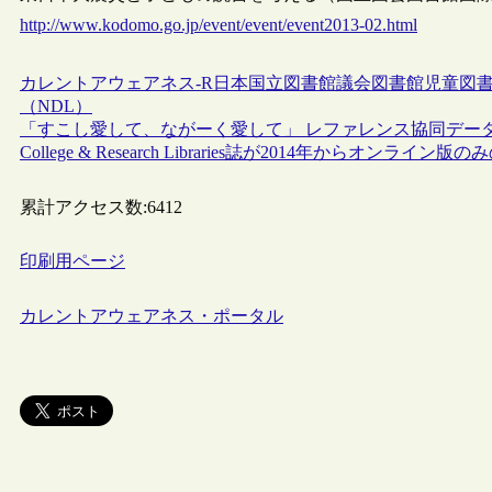
http://www.kodomo.go.jp/event/event/event2013-02.html
カレントアウェアネス-R
日本
国立図書館
議会図書館
児童図
（NDL）
「すこし愛して、ながーく愛して」 レファレンス協同デー
College & Research Libraries誌が2014年からオンライン
累計アクセス数:
6412
印刷用ページ
カレントアウェアネス・ポータル