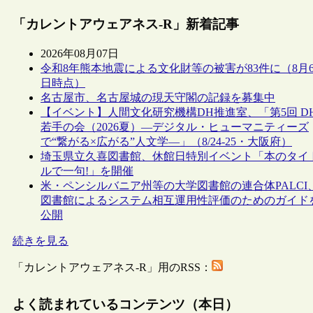
「カレントアウェアネス-R」新着記事
2026年08月07日
令和8年熊本地震による文化財等の被害が83件に（8月
日時点）
名古屋市、名古屋城の現天守閣の記録を募集中
【イベント】人間文化研究機構DH推進室、「第5回 D
若手の会（2026夏）―デジタル・ヒューマニティーズ
で“繋がる×広がる”人文学―」（8/24-25・大阪府）
埼玉県立久喜図書館、休館日特別イベント「本のタイ
ルで一句!」を開催
米・ペンシルバニア州等の大学図書館の連合体PALCI
図書館によるシステム相互運用性評価のためのガイド
公開
続きを見る
「カレントアウェアネス-R」用のRSS：
よく読まれているコンテンツ（本日）