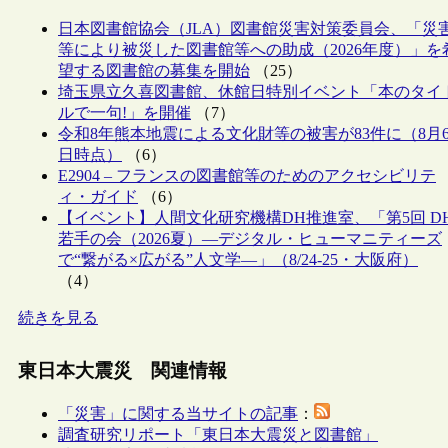
日本図書館協会（JLA）図書館災害対策委員会、「災
等により被災した図書館等への助成（2026年度）」を
望する図書館の募集を開始
（25）
埼玉県立久喜図書館、休館日特別イベント「本のタイ
ルで一句!」を開催
（7）
令和8年熊本地震による文化財等の被害が83件に（8月
日時点）
（6）
E2904 – フランスの図書館等のためのアクセシビリテ
ィ・ガイド
（6）
【イベント】人間文化研究機構DH推進室、「第5回 D
若手の会（2026夏）―デジタル・ヒューマニティーズ
で“繋がる×広がる”人文学―」（8/24-25・大阪府）
（4）
続きを見る
東日本大震災 関連情報
「災害」に関する当サイトの記事
：
調査研究リポート「東日本大震災と図書館」