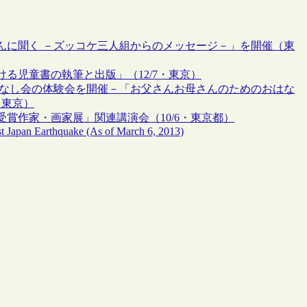
んに聞く －ズッコケ三人組からのメッセージ－」を開催（東
る児童書の執筆と出版」（12/7・東京）
はなし会の体験会を開催－「お父さんお母さんのためのおはな
・東京）
賞作家・画家展」関連講演会（10/6・東京都）
ast Japan Earthquake (As of March 6, 2013)