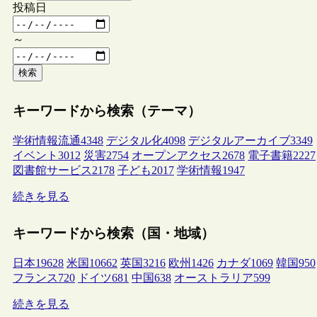
投稿日
～
検索
キーワードから検索（テーマ）
学術情報流通
4348
デジタル化
4098
デジタルアーカイブ
3349
イベント
3012
災害
2754
オープンアクセス
2678
電子書籍
2227
図書館サービス
2178
子ども
2017
学術情報
1947
続きを見る
キーワードから検索（国・地域）
日本
19628
米国
10662
英国
3216
欧州
1426
カナダ
1069
韓国
950
フランス
720
ドイツ
681
中国
638
オーストラリア
599
続きを見る