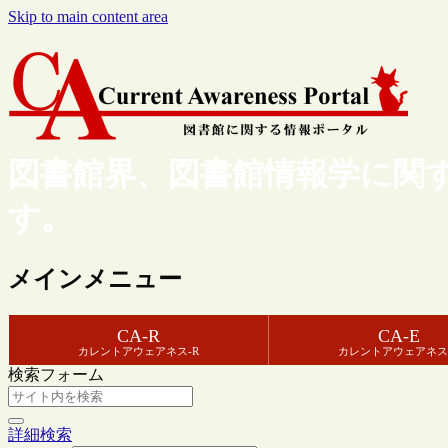
Skip to main content area
図書館界、図書館情報学に関
す。
メインメニュー
CA-R
CA-E
カレントアウェアネス-R
カレントアウェアネス
検索フォーム
詳細検索