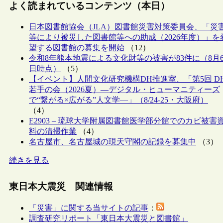
よく読まれているコンテンツ（本日）
日本図書館協会（JLA）図書館災害対策委員会、「災
等により被災した図書館等への助成（2026年度）」を
望する図書館の募集を開始
（12）
令和8年熊本地震による文化財等の被害が83件に（8月
日時点）
（5）
【イベント】人間文化研究機構DH推進室、「第5回 D
若手の会（2026夏）―デジタル・ヒューマニティーズ
で“繋がる×広がる”人文学―」（8/24-25・大阪府）
（4）
E2903 – 琉球大学附属図書館医学部分館でのカビ被害
料の清掃作業
（4）
名古屋市、名古屋城の現天守閣の記録を募集中
（3）
続きを見る
東日本大震災 関連情報
「災害」に関する当サイトの記事
：
調査研究リポート「東日本大震災と図書館」