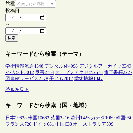
館種
検索したい館種を選択してください
投稿日
～
検索
キーワードから検索（テーマ）
学術情報流通
4348
デジタル化
4098
デジタルアーカイブ
3349
イベント
3012
災害
2754
オープンアクセス
2678
電子書籍
2227
図書館サービス
2178
子ども
2017
学術情報
1947
続きを見る
キーワードから検索（国・地域）
日本
19628
米国
10662
英国
3216
欧州
1426
カナダ
1069
韓国
950
フランス
720
ドイツ
681
中国
638
オーストラリア
599