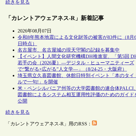
続きを見る
「カレントアウェアネス-R」新着記事
2026年08月07日
令和8年熊本地震による文化財等の被害が83件に（8月
日時点）
名古屋市、名古屋城の現天守閣の記録を募集中
【イベント】人間文化研究機構DH推進室、「第5回 D
若手の会（2026夏）―デジタル・ヒューマニティーズ
で“繋がる×広がる”人文学―」（8/24-25・大阪府）
埼玉県立久喜図書館、休館日特別イベント「本のタイ
ルで一句!」を開催
米・ペンシルバニア州等の大学図書館の連合体PALCI
図書館によるシステム相互運用性評価のためのガイド
公開
続きを見る
「カレントアウェアネス-R」用のRSS：