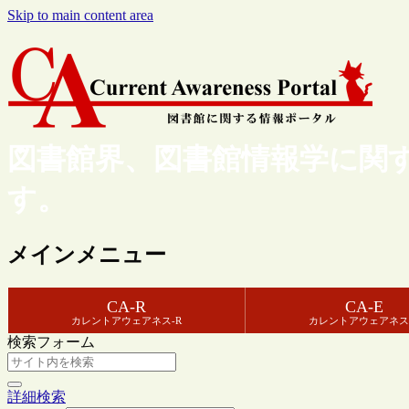
Skip to main content area
図書館界、図書館情報学に関
す。
メインメニュー
CA-R
CA-E
カレントアウェアネス-R
カレントアウェアネス
検索フォーム
詳細検索