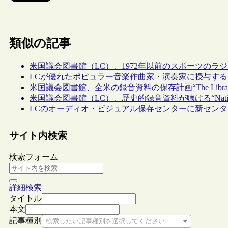
類似の記事
米国議会図書館（LC）、1972年以前のスポーツのラ
LCが優れたポピュラー音楽作曲家・演奏家に授与する
米国議会図書館、全米の録音資料の保存計画“The Library of Congre
米国議会図書館（LC）、歴史的録音資料が聴ける“National
LCのオーディオ・ビジュアル保存センターに新センタ
サイト内検索
検索フォーム
詳細検索
タイトル
本文
記事種別
検索したい記事種別を選択してください