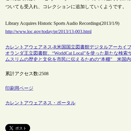
ついても受入れ、コレクションに追加していくようです。
Library Acquires Historic Sports Audio Recordings(2013/1/9)
http://www.loc.gov/today/pr/2013/13-003.html
カレントアウェアネス-R
米国
国立図書館
デジタルアーカイ
オランダ王立図書館、“WorldCat Local”を使った新たな検
ムスリムの歴史と文化を市民に伝えるための“本棚” 米国内
累計アクセス数:
2508
印刷用ページ
カレントアウェアネス・ポータル