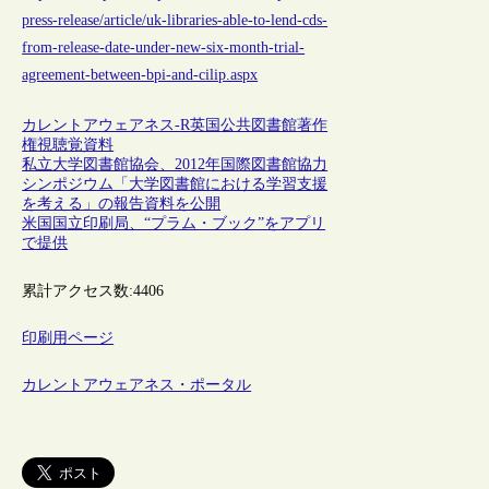
press-release/article/uk-libraries-able-to-lend-cds-
from-release-date-under-new-six-month-trial-
agreement-between-bpi-and-cilip.aspx
カレントアウェアネス-R
英国
公共図書館
著作
権
視聴覚資料
私立大学図書館協会、2012年国際図書館協力
シンポジウム「大学図書館における学習支援
を考える」の報告資料を公開
米国国立印刷局、“プラム・ブック”をアプリ
で提供
累計アクセス数:
4406
印刷用ページ
カレントアウェアネス・ポータル