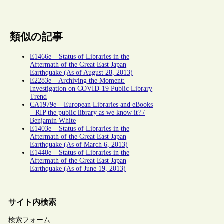
類似の記事
E1466e – Status of Libraries in the
Aftermath of the Great East Japan
Earthquake (As of August 28, 2013)
E2283e – Archiving the Moment:
Investigation on COVID-19 Public Library
Trend
CA1979e – European Libraries and eBooks
– RIP the public library as we know it? /
Benjamin White
E1403e – Status of Libraries in the
Aftermath of the Great East Japan
Earthquake (As of March 6, 2013)
E1440e – Status of Libraries in the
Aftermath of the Great East Japan
Earthquake (As of June 19, 2013)
サイト内検索
検索フォーム