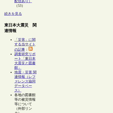
配信あり）
（53）
続きを見る
東日本大震災 関
連情報
「災害」に関
する当サイト
の記事
：
調査研究リポ
ート「東日本
大震災と図書
館」
地震・災害 関
連情報（レフ
ァレンス協同
データベー
ス）
各地の図書館
等の被災情報
等について
（外部リン