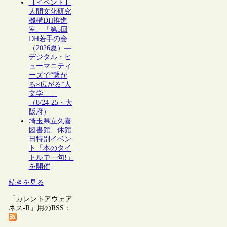
【イベント】
人間文化研究
機構DH推進
室、「第5回
DH若手の会
（2026夏）―
デジタル・ヒ
ューマニティ
ーズで“繋が
る×広がる”人
文学―」
（8/24-25・大
阪府）
埼玉県立久喜
図書館、休館
日特別イベン
ト「本のタイ
トルで一句!」
を開催
続きを見る
「カレントアウェア
ネス-R」用のRSS：