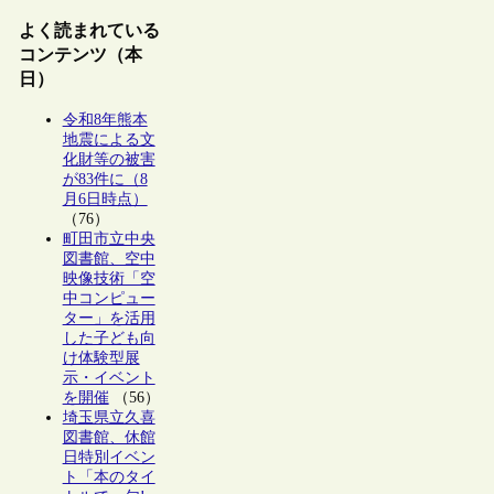
よく読まれている
コンテンツ（本
日）
令和8年熊本
地震による文
化財等の被害
が83件に（8
月6日時点）
（76）
町田市立中央
図書館、空中
映像技術「空
中コンピュー
ター」を活用
した子ども向
け体験型展
示・イベント
を開催
（56）
埼玉県立久喜
図書館、休館
日特別イベン
ト「本のタイ