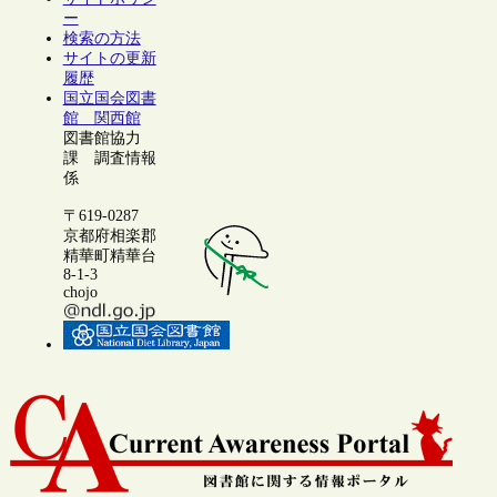
ー
検索の方法
サイトの更新
履歴
国立国会図書
館 関西館
図書館協力
課 調査情報
係
〒619-0287
京都府相楽郡
精華町精華台
8-1-3
chojo