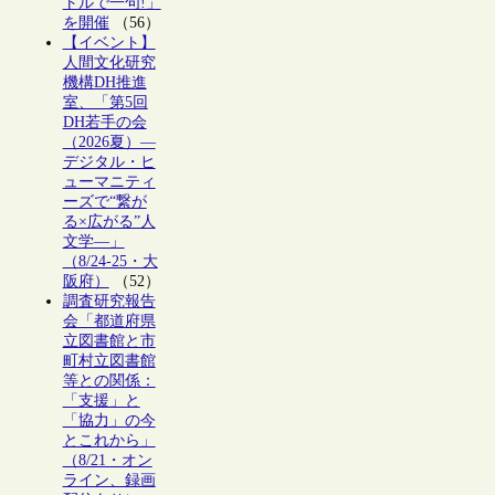
トルで一句!」
を開催
（56）
【イベント】
人間文化研究
機構DH推進
室、「第5回
DH若手の会
（2026夏）―
デジタル・ヒ
ューマニティ
ーズで“繋が
る×広がる”人
文学―」
（8/24-25・大
阪府）
（52）
調査研究報告
会「都道府県
立図書館と市
町村立図書館
等との関係：
「支援」と
「協力」の今
とこれから」
（8/21・オン
ライン、録画