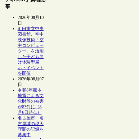
事
2026年08月10
日
町田市立中央
図書館、空中
映像技術「空
中コンピュー
ター」を活用
した子ども向
け体験型展
示・イベント
を開催
2026年08月07
日
令和8年熊本
地震による文
化財等の被害
が83件に（8
月6日時点）
名古屋市、名
古屋城の現天
守閣の記録を
募集中