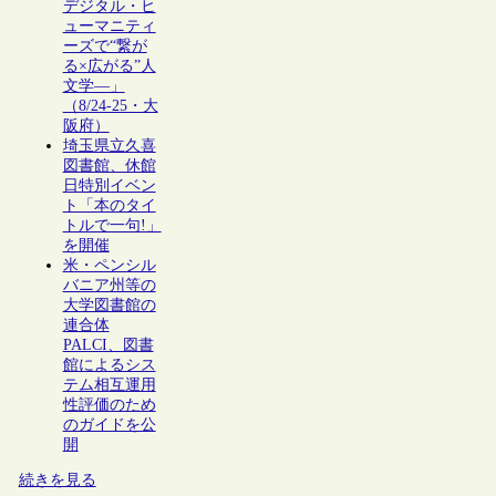
デジタル・ヒ
ューマニティ
ーズで“繋が
る×広がる”人
文学―」
（8/24-25・大
阪府）
埼玉県立久喜
図書館、休館
日特別イベン
ト「本のタイ
トルで一句!」
を開催
米・ペンシル
バニア州等の
大学図書館の
連合体
PALCI、図書
館によるシス
テム相互運用
性評価のため
のガイドを公
開
続きを見る