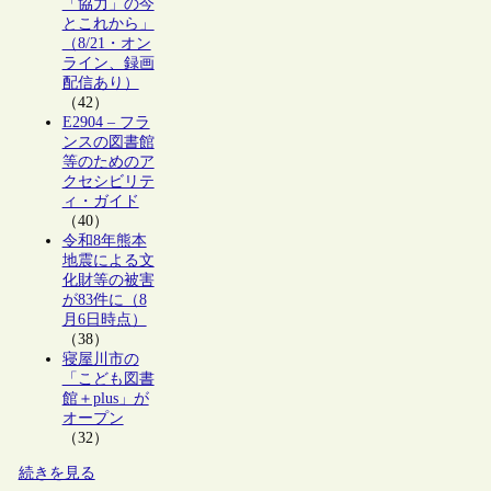
「協力」の今
とこれから」
（8/21・オン
ライン、録画
配信あり）
（42）
E2904 – フラ
ンスの図書館
等のためのア
クセシビリテ
ィ・ガイド
（40）
令和8年熊本
地震による文
化財等の被害
が83件に（8
月6日時点）
（38）
寝屋川市の
「こども図書
館＋plus」が
オープン
（32）
続きを見る