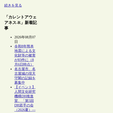
続きを見る
「カレントアウェ
アネス-R」新着記
事
2026年08月07
日
令和8年熊本
地震による文
化財等の被害
が83件に（8
月6日時点）
名古屋市、名
古屋城の現天
守閣の記録を
募集中
【イベント】
人間文化研究
機構DH推進
室、「第5回
DH若手の会
（2026夏）―