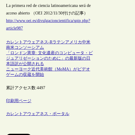
La primera red de ciencia latinoamericana será de
acceso abierto （OEI 2012/11/30付けの記事）
http://www.oei.es/divulgacioncientifica/spip.php?
article987
カレントアウェアネス-R
ラテンアメリカ
中米
南米
コンソーシアム
「ロンドン憲章: 文化遺産のコンピュータ・ビ
ジュアリゼーションのために」の最新版の日
本語訳が公開される
ニューヨーク近代美術館（MoMA）がビデオ
ゲームの収蔵を開始
累計アクセス数:
4497
印刷用ページ
カレントアウェアネス・ポータル