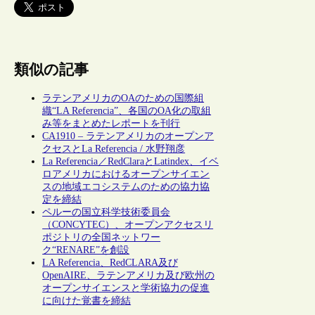
類似の記事
ラテンアメリカのOAのための国際組
織“LA Referencia”、各国のOA化の取組
み等をまとめたレポートを刊行
CA1910 – ラテンアメリカのオープンア
クセスとLa Referencia / 水野翔彦
La Referencia／RedClaraとLatindex、イベ
ロアメリカにおけるオープンサイエン
スの地域エコシステムのための協力協
定を締結
ペルーの国立科学技術委員会
（CONCYTEC）、オープンアクセスリ
ポジトリの全国ネットワー
ク“RENARE”を創設
LA Referencia、RedCLARA及び
OpenAIRE、ラテンアメリカ及び欧州の
オープンサイエンスと学術協力の促進
に向けた覚書を締結