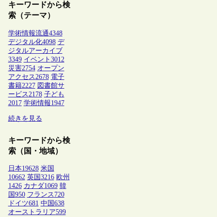
キーワードから検
索（テーマ）
学術情報流通
4348
デジタル化
4098
デ
ジタルアーカイブ
3349
イベント
3012
災害
2754
オープン
アクセス
2678
電子
書籍
2227
図書館サ
ービス
2178
子ども
2017
学術情報
1947
続きを見る
キーワードから検
索（国・地域）
日本
19628
米国
10662
英国
3216
欧州
1426
カナダ
1069
韓
国
950
フランス
720
ドイツ
681
中国
638
オーストラリア
599