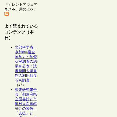
「カレントアウェア
ネス-R」用のRSS：
よく読まれている
コンテンツ（本
日）
文部科学省、
令和8年度全
国学力・学習
状況調査の結
果を公表：読
書時間や図書
館の利用頻度
等も調査
（47）
調査研究報告
会「都道府県
立図書館と市
町村立図書館
等との関係：
「支援」と