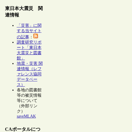
東日本大震災 関
連情報
「災害」に関
する当サイト
の記事
：
調査研究リポ
ート「東日本
大震災と図書
館」
地震・災害 関
連情報（レフ
ァレンス協同
データベー
ス）
各地の図書館
等の被災情報
等について
（外部リン
ク）
saveMLAK
CAポータルにつ