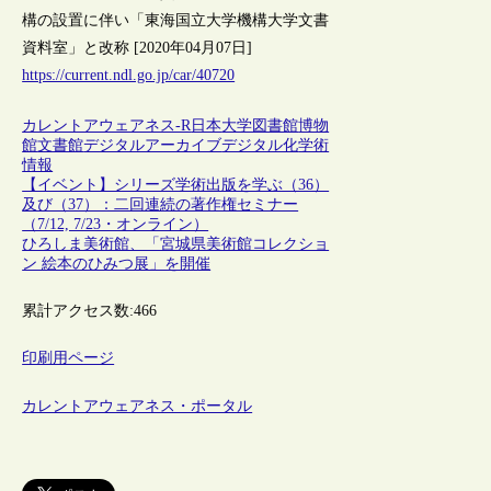
構の設置に伴い「東海国立大学機構大学文書
資料室」と改称 [2020年04月07日]
https://current.ndl.go.jp/car/40720
カレントアウェアネス-R
日本
大学図書館
博物
館
文書館
デジタルアーカイブ
デジタル化
学術
情報
【イベント】シリーズ学術出版を学ぶ（36）
及び（37）：二回連続の著作権セミナー
（7/12, 7/23・オンライン）
ひろしま美術館、「宮城県美術館コレクショ
ン 絵本のひみつ展」を開催
累計アクセス数:
466
印刷用ページ
カレントアウェアネス・ポータル