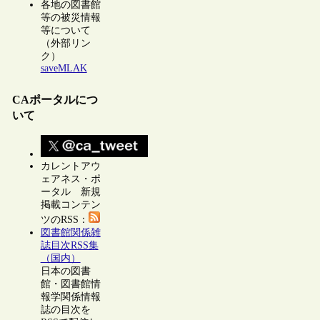
各地の図書館
等の被災情報
等について
（外部リン
ク）
saveMLAK
CAポータルにつ
いて
カレントアウ
ェアネス・ポ
ータル 新規
掲載コンテン
ツのRSS：
図書館関係雑
誌目次RSS集
（国内）
日本の図書
館・図書館情
報学関係情報
誌の目次を