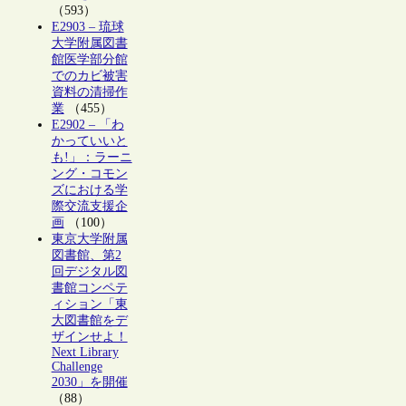
（593）
E2903 – 琉球
大学附属図書
館医学部分館
でのカビ被害
資料の清掃作
業
（455）
E2902 – 「わ
かっていいと
も!」：ラーニ
ング・コモン
ズにおける学
際交流支援企
画
（100）
東京大学附属
図書館、第2
回デジタル図
書館コンペテ
ィション「東
大図書館をデ
ザインせよ！
Next Library
Challenge
2030」を開催
（88）