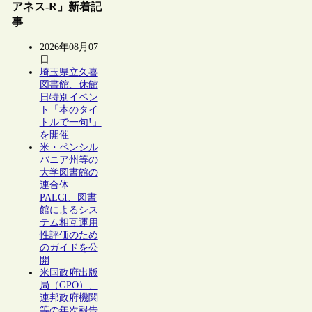
アネス-R」新着記
事
2026年08月07
日
埼玉県立久喜
図書館、休館
日特別イベン
ト「本のタイ
トルで一句!」
を開催
米・ペンシル
バニア州等の
大学図書館の
連合体
PALCI、図書
館によるシス
テム相互運用
性評価のため
のガイドを公
開
米国政府出版
局（GPO）、
連邦政府機関
等の年次報告