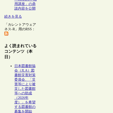
用講座」の鼎
談内容を公開
続きを見る
「カレントアウェア
ネス-R」用のRSS：
よく読まれている
コンテンツ（本
日）
日本図書館協
会（JLA）図
書館災害対策
委員会、「災
害等により被
災した図書館
等への助成
（2026年
度）」を希望
する図書館の
募集を開始