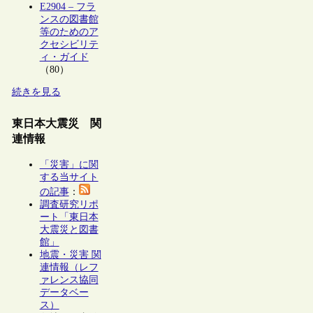
E2904 – フラ
ンスの図書館
等のためのア
クセシビリテ
ィ・ガイド
（80）
続きを見る
東日本大震災 関
連情報
「災害」に関
する当サイト
の記事
：
調査研究リポ
ート「東日本
大震災と図書
館」
地震・災害 関
連情報（レフ
ァレンス協同
データベー
ス）