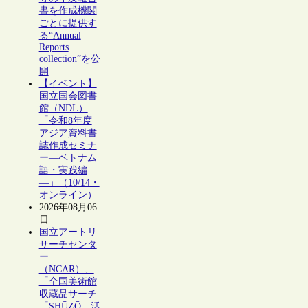
書を作成機関
ごとに提供す
る“Annual
Reports
collection”を公
開
【イベント】
国立国会図書
館（NDL）
「令和8年度
アジア資料書
誌作成セミナ
ー―ベトナム
語・実践編
―」（10/14・
オンライン）
2026年08月06
日
国立アートリ
サーチセンタ
ー
（NCAR）、
「全国美術館
収蔵品サーチ
「SHŪZŌ」活