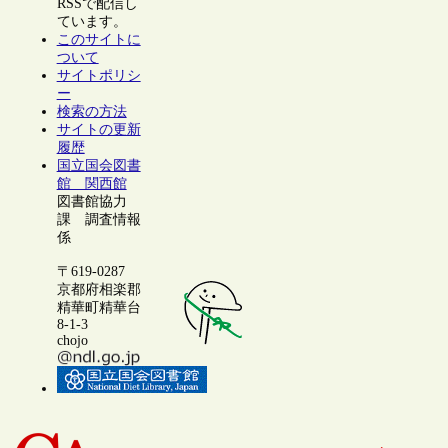
RSSで配信し
ています。
このサイトに
ついて
サイトポリシ
ー
検索の方法
サイトの更新
履歴
国立国会図書
館 関西館
図書館協力
課 調査情報
係
〒619-0287
京都府相楽郡
精華町精華台
8-1-3
chojo