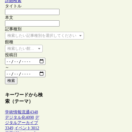
詳細検索
タイトル
本文
記事種別
検索したい記事種別を選択してください
館種
検索したい館種を選択してください
投稿日
～
検索
キーワードから検
索（テーマ）
学術情報流通
4348
デジタル化
4098
デ
ジタルアーカイブ
3349
イベント
3012