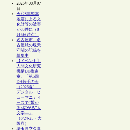
2026年08月07
日
令和8年熊本
地震による文
化財等の被害
が83件に（8
月6日時点）
名古屋市、名
古屋城の現天
守閣の記録を
募集中
【イベント】
人間文化研究
機構DH推進
室、「第5回
DH若手の会
（2026夏）―
デジタル・ヒ
ューマニティ
ーズで“繋が
る×広がる”人
文学―」
（8/24-25・大
阪府）
埼玉県立久喜