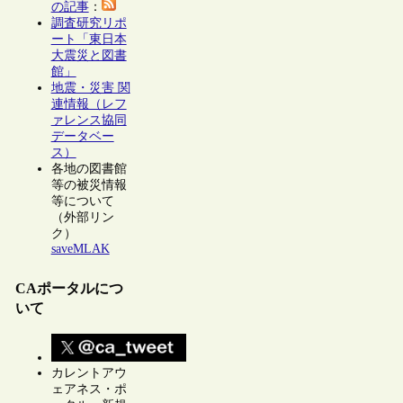
の記事
：
調査研究リポ
ート「東日本
大震災と図書
館」
地震・災害 関
連情報（レフ
ァレンス協同
データベー
ス）
各地の図書館
等の被災情報
等について
（外部リン
ク）
saveMLAK
CAポータルにつ
いて
カレントアウ
ェアネス・ポ