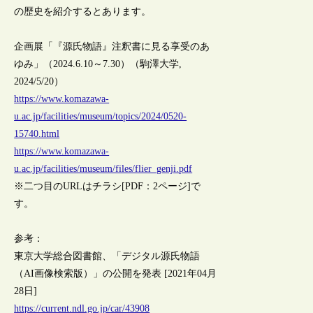
の歴史を紹介するとあります。
企画展「『源氏物語』注釈書に見る享受のあ
ゆみ」（2024.6.10～7.30）（駒澤大学,
2024/5/20）
https://www.komazawa-
u.ac.jp/facilities/museum/topics/2024/0520-
15740.html
https://www.komazawa-
u.ac.jp/facilities/museum/files/flier_genji.pdf
※二つ目のURLはチラシ[PDF：2ページ]で
す。
参考：
東京大学総合図書館、「デジタル源氏物語
（AI画像検索版）」の公開を発表 [2021年04月
28日]
https://current.ndl.go.jp/car/43908