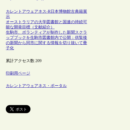
カレントアウェアネス-R
日本
博物館
古典籍
展
示
オーストラリアの大学図書館と国連の持続可
能な開発目標（文献紹介）
生駒市、ボランティアが制作した新聞スクラ
ップブックを生駒市図書館内で公開：供覧後
の新聞から同市に関する情報を切り抜いて冊
子化
累計アクセス数:
209
印刷用ページ
カレントアウェアネス・ポータル