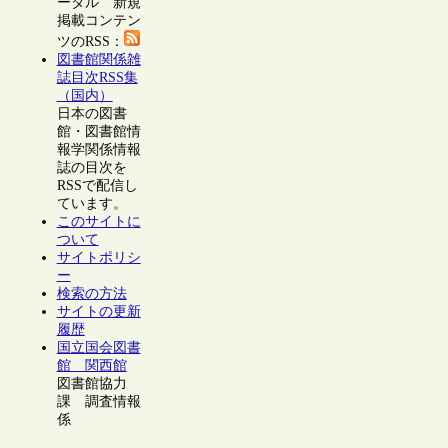
ータル 新規
掲載コンテン
ツのRSS：
図書館関係雑
誌目次RSS集
（国内）
日本の図書
館・図書館情
報学関係情報
誌の目次を
RSSで配信し
ています。
このサイトに
ついて
サイトポリシ
ー
検索の方法
サイトの更新
履歴
国立国会図書
館 関西館
図書館協力
課 調査情報
係