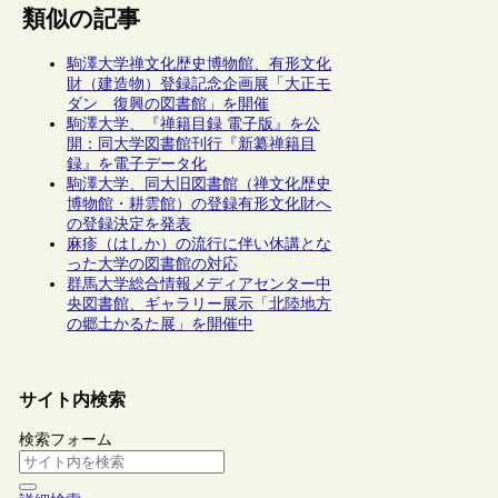
類似の記事
駒澤大学禅文化歴史博物館、有形文化
財（建造物）登録記念企画展「大正モ
ダン 復興の図書館」を開催
駒澤大学、『禅籍目録 電子版』を公
開：同大学図書館刊行『新纂禅籍目
録』を電子データ化
駒澤大学、同大旧図書館（禅文化歴史
博物館・耕雲館）の登録有形文化財へ
の登録決定を発表
麻疹（はしか）の流行に伴い休講とな
った大学の図書館の対応
群馬大学総合情報メディアセンター中
央図書館、ギャラリー展示「北陸地方
の郷土かるた展」を開催中
サイト内検索
検索フォーム