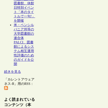
図書館、休館
日特別イベン
ト「本のタイ
トルで一句!」
を開催
米・ペンシル
バニア州等の
大学図書館の
連合体
PALCI、図書
館によるシス
テム相互運用
性評価のため
のガイドを公
開
続きを見る
「カレントアウェア
ネス-R」用のRSS：
よく読まれている
コンテンツ（本