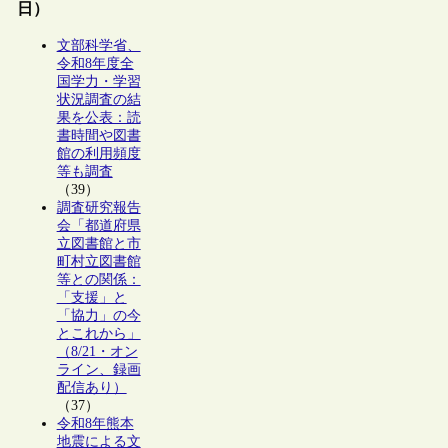
日）
文部科学省、
令和8年度全
国学力・学習
状況調査の結
果を公表：読
書時間や図書
館の利用頻度
等も調査
（39）
調査研究報告
会「都道府県
立図書館と市
町村立図書館
等との関係：
「支援」と
「協力」の今
とこれから」
（8/21・オン
ライン、録画
配信あり）
（37）
令和8年熊本
地震による文