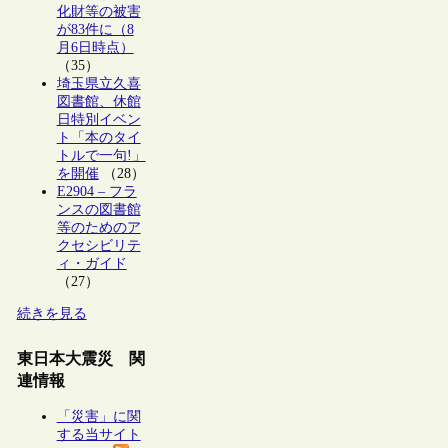
化財等の被害
が83件に（8
月6日時点）
（35）
埼玉県立久喜
図書館、休館
日特別イベン
ト「本のタイ
トルで一句!」
を開催
（28）
E2904 – フラ
ンスの図書館
等のためのア
クセシビリテ
ィ・ガイド
（27）
続きを見る
東日本大震災 関
連情報
「災害」に関
する当サイト