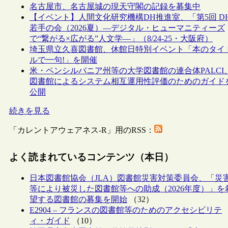
名古屋市、名古屋城の現天守閣の記録を募集中
【イベント】人間文化研究機構DH推進室、「第5回 D
若手の会（2026夏）―デジタル・ヒューマニティーズ
で“繋がる×広がる”人文学―」（8/24-25・大阪府）
埼玉県立久喜図書館、休館日特別イベント「本のタイ
ルで一句!」を開催
米・ペンシルバニア州等の大学図書館の連合体PALCI
図書館によるシステム相互運用性評価のためのガイド
公開
続きを見る
「カレントアウェアネス-R」用のRSS：
よく読まれているコンテンツ（本日）
日本図書館協会（JLA）図書館災害対策委員会、「災
等により被災した図書館等への助成（2026年度）」を
望する図書館の募集を開始
（32）
E2904 – フランスの図書館等のためのアクセシビリテ
ィ・ガイド
（10）