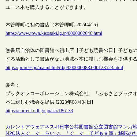
ユース本を購入することができます。
木曽岬町に初の書店（木曽岬町, 2024/4/25）
https://www.town.kisosaki.lg.jp/0000002646.html
無書店自治体の図書館へ初出店【子ども読書の日】子ども
する活動として書店がない地域へ本に親しむ機会を提供する「ふるさと
https://prtimes.jp/main/html/rd/p/000000088.000123523.html
参考：
ブックオフコーポレーション株式会社、「ふるさとブックオ
本に親しむ機会を提供 [2023年08月04日]
https://current.ndl.go.jp/car/186133
カレントアウェアネス-R
日本
公共図書館
公立図書館
マンガ
NPO法人ぐーぐーらいぶ、「ぐーぐー子ども文庫」移転の