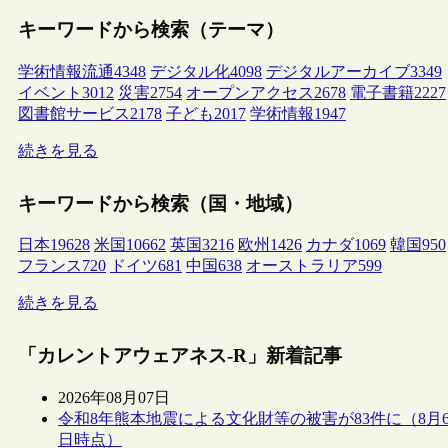
キーワードから検索（テーマ）
学術情報流通
4348
デジタル化
4098
デジタルアーカイブ
3349
イベント
3012
災害
2754
オープンアクセス
2678
電子書籍
2227
図書館サービス
2178
子ども
2017
学術情報
1947
続きを見る
キーワードから検索（国・地域）
日本
19628
米国
10662
英国
3216
欧州
1426
カナダ
1069
韓国
950
フランス
720
ドイツ
681
中国
638
オーストラリア
599
続きを見る
「カレントアウェアネス-R」新着記事
2026年08月07日
令和8年熊本地震による文化財等の被害が83件に（8月
日時点）