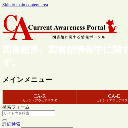
Skip to main content area
図書館界、図書館情報学に関
す。
メインメニュー
CA-R
CA-E
カレントアウェアネス-R
カレントアウェアネス
検索フォーム
詳細検索