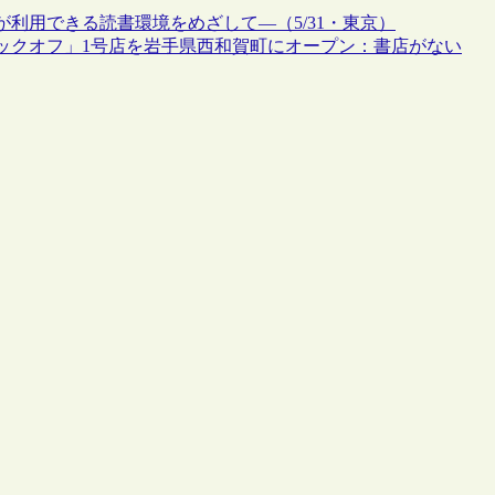
が利用できる読書環境をめざして―（5/31・東京）
ックオフ」1号店を岩手県西和賀町にオープン：書店がない