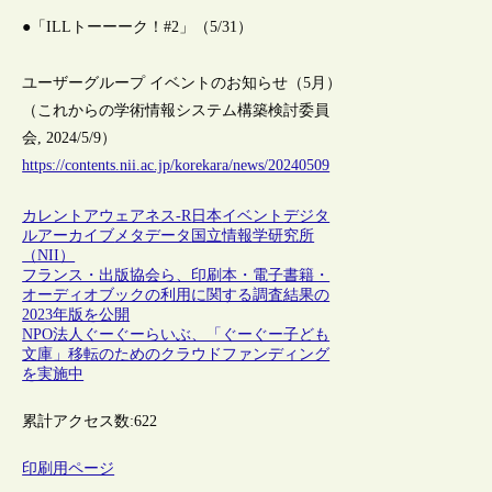
●「ILLトーーーク！#2」（5/31）
ユーザーグループ イベントのお知らせ（5月）
（これからの学術情報システム構築検討委員
会, 2024/5/9）
https://contents.nii.ac.jp/korekara/news/20240509
カレントアウェアネス-R
日本
イベント
デジタ
ルアーカイブ
メタデータ
国立情報学研究所
（NII）
フランス・出版協会ら、印刷本・電子書籍・
オーディオブックの利用に関する調査結果の
2023年版を公開
NPO法人ぐーぐーらいぶ、「ぐーぐー子ども
文庫」移転のためのクラウドファンディング
を実施中
累計アクセス数:
622
印刷用ページ