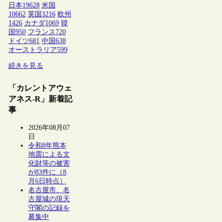
日本
19628
米国
10662
英国
3216
欧州
1426
カナダ
1069
韓
国
950
フランス
720
ドイツ
681
中国
638
オーストラリア
599
続きを見る
「カレントアウェ
アネス-R」新着記
事
2026年08月07
日
令和8年熊本
地震による文
化財等の被害
が83件に（8
月6日時点）
名古屋市、名
古屋城の現天
守閣の記録を
募集中