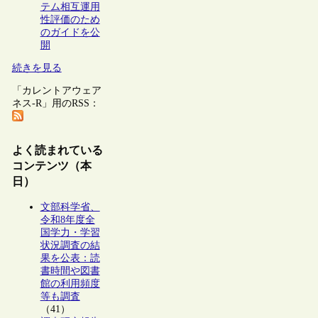
テム相互運用
性評価のため
のガイドを公
開
続きを見る
「カレントアウェア
ネス-R」用のRSS：
よく読まれている
コンテンツ（本
日）
文部科学省、
令和8年度全
国学力・学習
状況調査の結
果を公表：読
書時間や図書
館の利用頻度
等も調査
（41）