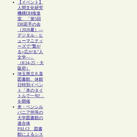
【イベント】
人間文化研究
機構DH推進
室、「第5回
DH若手の会
（2026夏）―
デジタル・ヒ
ューマニティ
ーズで“繋が
る×広がる”人
文学―」
（8/24-25・大
阪府）
埼玉県立久喜
図書館、休館
日特別イベン
ト「本のタイ
トルで一句!」
を開催
米・ペンシル
バニア州等の
大学図書館の
連合体
PALCI、図書
館によるシス