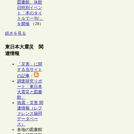
図書館、休館
日特別イベン
ト「本のタイ
トルで一句!」
を開催
（28）
続きを見る
東日本大震災 関
連情報
「災害」に関
する当サイト
の記事
：
調査研究リポ
ート「東日本
大震災と図書
館」
地震・災害 関
連情報（レフ
ァレンス協同
データベー
ス）
各地の図書館