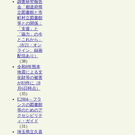
調査研究報告
会「都道府県
立図書館と市
町村立図書館
等との関係：
「支援」と
「協力」の今
とこれから」
（8/21・オン
ライン、録画
配信あり）
（38）
令和8年熊本
地震による文
化財等の被害
が83件に（8
月6日時点）
（35）
E2904 – フラ
ンスの図書館
等のためのア
クセシビリテ
ィ・ガイド
（31）
埼玉県立久喜