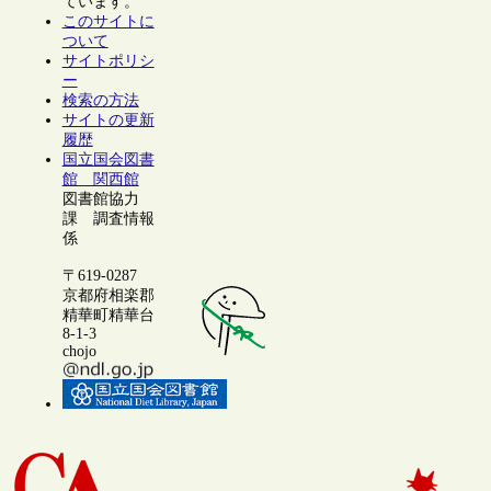
ています。
このサイトに
ついて
サイトポリシ
ー
検索の方法
サイトの更新
履歴
国立国会図書
館 関西館
図書館協力
課 調査情報
係
〒619-0287
京都府相楽郡
精華町精華台
8-1-3
chojo