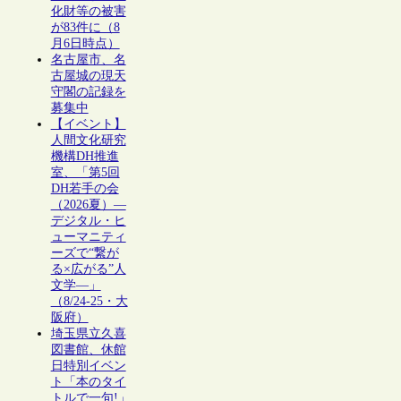
化財等の被害
が83件に（8
月6日時点）
名古屋市、名
古屋城の現天
守閣の記録を
募集中
【イベント】
人間文化研究
機構DH推進
室、「第5回
DH若手の会
（2026夏）―
デジタル・ヒ
ューマニティ
ーズで“繋が
る×広がる”人
文学―」
（8/24-25・大
阪府）
埼玉県立久喜
図書館、休館
日特別イベン
ト「本のタイ
トルで一句!」