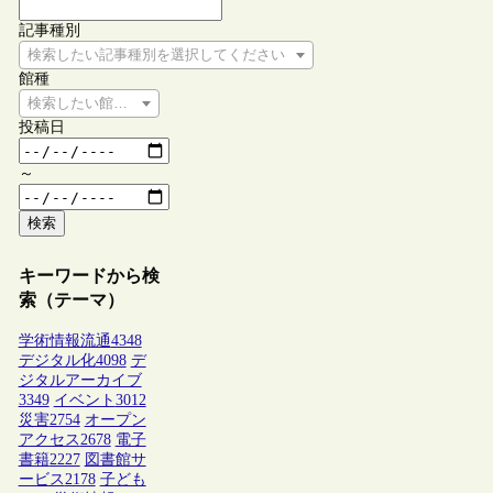
記事種別
検索したい記事種別を選択してください
館種
検索したい館種を選択してください
投稿日
～
検索
キーワードから検
索（テーマ）
学術情報流通
4348
デジタル化
4098
デ
ジタルアーカイブ
3349
イベント
3012
災害
2754
オープン
アクセス
2678
電子
書籍
2227
図書館サ
ービス
2178
子ども