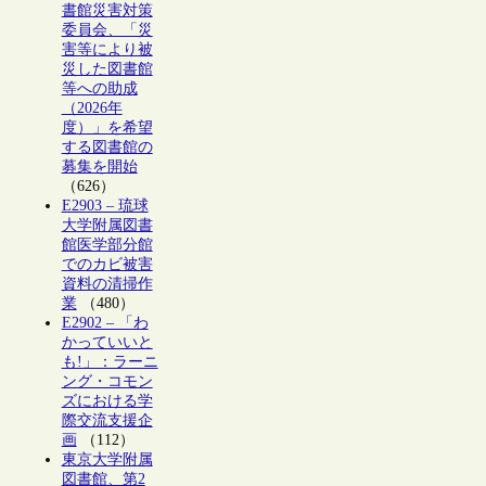
書館災害対策
委員会、「災
害等により被
災した図書館
等への助成
（2026年
度）」を希望
する図書館の
募集を開始
（626）
E2903 – 琉球
大学附属図書
館医学部分館
でのカビ被害
資料の清掃作
業
（480）
E2902 – 「わ
かっていいと
も!」：ラーニ
ング・コモン
ズにおける学
際交流支援企
画
（112）
東京大学附属
図書館、第2