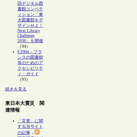
回デジタル図
書館コンペテ
ィション「東
大図書館をデ
ザインせよ！
Next Library
Challenge
2030」を開催
（94）
E2904 – フラ
ンスの図書館
等のためのア
クセシビリテ
ィ・ガイド
（93）
続きを見る
東日本大震災 関
連情報
「災害」に関
する当サイト
の記事
：