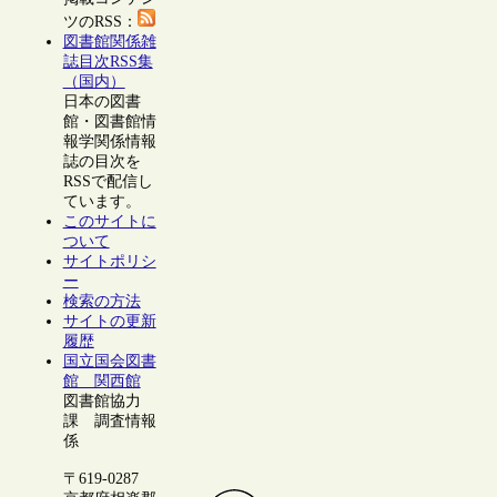
ツのRSS：
図書館関係雑
誌目次RSS集
（国内）
日本の図書
館・図書館情
報学関係情報
誌の目次を
RSSで配信し
ています。
このサイトに
ついて
サイトポリシ
ー
検索の方法
サイトの更新
履歴
国立国会図書
館 関西館
図書館協力
課 調査情報
係
〒619-0287