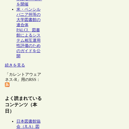
を開催
米・ペンシル
バニア州等の
大学図書館の
連合体
PALCI、図書
館によるシス
テム相互運用
性評価のため
のガイドを公
開
続きを見る
「カレントアウェア
ネス-R」用のRSS：
よく読まれている
コンテンツ（本
日）
日本図書館協
会（JLA）図