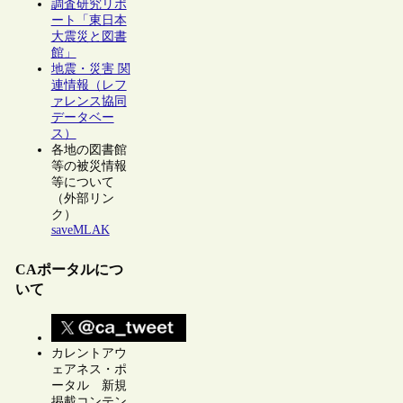
調査研究リポ
ート「東日本
大震災と図書
館」
地震・災害 関
連情報（レフ
ァレンス協同
データベー
ス）
各地の図書館
等の被災情報
等について
（外部リン
ク）
saveMLAK
CAポータルにつ
いて
カレントアウ
ェアネス・ポ
ータル 新規
掲載コンテン