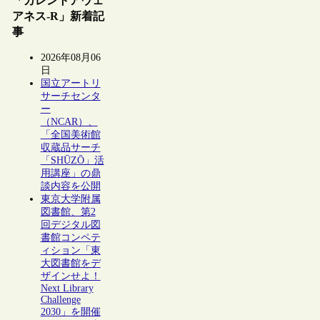
「カレントアウェ
アネス-R」新着記
事
2026年08月06
日
国立アートリ
サーチセンタ
ー
（NCAR）、
「全国美術館
収蔵品サーチ
「SHŪZŌ」活
用講座」の鼎
談内容を公開
東京大学附属
図書館、第2
回デジタル図
書館コンペテ
ィション「東
大図書館をデ
ザインせよ！
Next Library
Challenge
2030」を開催