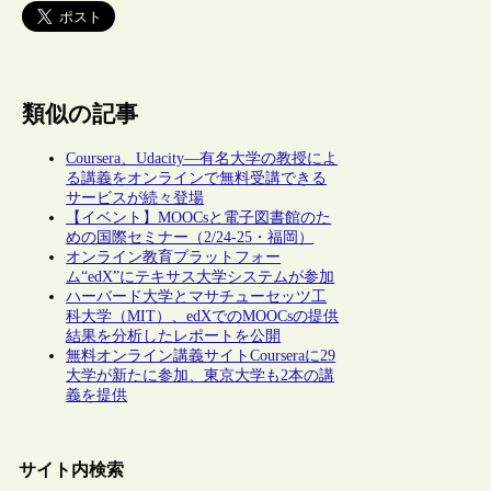
類似の記事
Coursera、Udacity―有名大学の教授によ
る講義をオンラインで無料受講できる
サービスが続々登場
【イベント】MOOCsと電子図書館のた
めの国際セミナー（2/24-25・福岡）
オンライン教育プラットフォー
ム“edX”にテキサス大学システムが参加
ハーバード大学とマサチューセッツ工
科大学（MIT）、edXでのMOOCsの提供
結果を分析したレポートを公開
無料オンライン講義サイトCourseraに29
大学が新たに参加、東京大学も2本の講
義を提供
サイト内検索