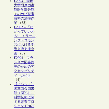
E2903 – 琉球
大学附属図書
館医学部分館
でのカビ被害
資料の清掃作
業
（88）
E2902 – 「わ
かっていいと
も!」：ラーニ
ング・コモン
ズにおける学
際交流支援企
画
（6）
E2904 – フラ
ンスの図書館
等のためのア
クセシビリテ
ィ・ガイド
（4）
【イベント】
国立国会図書
館（NDL）、
科学技術に関
する調査プロ
ジェクト2026