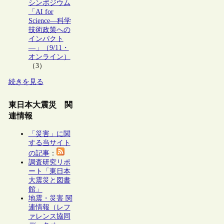
シンポジウム
「AI for
Science―科学
技術政策への
インパクト
―」（9/11・
オンライン）
（3）
続きを見る
東日本大震災 関
連情報
「災害」に関
する当サイト
の記事
：
調査研究リポ
ート「東日本
大震災と図書
館」
地震・災害 関
連情報（レフ
ァレンス協同