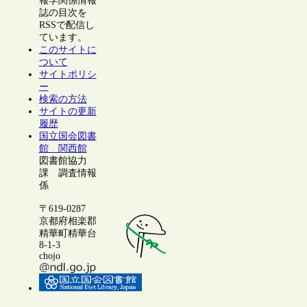
報学関係情報
誌の目次を
RSSで配信し
ています。
このサイトに
ついて
サイトポリシ
ー
検索の方法
サイトの更新
履歴
国立国会図書
館 関西館
図書館協力
課 調査情報
係
〒619-0287
京都府相楽郡
精華町精華台
8-1-3
chojo