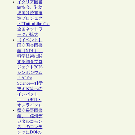
イタリア図書
館協会、乳幼
児向け読書推
進プロジェク
ト“TuttInLibro”：
全国ネットワ
ークが拡大
【イベント】
国立国会図書
館（NDL）、
科学技術に関
する調査プロ
ジェクト2026
シンポジウム
「AI for
Science―科学
技術政策への
インパクト
―」（9/11・
オンライン）
県立長野図書
館、「信州デ
ジタルコモン
ズ」のコンテ
ンツにDOIの