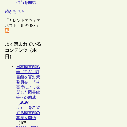
付与を開始
続きを見る
「カレントアウェア
ネス-R」用のRSS：
よく読まれている
コンテンツ（本
日）
日本図書館協
会（JLA）図
書館災害対策
委員会、「災
害等により被
災した図書館
等への助成
（2026年
度）」を希望
する図書館の
募集を開始
（105）