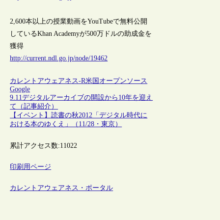
2,600本以上の授業動画をYouTubeで無料公開
しているKhan Academyが500万ドルの助成金を
獲得
http://current.ndl.go.jp/node/19462
カレントアウェアネス-R
米国
オープンソース
Google
9.11デジタルアーカイブの開設から10年を迎え
て（記事紹介）
【イベント】読書の秋2012「デジタル時代に
おける本のゆくえ」（11/28・東京）
累計アクセス数:
11022
印刷用ページ
カレントアウェアネス・ポータル