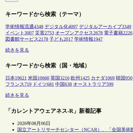
キーワードから検索（テーマ）
学術情報流通
4348
デジタル化
4097
デジタルアーカイブ
3349
イベント
3007
災害
2753
オープンアクセス
2678
電子書籍
2226
図書館サービス
2178
子ども
2017
学術情報
1947
続きを見る
キーワードから検索（国・地域）
日本
19621
米国
10660
英国
3216
欧州
1425
カナダ
1069
韓国
950
フランス
719
ドイツ
681
中国
638
オーストラリア
599
続きを見る
「カレントアウェアネス-R」新着記事
2026年08月06日
国立アートリサーチセンター（NCAR）、「全国美術