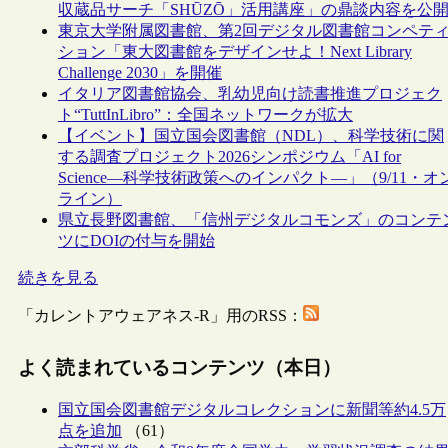
収蔵品サーチ「SHŪZŌ」活用講座」の鼎談内容を公
東京大学附属図書館、第2回デジタル図書館コンペテ
ション「東大図書館をデザインせよ！Next Library
Challenge 2030」を開催
イタリア図書館協会、乳幼児向け読書推進プロジェク
ト“TuttInLibro”：全国ネットワークが拡大
【イベント】国立国会図書館（NDL）、科学技術に関
する調査プロジェクト2026シンポジウム「AI for
Science―科学技術政策へのインパクト―」（9/11・オ
ライン）
県立長野図書館、「信州デジタルコモンズ」のコンテ
ツにDOIの付与を開始
続きを見る
「カレントアウェアネス-R」用のRSS：
よく読まれているコンテンツ（本日）
国立国会図書館デジタルコレクションに新聞等約4.5万
点を追加
（61）