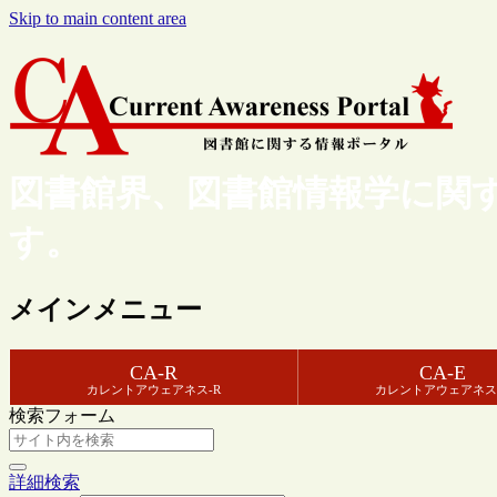
Skip to main content area
図書館界、図書館情報学に関
す。
メインメニュー
CA-R
CA-E
カレントアウェアネス-R
カレントアウェアネス
検索フォーム
詳細検索