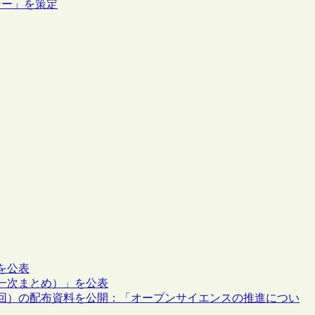
シー」を策定
を公表
一次まとめ）」を公表
3回）の配布資料を公開：「オープンサイエンスの推進につい