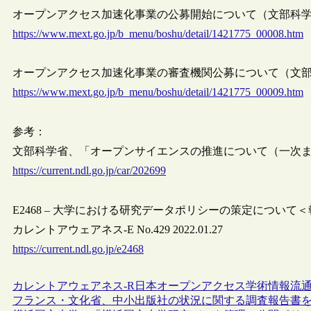
オープンアクセス加速化事業の公募開始について（文部科学省, 20
https://www.mext.go.jp/b_menu/boshu/detail/1421775_00008.htm
オープンアクセス加速化事業の審査機関公募について（文部科学省,
https://www.mext.go.jp/b_menu/boshu/detail/1421775_00009.htm
参考：
文部科学省、「オープンサイエンスの推進について（一次まとめ）
https://current.ndl.go.jp/car/202699
E2468 – 大学における研究データポリシーの策定について
カレントアウェアネス-E No.429 2022.01.27
https://current.ndl.go.jp/e2468
カレントアウェアネス-R
日本
オープンアクセス
学術情報流
フランス・文化省、中小出版社の状況に関する調査報告書