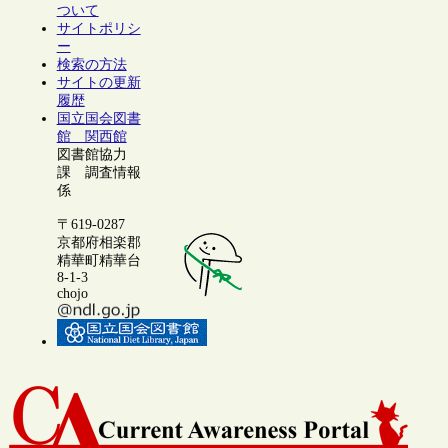
ついて
サイトポリシ
ー
検索の方法
サイトの更新
履歴
国立国会図書
館 関西館
図書館協力
課 調査情報
係
〒619-0287
京都府相楽郡
精華町精華台
8-1-3
chojo