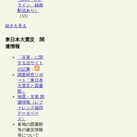
ライン、録画
配信あり）
（53）
続きを見る
東日本大震災 関
連情報
「災害」に関
する当サイト
の記事
：
調査研究リポ
ート「東日本
大震災と図書
館」
地震・災害 関
連情報（レフ
ァレンス協同
データベー
ス）
各地の図書館
等の被災情報
等について