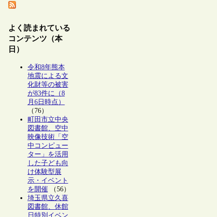
よく読まれている
コンテンツ（本
日）
令和8年熊本
地震による文
化財等の被害
が83件に（8
月6日時点）
（76）
町田市立中央
図書館、空中
映像技術「空
中コンピュー
ター」を活用
した子ども向
け体験型展
示・イベント
を開催
（56）
埼玉県立久喜
図書館、休館
日特別イベン