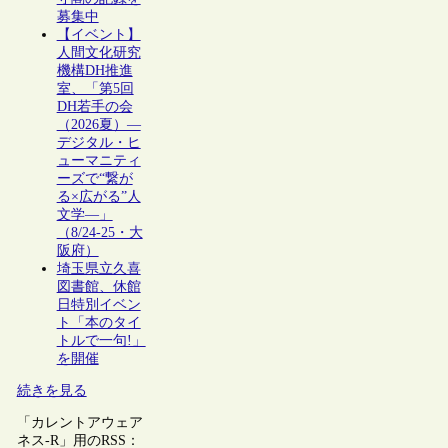
募集中
【イベント】
人間文化研究
機構DH推進
室、「第5回
DH若手の会
（2026夏）―
デジタル・ヒ
ューマニティ
ーズで“繋が
る×広がる”人
文学―」
（8/24-25・大
阪府）
埼玉県立久喜
図書館、休館
日特別イベン
ト「本のタイ
トルで一句!」
を開催
続きを見る
「カレントアウェア
ネス-R」用のRSS：