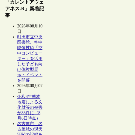
「カレントアウェ
アネス-R」新着記
事
2026年08月10
日
町田市立中央
図書館、空中
映像技術「空
中コンピュー
ター」を活用
した子ども向
け体験型展
示・イベント
を開催
2026年08月07
日
令和8年熊本
地震による文
化財等の被害
が83件に（8
月6日時点）
名古屋市、名
古屋城の現天
守閣の記録を