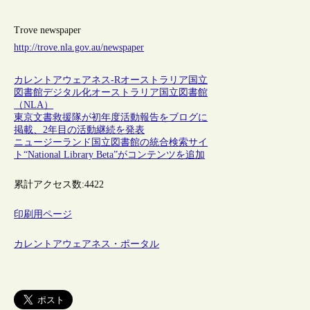
Trove newspaper
http://trove.nla.gov.au/newspaper
カレントアウェアネス-R
オーストラリア
国立
図書館
デジタル化
オーストラリア国立図書館
（NLA）
東京文書救援隊が初年度活動報告をブログに
掲載、2年目の活動継続を発表
ニュージーランド国立図書館の統合検索サイ
ト“National Library Beta”がコンテンツを追加
累計アクセス数:
4422
印刷用ページ
カレントアウェアネス・ポータル