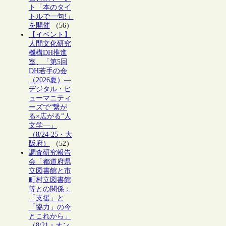
ト「本のタイ
トルで一句!」
を開催
（56）
【イベント】
人間文化研究
機構DH推進
室、「第5回
DH若手の会
（2026夏）―
デジタル・ヒ
ューマニティ
ーズで“繋が
る×広がる”人
文学―」
（8/24-25・大
阪府）
（52）
調査研究報告
会「都道府県
立図書館と市
町村立図書館
等との関係：
「支援」と
「協力」の今
とこれから」
（8/21・オン