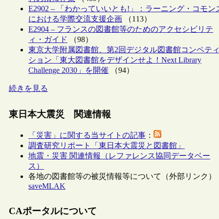
E2902 – 「わかっていいとも!」：ラーニング・コモン
における学際交流支援企画
（113）
E2904 – フランスの図書館等のためのアクセシビリテ
ィ・ガイド
（98）
東京大学附属図書館、第2回デジタル図書館コンペテ
ション「東大図書館をデザインせよ！Next Library
Challenge 2030」を開催
（94）
続きを見る
東日本大震災 関連情報
「災害」に関する当サイトの記事
：
調査研究リポート「東日本大震災と図書館」
地震・災害 関連情報（レファレンス協同データベー
ス）
各地の図書館等の被災情報等について（外部リンク）
saveMLAK
CAポータルについて