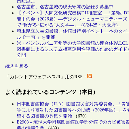
日時点）
名古屋市、名古屋城の現天守閣の記録を募集中
【イベント】人間文化研究機構DH推進室、「第5回 D
若手の会（2026夏）―デジタル・ヒューマニティーズ
で“繋がる×広がる”人文学―」（8/24-25・大阪府）
埼玉県立久喜図書館、休館日特別イベント「本のタイ
ルで一句!」を開催
米・ペンシルバニア州等の大学図書館の連合体PALCI
図書館によるシステム相互運用性評価のためのガイド
公開
続きを見る
「カレントアウェアネス-R」用のRSS：
よく読まれているコンテンツ（本日）
日本図書館協会（JLA）図書館災害対策委員会、「災
等により被災した図書館等への助成（2026年度）」を
望する図書館の募集を開始
（670）
E2903 – 琉球大学附属図書館医学部分館でのカビ被害
料の清掃作業
（489）