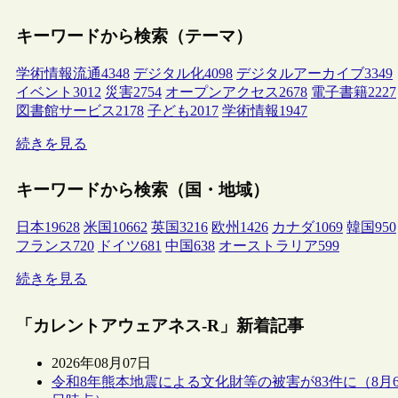
キーワードから検索（テーマ）
学術情報流通
4348
デジタル化
4098
デジタルアーカイブ
3349
イベント
3012
災害
2754
オープンアクセス
2678
電子書籍
2227
図書館サービス
2178
子ども
2017
学術情報
1947
続きを見る
キーワードから検索（国・地域）
日本
19628
米国
10662
英国
3216
欧州
1426
カナダ
1069
韓国
950
フランス
720
ドイツ
681
中国
638
オーストラリア
599
続きを見る
「カレントアウェアネス-R」新着記事
2026年08月07日
令和8年熊本地震による文化財等の被害が83件に（8月