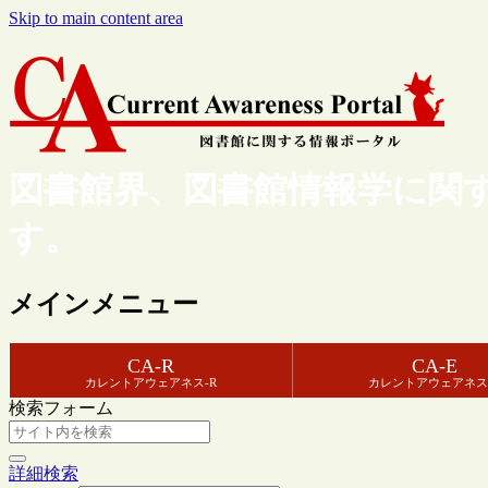
Skip to main content area
図書館界、図書館情報学に関
す。
メインメニュー
CA-R
CA-E
カレントアウェアネス-R
カレントアウェアネス
検索フォーム
詳細検索