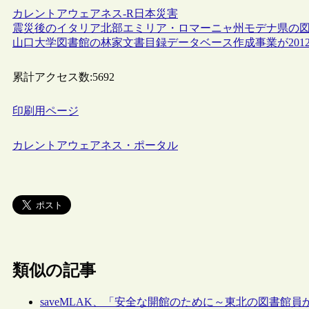
カレントアウェアネス-R
日本
災害
震災後のイタリア北部エミリア・ロマーニャ州モデナ県の
山口大学図書館の林家文書目録データベース作成事業が201
累計アクセス数:
5692
印刷用ページ
カレントアウェアネス・ポータル
類似の記事
saveMLAK、「安全な開館のために～東北の図書館