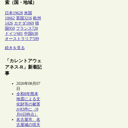
索（国・地域）
日本
19628
米国
10662
英国
3216
欧州
1426
カナダ
1069
韓
国
950
フランス
720
ドイツ
681
中国
638
オーストラリア
599
続きを見る
「カレントアウェ
アネス-R」新着記
事
2026年08月07
日
令和8年熊本
地震による文
化財等の被害
が83件に（8
月6日時点）
名古屋市、名
古屋城の現天