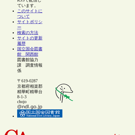
RSSで配信し
ています。
このサイトに
ついて
サイトポリシ
ー
検索の方法
サイトの更新
履歴
国立国会図書
館 関西館
図書館協力
課 調査情報
係
〒619-0287
京都府相楽郡
精華町精華台
8-1-3
chojo