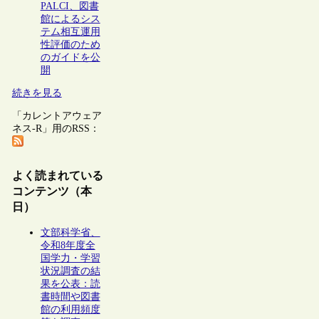
PALCI、図書
館によるシス
テム相互運用
性評価のため
のガイドを公
開
続きを見る
「カレントアウェア
ネス-R」用のRSS：
よく読まれている
コンテンツ（本
日）
文部科学省、
令和8年度全
国学力・学習
状況調査の結
果を公表：読
書時間や図書
館の利用頻度