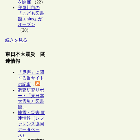
を開催
（22）
寝屋川市の
「こども図書
館＋plus」が
オープン
（20）
続きを見る
東日本大震災 関
連情報
「災害」に関
する当サイト
の記事
：
調査研究リポ
ート「東日本
大震災と図書
館」
地震・災害 関
連情報（レフ
ァレンス協同
データベー
ス）