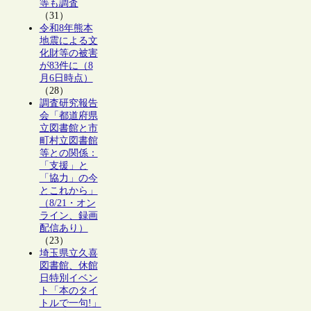
等も調査
（31）
令和8年熊本
地震による文
化財等の被害
が83件に（8
月6日時点）
（28）
調査研究報告
会「都道府県
立図書館と市
町村立図書館
等との関係：
「支援」と
「協力」の今
とこれから」
（8/21・オン
ライン、録画
配信あり）
（23）
埼玉県立久喜
図書館、休館
日特別イベン
ト「本のタイ
トルで一句!」