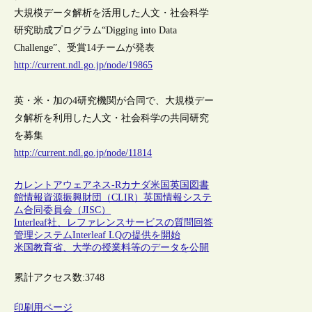
大規模データ解析を活用した人文・社会科学
研究助成プログラム“Digging into Data
Challenge”、受賞14チームが発表
http://current.ndl.go.jp/node/19865
英・米・加の4研究機関が合同で、大規模デー
タ解析を利用した人文・社会科学の共同研究
を募集
http://current.ndl.go.jp/node/11814
カレントアウェアネス-R
カナダ
米国
英国
図書
館情報資源振興財団（CLIR）
英国情報システ
ム合同委員会（JISC）
Interleaf社、レファレンスサービスの質問回答
管理システムInterleaf LQの提供を開始
米国教育省、大学の授業料等のデータを公開
累計アクセス数:
3748
印刷用ページ