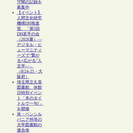
守閣の記録を
募集中
【イベント】
人間文化研究
機構DH推進
室、「第5回
DH若手の会
（2026夏）―
デジタル・ヒ
ューマニティ
ーズで“繋が
る×広がる”人
文学―」
（8/24-25・大
阪府）
埼玉県立久喜
図書館、休館
日特別イベン
ト「本のタイ
トルで一句!」
を開催
米・ペンシル
バニア州等の
大学図書館の
連合体