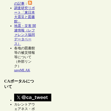
の記事
：
調査研究リポ
ート「東日本
大震災と図書
館」
地震・災害 関
連情報（レフ
ァレンス協同
データベー
ス）
各地の図書館
等の被災情報
等について
（外部リン
ク）
saveMLAK
CAポータルにつ
いて
カレントアウ
ェアネス・ポ