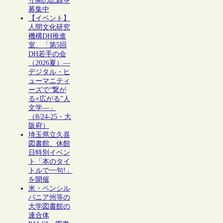
守閣の記録を
募集中
【イベント】
人間文化研究
機構DH推進
室、「第5回
DH若手の会
（2026夏）―
デジタル・ヒ
ューマニティ
ーズで“繋が
る×広がる”人
文学―」
（8/24-25・大
阪府）
埼玉県立久喜
図書館、休館
日特別イベン
ト「本のタイ
トルで一句!」
を開催
米・ペンシル
バニア州等の
大学図書館の
連合体