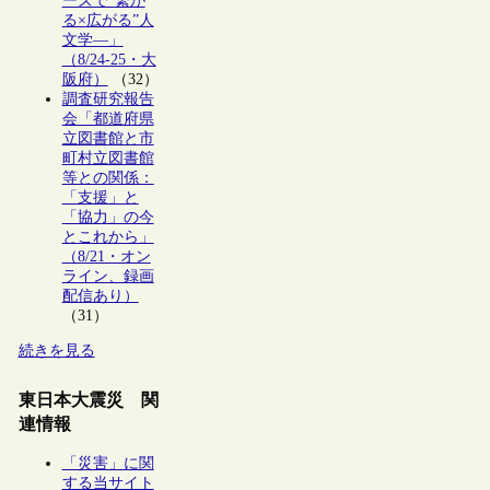
ーズで“繋が
る×広がる”人
文学―」
（8/24-25・大
阪府）
（32）
調査研究報告
会「都道府県
立図書館と市
町村立図書館
等との関係：
「支援」と
「協力」の今
とこれから」
（8/21・オン
ライン、録画
配信あり）
（31）
続きを見る
東日本大震災 関
連情報
「災害」に関
する当サイト