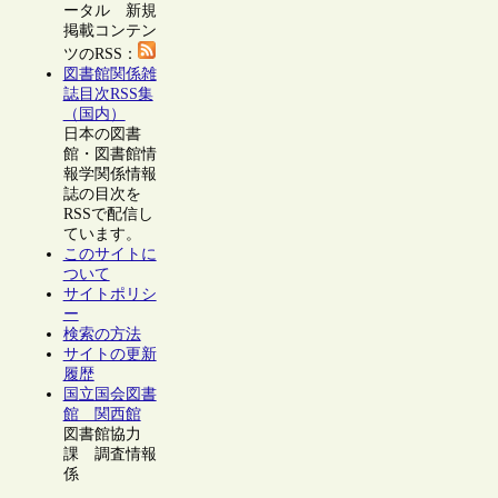
ータル 新規
掲載コンテン
ツのRSS：
図書館関係雑
誌目次RSS集
（国内）
日本の図書
館・図書館情
報学関係情報
誌の目次を
RSSで配信し
ています。
このサイトに
ついて
サイトポリシ
ー
検索の方法
サイトの更新
履歴
国立国会図書
館 関西館
図書館協力
課 調査情報
係