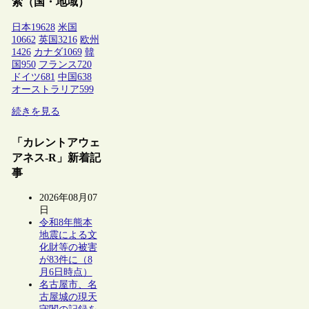
索（国・地域）
日本
19628
米国
10662
英国
3216
欧州
1426
カナダ
1069
韓
国
950
フランス
720
ドイツ
681
中国
638
オーストラリア
599
続きを見る
「カレントアウェ
アネス-R」新着記
事
2026年08月07
日
令和8年熊本
地震による文
化財等の被害
が83件に（8
月6日時点）
名古屋市、名
古屋城の現天