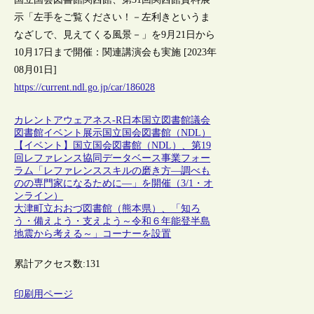
示「左手をご覧ください！－左利きというま
なざしで、見えてくる風景－」を9月21日から
10月17日まで開催：関連講演会も実施 [2023年
08月01日]
https://current.ndl.go.jp/car/186028
カレントアウェアネス-R
日本
国立図書館
議会
図書館
イベント
展示
国立国会図書館（NDL）
【イベント】国立国会図書館（NDL）、第19
回レファレンス協同データベース事業フォー
ラム「レファレンススキルの磨き方―調べも
のの専門家になるために―」を開催（3/1・オ
ンライン）
大津町立おおづ図書館（熊本県）、「知ろ
う・備えよう・支えよう～令和６年能登半島
地震から考える～」コーナーを設置
累計アクセス数:
131
印刷用ページ