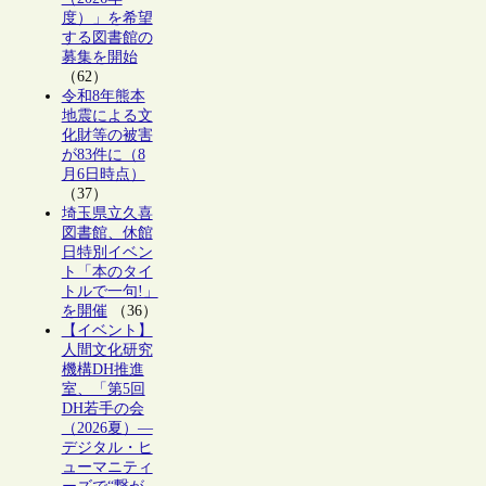
度）」を希望
する図書館の
募集を開始
（62）
令和8年熊本
地震による文
化財等の被害
が83件に（8
月6日時点）
（37）
埼玉県立久喜
図書館、休館
日特別イベン
ト「本のタイ
トルで一句!」
を開催
（36）
【イベント】
人間文化研究
機構DH推進
室、「第5回
DH若手の会
（2026夏）―
デジタル・ヒ
ューマニティ