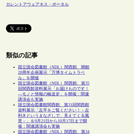
カレントアウェアネス・ポータル
類似の記事
国立国会図書館（NDL）関西館、開館
20周年企画展示「万博タイムトラベ
ル」を開催
国立国会図書館（NDL）関西館、第35
回関西館資料展示「お届けものです！
―モノと情報の輸送史」を開催：関連
講演会も実施
国立国会図書館関西館、第31回関西館
資料展示「左手をご覧ください！－左
利きというまなざしで、見えてくる風
景－」を9月21日から10月17日まで開
催：関連講演会も実施
国立国会図書館（NDL）関西館、第34