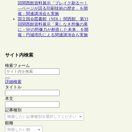
回関西館資料展示「ブレイク刷るー！
―ページが語る印刷技術の歴史」を開
催：関連講演会も実施
国立国会図書館（NDL）関西館、第33
回関西館資料展示「果しなき想像の果
に－SFの想像力が創造した未来」を開
催：円城塔氏による関連講演会も実施
サイト内検索
検索フォーム
詳細検索
タイトル
本文
記事種別
検索したい記事種別を選択してください
館種
検索したい館種を選択してください