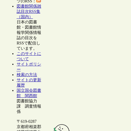
ツのRSS：
図書館関係雑
誌目次RSS集
（国内）
日本の図書
館・図書館情
報学関係情報
誌の目次を
RSSで配信し
ています。
このサイトに
ついて
サイトポリシ
ー
検索の方法
サイトの更新
履歴
国立国会図書
館 関西館
図書館協力
課 調査情報
係
〒619-0287
京都府相楽郡