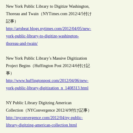
New York Public Library to Digitize Washington,
Thoreau and Twain（NYTimes.com 2012/4/5付け
記事）
http://artsbeat.blogs.nytimes.com/2012/04/05/new-
york-public-library-to-digitize-washington-
thoreau-and-twain/
New York Public Library’s Massive Digitization
Project Begins（Huffington Post 2012/4/6付け記
事）
http://www.huffingtonpost.com/2012/04/06/new-
york-public-library-digitization_n_1408313.html
NY Public Library Digitzing American
Collection（NYConvergence 2012/4/9付け記事）
http://nyconvergence.com/2012/04/ny-public-
library-digitzing-american-collection.html