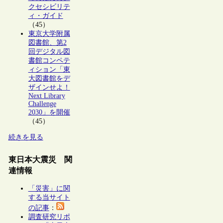
クセシビリテ
ィ・ガイド
（45）
東京大学附属
図書館、第2
回デジタル図
書館コンペテ
ィション「東
大図書館をデ
ザインせよ！
Next Library
Challenge
2030」を開催
（45）
続きを見る
東日本大震災 関
連情報
「災害」に関
する当サイト
の記事
：
調査研究リポ