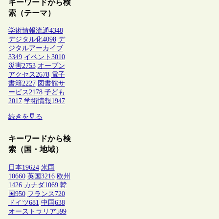
キーワードから検
索（テーマ）
学術情報流通
4348
デジタル化
4098
デ
ジタルアーカイブ
3349
イベント
3010
災害
2753
オープン
アクセス
2678
電子
書籍
2227
図書館サ
ービス
2178
子ども
2017
学術情報
1947
続きを見る
キーワードから検
索（国・地域）
日本
19624
米国
10660
英国
3216
欧州
1426
カナダ
1069
韓
国
950
フランス
720
ドイツ
681
中国
638
オーストラリア
599