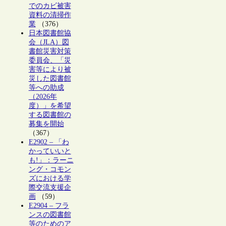
でのカビ被害
資料の清掃作
業
（376）
日本図書館協
会（JLA）図
書館災害対策
委員会、「災
害等により被
災した図書館
等への助成
（2026年
度）」を希望
する図書館の
募集を開始
（367）
E2902 – 「わ
かっていいと
も!」：ラーニ
ング・コモン
ズにおける学
際交流支援企
画
（59）
E2904 – フラ
ンスの図書館
等のためのア