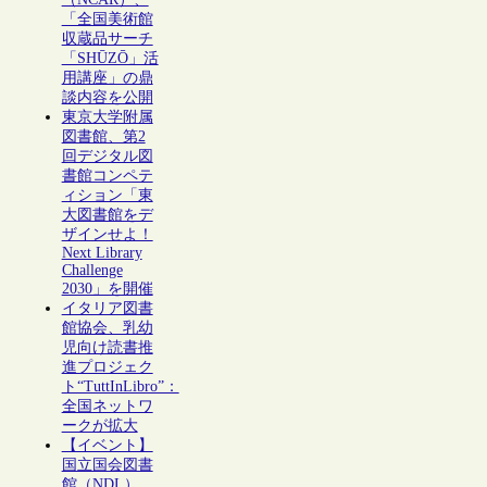
「全国美術館
収蔵品サーチ
「SHŪZŌ」活
用講座」の鼎
談内容を公開
東京大学附属
図書館、第2
回デジタル図
書館コンペテ
ィション「東
大図書館をデ
ザインせよ！
Next Library
Challenge
2030」を開催
イタリア図書
館協会、乳幼
児向け読書推
進プロジェク
ト“TuttInLibro”：
全国ネットワ
ークが拡大
【イベント】
国立国会図書
館（NDL）、