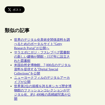
類似の記事
世界のデジタル化美術史関係資料を調
べるためのポータルサイト“Getty
Research Portal”が公開へ
サラエボにガジ・フスレブベグ図書館
の新しい建物が開館－1537年に設立さ
れた図書館
米国自然史博物館、7,000点のデジタル
資料を提供する”Digital Special
Collections”を公開
ニューヨークフィルのデジタルアーカ
イブが公開
世界第2位の規模を誇る米シカゴ歴史博
物館のファッションコレクションがデ
ジタル化、約1,400枚の高精細写真が公
開