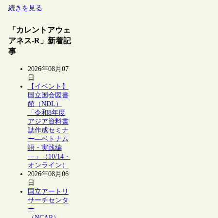
続きを見る
「カレントアウェ
アネス-R」新着記
事
2026年08月07
日
【イベント】
国立国会図書
館（NDL）
「令和8年度
アジア資料書
誌作成セミナ
ー―ベトナム
語・実践編
―」（10/14・
オンライン）
2026年08月06
日
国立アートリ
サーチセンタ
ー
（NCAR）、