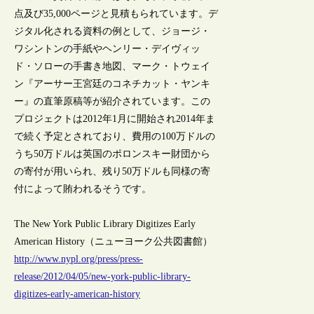
点及び35,000ページと見積もられています。デ
ジタル化される資料の例として、ジョージ・
ワシントンの手紙やヘンリー・デイヴィッ
ド・ソローの手書き地図、マーク・トウェイ
ン『アーサー王宮廷のコネチカット・ヤンキ
ー』の直筆原稿等が紹介されています。この
プロジェクトは2012年1月に開始され2014年ま
で続く予定とされており、費用の100万ドルの
うち50万ドルは英国のポロンスキー財団から
の寄付が用いられ、残り50万ドルも同様の寄
付によって賄われるそうです。
The New York Public Library Digitizes Early
American History（ニューヨーク公共図書館）
http://www.nypl.org/press/press-
release/2012/04/05/new-york-public-library-
digitizes-early-american-history