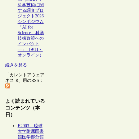
科学技術に関
する調査プロ
ジェクト2026
シンポジウム
「AI for
Science―科学
技術政策への
インパクト
―」（9/11・
オンライン）
続きを見る
「カレントアウェア
ネス-R」用のRSS：
よく読まれている
コンテンツ（本
日）
E2903 – 琉球
大学附属図書
館医学部分館