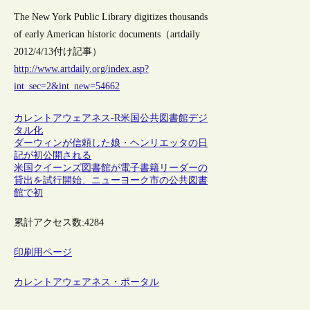
The New York Public Library digitizes thousands
of early American historic documents（artdaily
2012/4/13付け記事）
http://www.artdaily.org/index.asp?
int_sec=2&int_new=54662
カレントアウェアネス-R
米国
公共図書館
デジ
タル化
ダーウィンが信頼した娘・ヘンリエッタの日
記が初公開される
米国クイーンズ図書館が電子書籍リーダーの
貸出を試行開始、ニューヨーク市の公共図書
館で初
累計アクセス数:
4284
印刷用ページ
カレントアウェアネス・ポータル