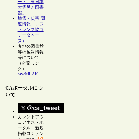
ート「東日本
大震災と図書
館」
地震・災害 関
連情報（レフ
ァレンス協同
データベー
ス）
各地の図書館
等の被災情報
等について
（外部リン
ク）
saveMLAK
CAポータルにつ
いて
カレントアウ
ェアネス・ポ
ータル 新規
掲載コンテン