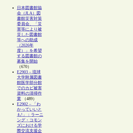
日本図書館協
会（JLA）図
書館災害対策
委員会、「災
害等により被
災した図書館
等への助成
（2026年
度）」を希望
する図書館の
募集を開始
（670）
E2903 – 琉球
大学附属図書
館医学部分館
でのカビ被害
資料の清掃作
業
（489）
E2902 – 「わ
かっていいと
も!」：ラーニ
ング・コモン
ズにおける学
際交流支援企