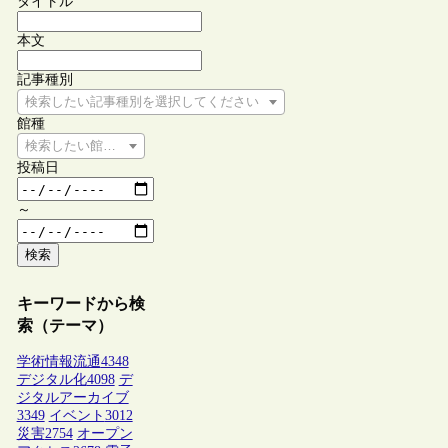
タイトル
本文
記事種別
検索したい記事種別を選択してください
館種
検索したい館種を選択してください
投稿日
～
検索
キーワードから検
索（テーマ）
学術情報流通
4348
デジタル化
4098
デ
ジタルアーカイブ
3349
イベント
3012
災害
2754
オープン