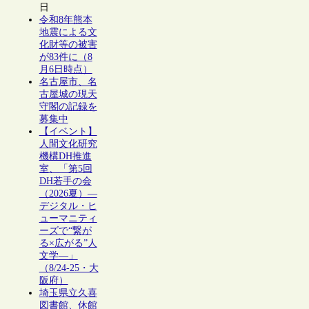
日
令和8年熊本
地震による文
化財等の被害
が83件に（8
月6日時点）
名古屋市、名
古屋城の現天
守閣の記録を
募集中
【イベント】
人間文化研究
機構DH推進
室、「第5回
DH若手の会
（2026夏）―
デジタル・ヒ
ューマニティ
ーズで“繋が
る×広がる”人
文学―」
（8/24-25・大
阪府）
埼玉県立久喜
図書館、休館