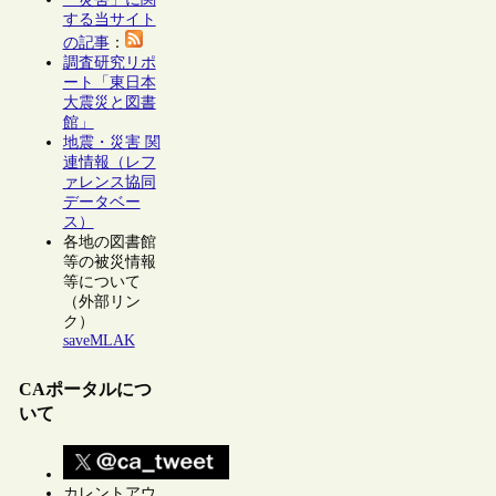
する当サイト
の記事
：
調査研究リポ
ート「東日本
大震災と図書
館」
地震・災害 関
連情報（レフ
ァレンス協同
データベー
ス）
各地の図書館
等の被災情報
等について
（外部リン
ク）
saveMLAK
CAポータルにつ
いて
カレントアウ