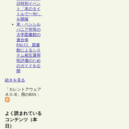
日特別イベン
ト「本のタイ
トルで一句!」
を開催
米・ペンシル
バニア州等の
大学図書館の
連合体
PALCI、図書
館によるシス
テム相互運用
性評価のため
のガイドを公
開
続きを見る
「カレントアウェア
ネス-R」用のRSS：
よく読まれている
コンテンツ（本
日）