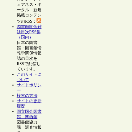
ェアネス・ポ
ータル 新規
掲載コンテン
ツのRSS：
図書館関係雑
誌目次RSS集
（国内）
日本の図書
館・図書館情
報学関係情報
誌の目次を
RSSで配信し
ています。
このサイトに
ついて
サイトポリシ
ー
検索の方法
サイトの更新
履歴
国立国会図書
館 関西館
図書館協力
課 調査情報