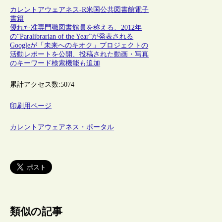
カレントアウェアネス-R
米国
公共図書館
電子
書籍
優れた准専門職図書館員を称える、2012年
の“Paralibrarian of the Year”が発表される
Googleが「未来へのキオク」プロジェクトの
活動レポートを公開、投稿された動画・写真
のキーワード検索機能も追加
累計アクセス数:
5074
印刷用ページ
カレントアウェアネス・ポータル
類似の記事