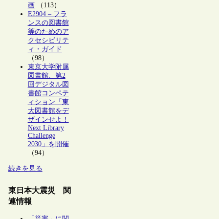
画
（113）
E2904 – フラ
ンスの図書館
等のためのア
クセシビリテ
ィ・ガイド
（98）
東京大学附属
図書館、第2
回デジタル図
書館コンペテ
ィション「東
大図書館をデ
ザインせよ！
Next Library
Challenge
2030」を開催
（94）
続きを見る
東日本大震災 関
連情報
「災害」に関