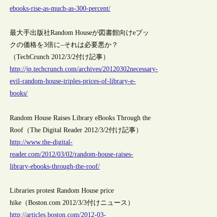
ebooks-rise-as-much-as-300-percent/
最大手出版社Random Houseが図書館向けeブッ
クの価格を3倍に–それは必要悪か？
（TechCrunch 2012/3/2付け記事）
http://jp.techcrunch.com/archives/20120302necessary-
evil-random-house-triples-prices-of-library-e-
books/
Random House Raises Library eBooks Through the
Roof（The Digital Reader 2012/3/2付け記事）
http://www.the-digital-
reader.com/2012/03/02/random-house-raises-
library-ebooks-through-the-roof/
Libraries protest Random House price
hike（Boston.com 2012/3/3付けニュース）
http://articles.boston.com/2012-03-