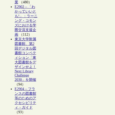
業
（480）
E2902 – 「わ
かっていいと
も!」：ラーニ
ング・コモン
ズにおける学
際交流支援企
画
（112）
東京大学附属
図書館、第2
回デジタル図
書館コンペテ
ィション「東
大図書館をデ
ザインせよ！
Next Library
Challenge
2030」を開催
（94）
E2904 – フラ
ンスの図書館
等のためのア
クセシビリテ
ィ・ガイド
（93）