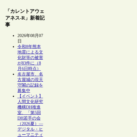
「カレントアウェ
アネス-R」新着記
事
2026年08月07
日
令和8年熊本
地震による文
化財等の被害
が83件に（8
月6日時点）
名古屋市、名
古屋城の現天
守閣の記録を
募集中
【イベント】
人間文化研究
機構DH推進
室、「第5回
DH若手の会
（2026夏）―
デジタル・ヒ
ューマニティ