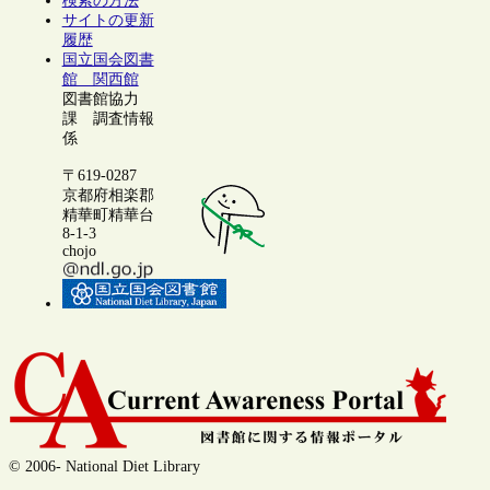
検索の方法
サイトの更新
履歴
国立国会図書
館 関西館
図書館協力
課 調査情報
係
〒619-0287
京都府相楽郡
精華町精華台
8-1-3
chojo
© 2006- National Diet Library