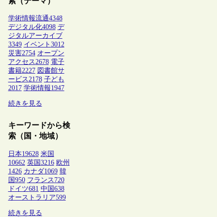
索（テーマ）
学術情報流通
4348
デジタル化
4098
デ
ジタルアーカイブ
3349
イベント
3012
災害
2754
オープン
アクセス
2678
電子
書籍
2227
図書館サ
ービス
2178
子ども
2017
学術情報
1947
続きを見る
キーワードから検
索（国・地域）
日本
19628
米国
10662
英国
3216
欧州
1426
カナダ
1069
韓
国
950
フランス
720
ドイツ
681
中国
638
オーストラリア
599
続きを見る