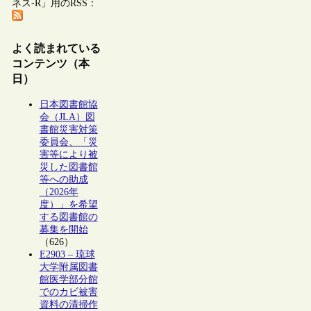
ネス-R」用のRSS：
よく読まれている
コンテンツ（本
日）
日本図書館協
会（JLA）図
書館災害対策
委員会、「災
害等により被
災した図書館
等への助成
（2026年
度）」を希望
する図書館の
募集を開始
（626）
E2903 – 琉球
大学附属図書
館医学部分館
でのカビ被害
資料の清掃作