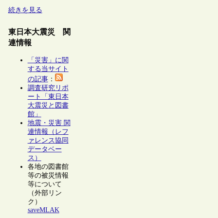
続きを見る
東日本大震災 関
連情報
「災害」に関
する当サイト
の記事
：
調査研究リポ
ート「東日本
大震災と図書
館」
地震・災害 関
連情報（レフ
ァレンス協同
データベー
ス）
各地の図書館
等の被災情報
等について
（外部リン
ク）
saveMLAK