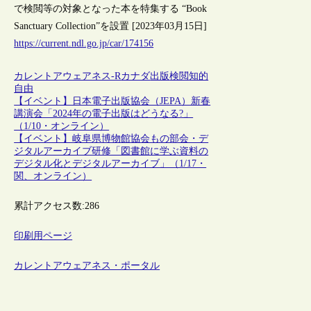
で検閲等の対象となった本を特集する “Book
Sanctuary Collection”を設置 [2023年03月15日]
https://current.ndl.go.jp/car/174156
カレントアウェアネス-R
カナダ
出版
検閲
知的
自由
【イベント】日本電子出版協会（JEPA）新春
講演会「2024年の電子出版はどうなる?」
（1/10・オンライン）
【イベント】岐阜県博物館協会もの部会・デ
ジタルアーカイブ研修「図書館に学ぶ資料の
デジタル化とデジタルアーカイブ」（1/17・
関、オンライン）
累計アクセス数:
286
印刷用ページ
カレントアウェアネス・ポータル