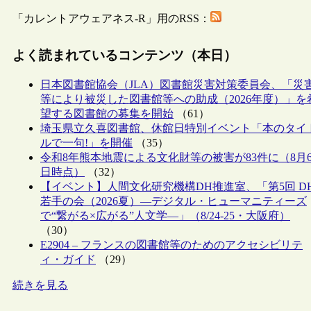
「カレントアウェアネス-R」用のRSS：
よく読まれているコンテンツ（本日）
日本図書館協会（JLA）図書館災害対策委員会、「災
等により被災した図書館等への助成（2026年度）」を
望する図書館の募集を開始
（61）
埼玉県立久喜図書館、休館日特別イベント「本のタイ
ルで一句!」を開催
（35）
令和8年熊本地震による文化財等の被害が83件に（8月
日時点）
（32）
【イベント】人間文化研究機構DH推進室、「第5回 D
若手の会（2026夏）―デジタル・ヒューマニティーズ
で“繋がる×広がる”人文学―」（8/24-25・大阪府）
（30）
E2904 – フランスの図書館等のためのアクセシビリテ
ィ・ガイド
（29）
続きを見る