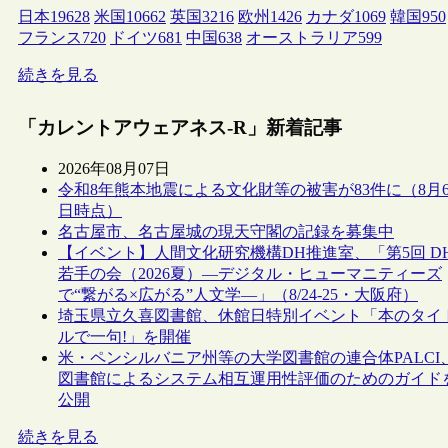
日本
19628
米国
10662
英国
3216
欧州
1426
カナダ
1069
韓国
950
フランス
720
ドイツ
681
中国
638
オーストラリア
599
続きを見る
「カレントアウェアネス-R」新着記事
2026年08月07日
令和8年熊本地震による文化財等の被害が83件に（8月
日時点）
名古屋市、名古屋城の現天守閣の記録を募集中
【イベント】人間文化研究機構DH推進室、「第5回 D
若手の会（2026夏）―デジタル・ヒューマニティーズ
で“繋がる×広がる”人文学―」（8/24-25・大阪府）
埼玉県立久喜図書館、休館日特別イベント「本のタイ
ルで一句!」を開催
米・ペンシルバニア州等の大学図書館の連合体PALCI
図書館によるシステム相互運用性評価のためのガイド
公開
続きを見る