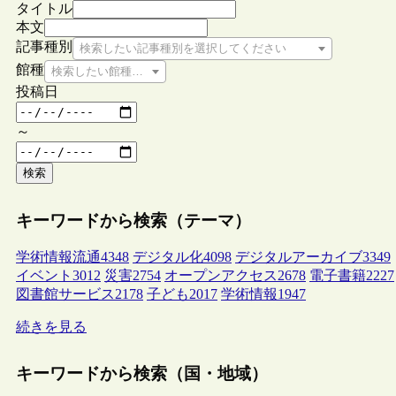
タイトル
本文
記事種別
検索したい記事種別を選択してください
館種
検索したい館種を選択してください
投稿日
～
検索
キーワードから検索（テーマ）
学術情報流通
4348
デジタル化
4098
デジタルアーカイブ
3349
イベント
3012
災害
2754
オープンアクセス
2678
電子書籍
2227
図書館サービス
2178
子ども
2017
学術情報
1947
続きを見る
キーワードから検索（国・地域）