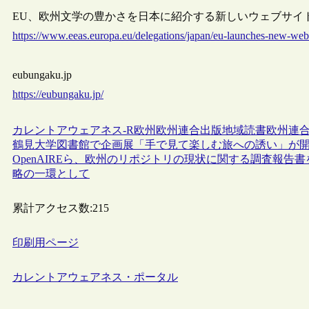
EU、欧州文学の豊かさを日本に紹介する新しいウェブサイトを開設
https://www.eeas.europa.eu/delegations/japan/eu-launches-new-webs
eubungaku.jp
https://eubungaku.jp/
カレントアウェアネス-R
欧州
欧州連合
出版
地域
読書
欧州連合
鶴見大学図書館で企画展「手で見て楽しむ旅への誘い」が
OpenAIREら、欧州のリポジトリの現状に関する調査報
略の一環として
累計アクセス数:
215
印刷用ページ
カレントアウェアネス・ポータル