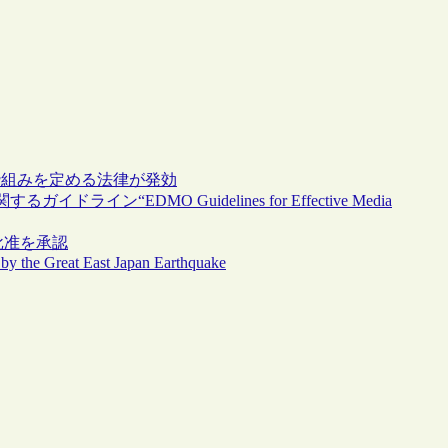
枠組みを定める法律が発効
EDMO Guidelines for Effective Media
の批准を承認
 by the Great East Japan Earthquake