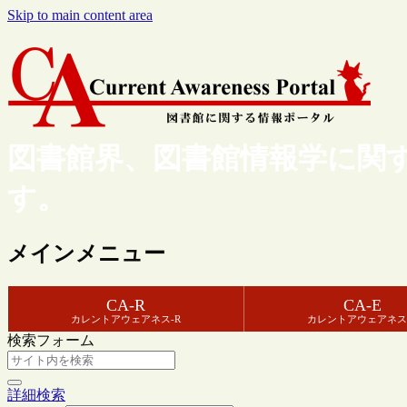
Skip to main content area
図書館界、図書館情報学に関
す。
メインメニュー
CA-R
CA-E
カレントアウェアネス-R
カレントアウェアネス
検索フォーム
詳細検索