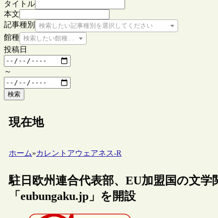
タイトル
本文
記事種別
検索したい記事種別を選択してください
館種
検索したい館種を選択してください
投稿日
～
検索
現在地
ホーム
»
カレントアウェアネス-R
駐日欧州連合代表部、EU加盟国の文学
「eubungaku.jp」を開設