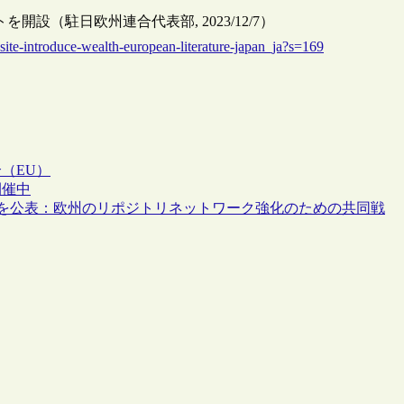
（駐日欧州連合代表部, 2023/12/7）
ite-introduce-wealth-european-literature-japan_ja?s=169
（EU）
開催中
告書を公表：欧州のリポジトリネットワーク強化のための共同戦