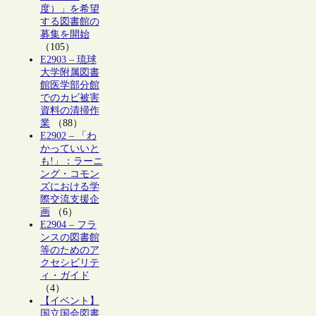
度）」を希望
する図書館の
募集を開始
（105）
E2903 – 琉球
大学附属図書
館医学部分館
でのカビ被害
資料の清掃作
業
（88）
E2902 – 「わ
かっていいと
も!」：ラーニ
ング・コモン
ズにおける学
際交流支援企
画
（6）
E2904 – フラ
ンスの図書館
等のためのア
クセシビリテ
ィ・ガイド
（4）
【イベント】
国立国会図書