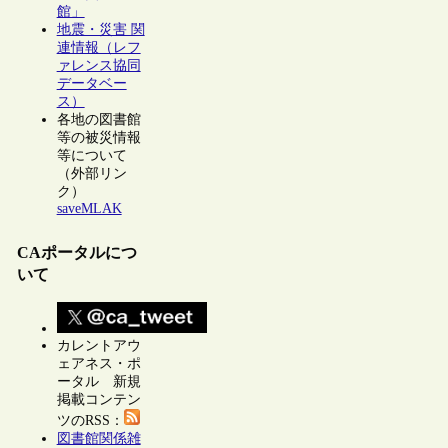
館」
地震・災害 関
連情報（レフ
ァレンス協同
データベー
ス）
各地の図書館
等の被災情報
等について
（外部リン
ク）
saveMLAK
CAポータルにつ
いて
カレントアウ
ェアネス・ポ
ータル 新規
掲載コンテン
ツのRSS：
図書館関係雑