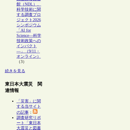
館（NDL）、
科学技術に関
する調査プロ
ジェクト2026
シンポジウム
「AI for
Science―科学
技術政策への
インパクト
―」（9/11・
オンライン）
（3）
続きを見る
東日本大震災 関
連情報
「災害」に関
する当サイト
の記事
：
調査研究リポ
ート「東日本
大震災と図書