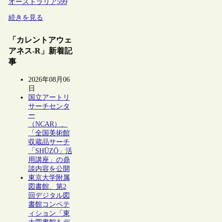
オーストラリア
599
続きを見る
「カレントアウェ
アネス-R」新着記
事
2026年08月06
日
国立アートリ
サーチセンタ
ー
（NCAR）、
「全国美術館
収蔵品サーチ
「SHŪZŌ」活
用講座」の鼎
談内容を公開
東京大学附属
図書館、第2
回デジタル図
書館コンペテ
ィション「東