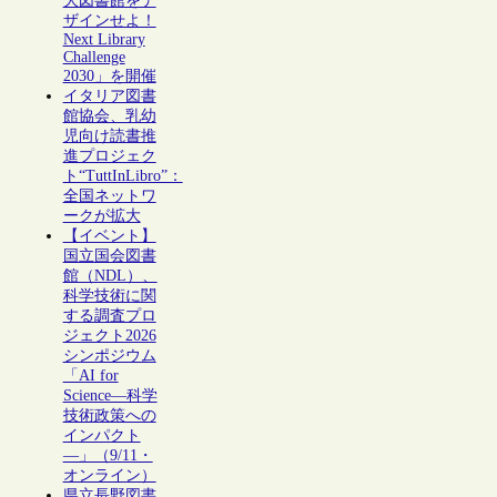
大図書館をデ
ザインせよ！
Next Library
Challenge
2030」を開催
イタリア図書
館協会、乳幼
児向け読書推
進プロジェク
ト“TuttInLibro”：
全国ネットワ
ークが拡大
【イベント】
国立国会図書
館（NDL）、
科学技術に関
する調査プロ
ジェクト2026
シンポジウム
「AI for
Science―科学
技術政策への
インパクト
―」（9/11・
オンライン）
県立長野図書