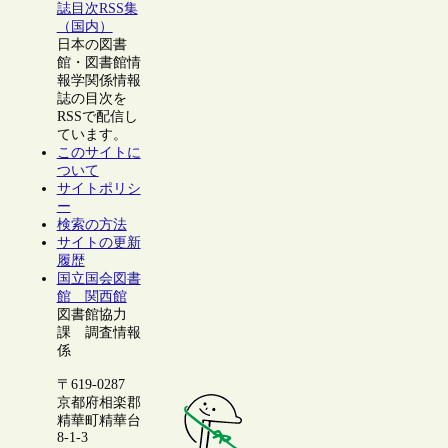
誌目次RSS集
（国内）
日本の図書
館・図書館情
報学関係情報
誌の目次を
RSSで配信し
ています。
このサイトに
ついて
サイトポリシ
ー
検索の方法
サイトの更新
履歴
国立国会図書
館 関西館
図書館協力
課 調査情報
係
〒619-0287
京都府相楽郡
精華町精華台
8-1-3