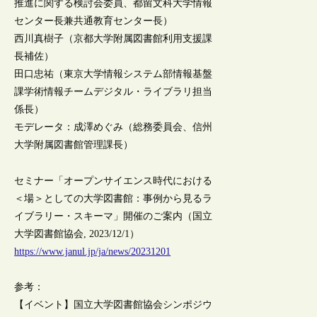
推進に関する検討会委員、都留文科大学情報
センター長兼共通教育センター長）
西川真樹子（京都大学附属図書館利用支援課
長補佐）
田口忠祐（東京大学情報システム部情報基盤
課学術情報チームデジタル・ライブラリ担当
係長）
モデレータ：成澤めぐみ（総務委員会、信州
大学附属図書館管理課長）
セミナー「オープンサイエンス時代における
＜場＞としての大学図書館：事例から見るラ
イブラリー・スキーマ」開催のご案内（国立
大学図書館協会, 2023/12/1）
https://www.janul.jp/ja/news/20231201
参考：
【イベント】国立大学図書館協会シンポジウ