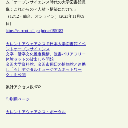
ム「オープンサイエンス時代の大学図書館員
像：これからの＜人材＞構築にむけて」
（12/12・仙台、オンライン）[2023年11月09
日]
https://current.ndl.go.jp/car/195183
カレントアウェアネス-R
日本
大学図書館
イベ
ント
オープンサイエンス
文字・活字文化推進機構、読書バリアフリー
体験セットの貸出しを開始
金沢大学資料館、金沢市周辺の博物館と連携
し「石川デジタルミュージアムネットワー
ク」を公開
累計アクセス数:
632
印刷用ページ
カレントアウェアネス・ポータル