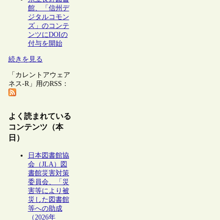
館、「信州デ
ジタルコモン
ズ」のコンテ
ンツにDOIの
付与を開始
続きを見る
「カレントアウェア
ネス-R」用のRSS：
よく読まれている
コンテンツ（本
日）
日本図書館協
会（JLA）図
書館災害対策
委員会、「災
害等により被
災した図書館
等への助成
（2026年