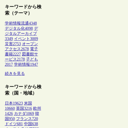
キーワードから検
索（テーマ）
学術情報流通
4348
デジタル化
4098
デ
ジタルアーカイブ
3349
イベント
3009
災害
2753
オープン
アクセス
2678
電子
書籍
2227
図書館サ
ービス
2178
子ども
2017
学術情報
1947
続きを見る
キーワードから検
索（国・地域）
日本
19623
米国
10660
英国
3216
欧州
1426
カナダ
1069
韓
国
950
フランス
720
ドイツ
681
中国
638