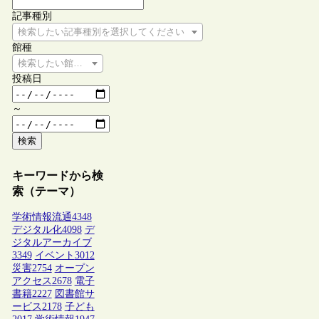
記事種別
検索したい記事種別を選択してください
館種
検索したい館種を選択してください
投稿日
～
検索
キーワードから検
索（テーマ）
学術情報流通
4348
デジタル化
4098
デ
ジタルアーカイブ
3349
イベント
3012
災害
2754
オープン
アクセス
2678
電子
書籍
2227
図書館サ
ービス
2178
子ども