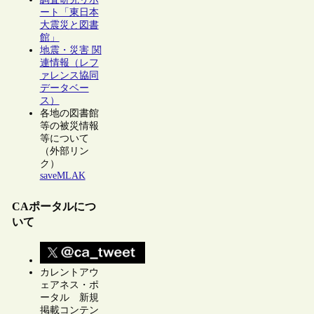
ート「東日本
大震災と図書
館」
地震・災害 関
連情報（レフ
ァレンス協同
データベー
ス）
各地の図書館
等の被災情報
等について
（外部リン
ク）
saveMLAK
CAポータルにつ
いて
カレントアウ
ェアネス・ポ
ータル 新規
掲載コンテン