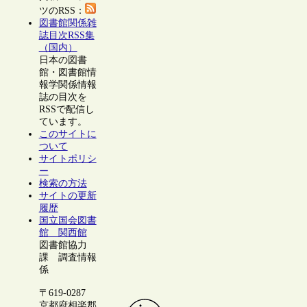
ツのRSS：
図書館関係雑
誌目次RSS集
（国内）
日本の図書
館・図書館情
報学関係情報
誌の目次を
RSSで配信し
ています。
このサイトに
ついて
サイトポリシ
ー
検索の方法
サイトの更新
履歴
国立国会図書
館 関西館
図書館協力
課 調査情報
係
〒619-0287
京都府相楽郡