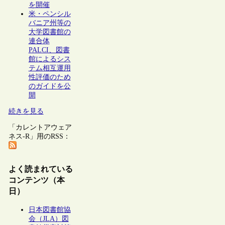
を開催
米・ペンシル
バニア州等の
大学図書館の
連合体
PALCI、図書
館によるシス
テム相互運用
性評価のため
のガイドを公
開
続きを見る
「カレントアウェア
ネス-R」用のRSS：
よく読まれている
コンテンツ（本
日）
日本図書館協
会（JLA）図