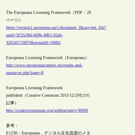
The Europeana Licensing Framework（PDF：20
ページ）
https://version1.europeana.eu/c/document_library/get_file?
uuid=3f32e3b6-b69b-40b5-92a6-
32654571087f&groupId=10602
Europeana Licensing Framework（Europeana）
http://www.europeanaconnect.eu/results-and-
resources.php?page=8
Europeana Licensing Framework
published（Creative Commons 2011/12/2付けの
記事）
http://creativecommons.org/weblog/entry/30609
参考：
E1230 – Europeana，デジタル文化資源のメタ