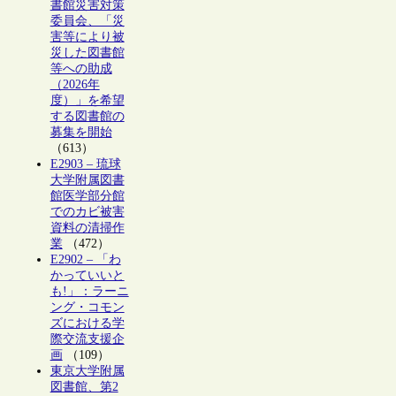
書館災害対策
委員会、「災
害等により被
災した図書館
等への助成
（2026年
度）」を希望
する図書館の
募集を開始
（613）
E2903 – 琉球
大学附属図書
館医学部分館
でのカビ被害
資料の清掃作
業
（472）
E2902 – 「わ
かっていいと
も!」：ラーニ
ング・コモン
ズにおける学
際交流支援企
画
（109）
東京大学附属
図書館、第2