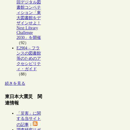
回デジタル図
書館コンペテ
ィション「東
大図書館をデ
ザインせよ！
Next Library
Challenge
2030」を開催
（92）
E2904 – フラ
ンスの図書館
等のためのア
クセシビリテ
ィ・ガイド
（88）
続きを見る
東日本大震災 関
連情報
「災害」に関
する当サイト
の記事
：
調査研究リポ