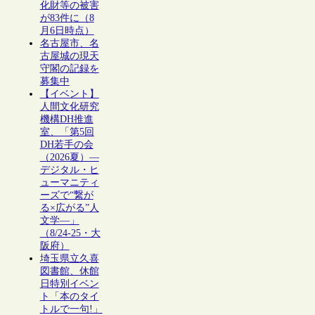
化財等の被害
が83件に（8
月6日時点）
名古屋市、名
古屋城の現天
守閣の記録を
募集中
【イベント】
人間文化研究
機構DH推進
室、「第5回
DH若手の会
（2026夏）―
デジタル・ヒ
ューマニティ
ーズで“繋が
る×広がる”人
文学―」
（8/24-25・大
阪府）
埼玉県立久喜
図書館、休館
日特別イベン
ト「本のタイ
トルで一句!」