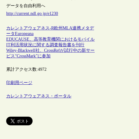
データを自由利用へ
http://current.ndl.go.jp/e1230
カレントアウェアネス-R
欧州
MLA連携
メタデ
ータ
Europeana
EDUCAUSE、高等教育機関におけるモバイル
IT利活用状況に関する調査報告書を刊行
Wiley-Blackwell社、CrossRefが試行中の新サー
ビス“CrossMark”に参加
累計アクセス数:
4972
印刷用ページ
カレントアウェアネス・ポータル