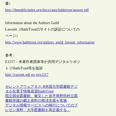
書）
http://thepublicindex.org/docs/cases/hathitrust/answer.pdf
Information about the Authors Guild
Lawsuit（HathiTrustのサイトの訴訟についての
ページ）
http://www.hathitrust.org/authors_guild_lawsuit_information
参考：
E1217 – 米著作者団体等が共同デジタルリポジ
トリHathiTrust等を提訴
http://current.ndl.go.jp/e1217
カレントアウェアネス-R
米国
大学図書館
デジ
タル化
電子情報資源
HathiTrust
国立国会図書館、被災した岩手県野田村立図
書館所蔵の郷土資料の救済支援を実施
デジタル情報サービスへの移行についてのプ
レゼン資料「大学図書館を再定義する」