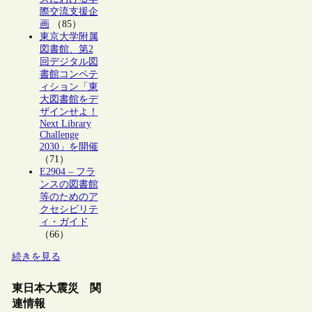
際交流支援企
画
（85）
東京大学附属
図書館、第2
回デジタル図
書館コンペテ
ィション「東
大図書館をデ
ザインせよ！
Next Library
Challenge
2030」を開催
（71）
E2904 – フラ
ンスの図書館
等のためのア
クセシビリテ
ィ・ガイド
（66）
続きを見る
東日本大震災 関
連情報