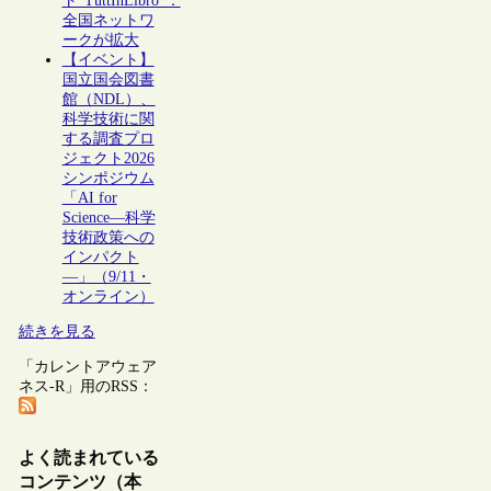
ト“TuttInLibro”：
全国ネットワ
ークが拡大
【イベント】
国立国会図書
館（NDL）、
科学技術に関
する調査プロ
ジェクト2026
シンポジウム
「AI for
Science―科学
技術政策への
インパクト
―」（9/11・
オンライン）
続きを見る
「カレントアウェア
ネス-R」用のRSS：
よく読まれている
コンテンツ（本