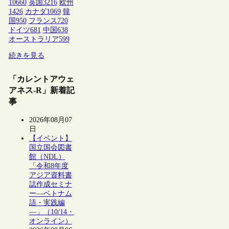
10660
英国
3216
欧州
1426
カナダ
1069
韓
国
950
フランス
720
ドイツ
681
中国
638
オーストラリア
599
続きを見る
「カレントアウェ
アネス-R」新着記
事
2026年08月07
日
【イベント】
国立国会図書
館（NDL）
「令和8年度
アジア資料書
誌作成セミナ
ー―ベトナム
語・実践編
―」（10/14・
オンライン）