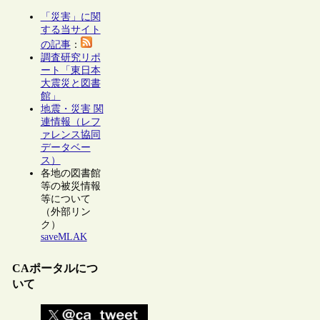
「災害」に関
する当サイト
の記事
：
調査研究リポ
ート「東日本
大震災と図書
館」
地震・災害 関
連情報（レフ
ァレンス協同
データベー
ス）
各地の図書館
等の被災情報
等について
（外部リン
ク）
saveMLAK
CAポータルにつ
いて