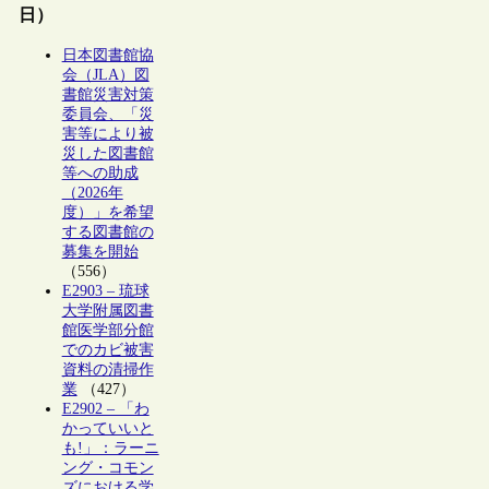
日）
日本図書館協
会（JLA）図
書館災害対策
委員会、「災
害等により被
災した図書館
等への助成
（2026年
度）」を希望
する図書館の
募集を開始
（556）
E2903 – 琉球
大学附属図書
館医学部分館
でのカビ被害
資料の清掃作
業
（427）
E2902 – 「わ
かっていいと
も!」：ラーニ
ング・コモン
ズにおける学