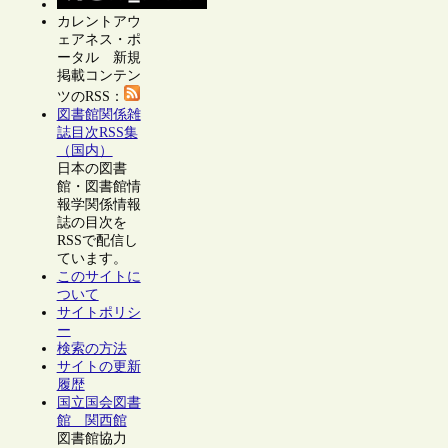
カレントアウ
ェアネス・ポ
ータル 新規
掲載コンテン
ツのRSS：
図書館関係雑
誌目次RSS集
（国内）
日本の図書
館・図書館情
報学関係情報
誌の目次を
RSSで配信し
ています。
このサイトに
ついて
サイトポリシ
ー
検索の方法
サイトの更新
履歴
国立国会図書
館 関西館
図書館協力