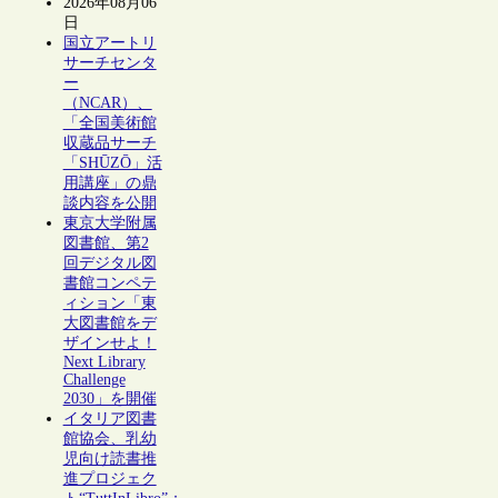
2026年08月06
日
国立アートリ
サーチセンタ
ー
（NCAR）、
「全国美術館
収蔵品サーチ
「SHŪZŌ」活
用講座」の鼎
談内容を公開
東京大学附属
図書館、第2
回デジタル図
書館コンペテ
ィション「東
大図書館をデ
ザインせよ！
Next Library
Challenge
2030」を開催
イタリア図書
館協会、乳幼
児向け読書推
進プロジェク