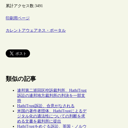
累計アクセス数:
3491
印刷用ページ
カレントアウェアネス・ポータル
類似の記事
連邦第二巡回区控訴裁判所、HathiTrust
訴訟の連邦地方裁判所の判決を一部支
持
HathiTrust訴訟、合意がなされる
米国の著作者団体、HathiTrustによるデ
ジタル化の適法性についての判断を求
める文書を裁判所に提出
HathiTrustをめぐる訴訟、英国・ノルウ