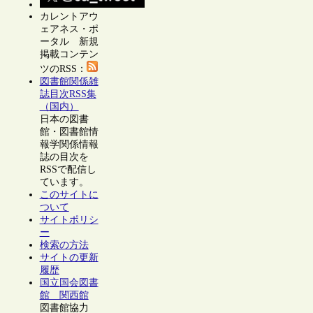
カレントアウ
ェアネス・ポ
ータル 新規
掲載コンテン
ツのRSS：
図書館関係雑
誌目次RSS集
（国内）
日本の図書
館・図書館情
報学関係情報
誌の目次を
RSSで配信し
ています。
このサイトに
ついて
サイトポリシ
ー
検索の方法
サイトの更新
履歴
国立国会図書
館 関西館
図書館協力