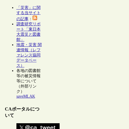
「災害」に関
する当サイト
の記事
：
調査研究リポ
ート「東日本
大震災と図書
館」
地震・災害 関
連情報（レフ
ァレンス協同
データベー
ス）
各地の図書館
等の被災情報
等について
（外部リン
ク）
saveMLAK
CAポータルにつ
いて