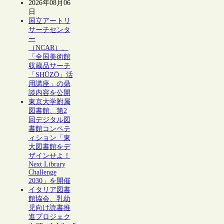
2026年08月06
日
国立アートリ
サーチセンタ
ー
（NCAR）、
「全国美術館
収蔵品サーチ
「SHŪZŌ」活
用講座」の鼎
談内容を公開
東京大学附属
図書館、第2
回デジタル図
書館コンペテ
ィション「東
大図書館をデ
ザインせよ！
Next Library
Challenge
2030」を開催
イタリア図書
館協会、乳幼
児向け読書推
進プロジェク