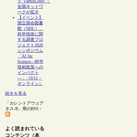
ト“TuttInLibro”：
全国ネットワ
ークが拡大
【イベント】
国立国会図書
館（NDL）、
科学技術に関
する調査プロ
ジェクト2026
シンポジウム
「AI for
Science―科学
技術政策への
インパクト
―」（9/11・
オンライン）
続きを見る
「カレントアウェア
ネス-R」用のRSS：
よく読まれている
コンテンツ（本