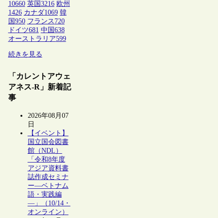
10660
英国
3216
欧州
1426
カナダ
1069
韓
国
950
フランス
720
ドイツ
681
中国
638
オーストラリア
599
続きを見る
「カレントアウェ
アネス-R」新着記
事
2026年08月07
日
【イベント】
国立国会図書
館（NDL）
「令和8年度
アジア資料書
誌作成セミナ
ー―ベトナム
語・実践編
―」（10/14・
オンライン）