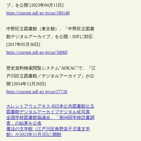
ブ」を公開 [2023年04月11日]
https://current.ndl.go.jp/car/180148
中野区立図書館（東京都）、「中野区立図書
館デジタルアーカイブ」を公開：IIIFに対応
[2017年05月30日]
https://current.ndl.go.jp/car/34060
歴史資料検索閲覧システム“ADEAC”で、『江
戸川区立図書館／デジタルアーカイブ』が公
開 [2014年12月26日]
https://current.ndl.go.jp/car/27726
カレントアウェアネス-R
日本
公共図書館
公立
図書館
デジタルアーカイブ
デジタル化
写真
全国学校図書館協議会、「第68回学校読書調
査」の結果を公表
魔法の文学館（江戸川区角野栄子児童文学
館）が2023年11月3日に開館