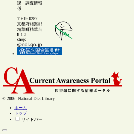
課 調査情報
係
〒619-0287
京都府相楽郡
精華町精華台
8-1-3
chojo
© 2006- National Diet Library
ホーム
トップ
サイドバー