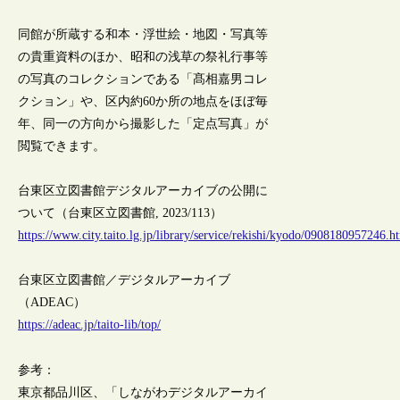
同館が所蔵する和本・浮世絵・地図・写真等
の貴重資料のほか、昭和の浅草の祭礼行事等
の写真のコレクションである「髙相嘉男コレ
クション」や、区内約60か所の地点をほぼ毎
年、同一の方向から撮影した「定点写真」が
閲覧できます。
台東区立図書館デジタルアーカイブの公開に
ついて（台東区立図書館, 2023/113）
https://www.city.taito.lg.jp/library/service/rekishi/kyodo/0908180957246.h
台東区立図書館／デジタルアーカイブ
（ADEAC）
https://adeac.jp/taito-lib/top/
参考：
東京都品川区、「しながわデジタルアーカイ