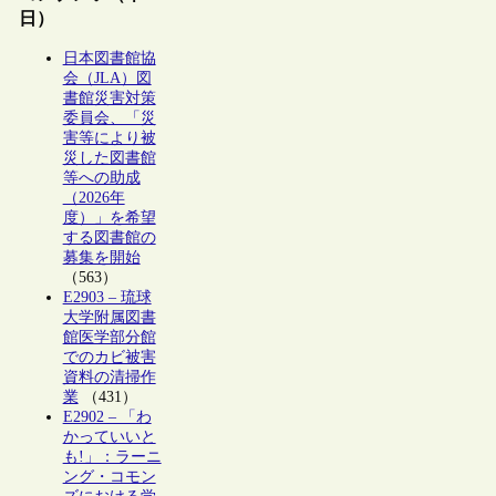
日）
日本図書館協
会（JLA）図
書館災害対策
委員会、「災
害等により被
災した図書館
等への助成
（2026年
度）」を希望
する図書館の
募集を開始
（563）
E2903 – 琉球
大学附属図書
館医学部分館
でのカビ被害
資料の清掃作
業
（431）
E2902 – 「わ
かっていいと
も!」：ラーニ
ング・コモン