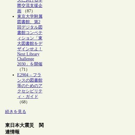
ズにおける学
際交流支援企
画
（87）
東京大学附属
図書館、第2
回デジタル図
書館コンペテ
ィション「東
大図書館をデ
ザインせよ！
Next Library
Challenge
2030」を開催
（71）
E2904 – フラ
ンスの図書館
等のためのア
クセシビリテ
ィ・ガイド
（68）
続きを見る
東日本大震災 関
連情報