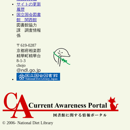
サイトの更新
履歴
国立国会図書
館 関西館
図書館協力
課 調査情報
係
〒619-0287
京都府相楽郡
精華町精華台
8-1-3
chojo
© 2006- National Diet Library