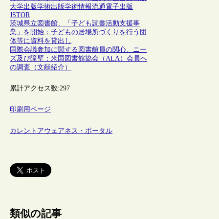
大学出版
学術出版
学術情報流通
電子出版
JSTOR
茨城県立図書館、「子ども読書活動支援事
業」を開始：子どもの居場所づくりを行う団
体等に資料を貸出し
国際会議参加に関する図書館員の関心、ニー
ズ及び障壁：米国図書館協会（ALA）会員へ
の調査（文献紹介）
累計アクセス数:
297
印刷用ページ
カレントアウェアネス・ポータル
類似の記事