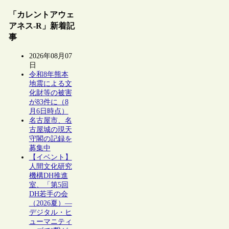
「カレントアウェ
アネス-R」新着記
事
2026年08月07
日
令和8年熊本
地震による文
化財等の被害
が83件に（8
月6日時点）
名古屋市、名
古屋城の現天
守閣の記録を
募集中
【イベント】
人間文化研究
機構DH推進
室、「第5回
DH若手の会
（2026夏）―
デジタル・ヒ
ューマニティ