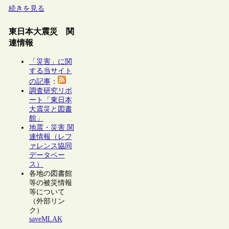
続きを見る
東日本大震災 関
連情報
「災害」に関
する当サイト
の記事
：
調査研究リポ
ート「東日本
大震災と図書
館」
地震・災害 関
連情報（レフ
ァレンス協同
データベー
ス）
各地の図書館
等の被災情報
等について
（外部リン
ク）
saveMLAK