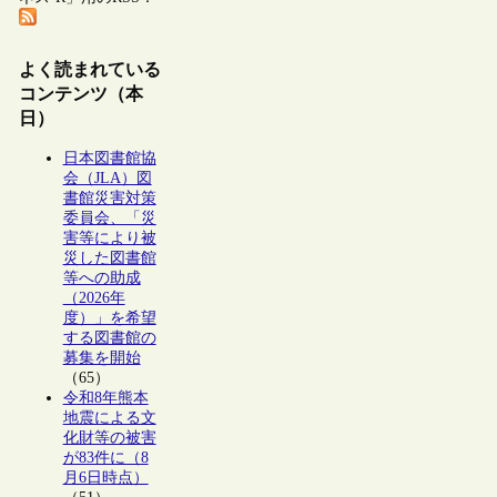
よく読まれている
コンテンツ（本
日）
日本図書館協
会（JLA）図
書館災害対策
委員会、「災
害等により被
災した図書館
等への助成
（2026年
度）」を希望
する図書館の
募集を開始
（65）
令和8年熊本
地震による文
化財等の被害
が83件に（8
月6日時点）