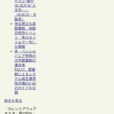
ーズで“繋が
る×広がる”人
文学―」
（8/24-25・大
阪府）
埼玉県立久喜
図書館、休館
日特別イベン
ト「本のタイ
トルで一句!」
を開催
米・ペンシル
バニア州等の
大学図書館の
連合体
PALCI、図書
館によるシス
テム相互運用
性評価のため
のガイドを公
開
続きを見る
「カレントアウェア
ネス-R」用のRSS：