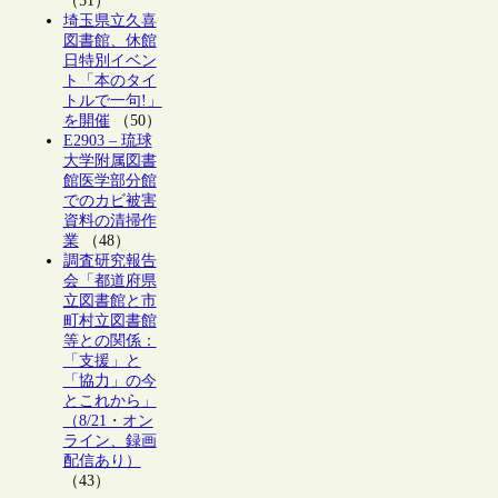
（51）
埼玉県立久喜
図書館、休館
日特別イベン
ト「本のタイ
トルで一句!」
を開催
（50）
E2903 – 琉球
大学附属図書
館医学部分館
でのカビ被害
資料の清掃作
業
（48）
調査研究報告
会「都道府県
立図書館と市
町村立図書館
等との関係：
「支援」と
「協力」の今
とこれから」
（8/21・オン
ライン、録画
配信あり）
（43）